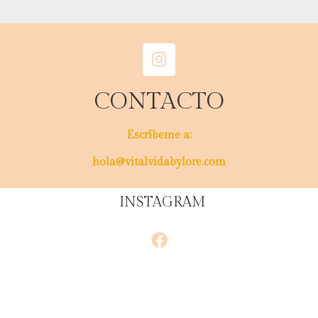
CONTACTO
Escríbeme a:
hola@vitalvidabylore.com
INSTAGRAM