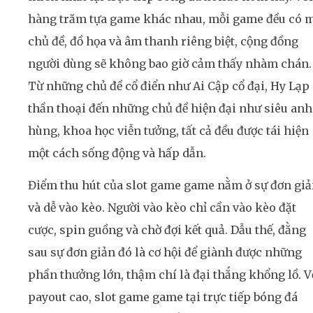
hàng trăm tựa game khác nhau, mỗi game đều có 
chủ đề, đồ họa và âm thanh riêng biệt, cộng đồng
người dùng sẽ không bao giờ cảm thấy nhàm chán.
Từ những chủ đề cổ điển như Ai Cập cổ đại, Hy Lạp
thần thoại đến những chủ đề hiện đại như siêu anh
hùng, khoa học viễn tưởng, tất cả đều được tái hiện
một cách sống động và hấp dẫn.
Điểm thu hút của slot game game nằm ở sự đơn gi
và dễ vào kèo. Người vào kèo chỉ cần vào kèo đặt
cược, spin guồng và chờ đợi kết quả. Dẫu thế, đằng
sau sự đơn giản đó là cơ hội để giành được những
phần thưởng lớn, thậm chí là đại thắng khổng lồ. V
payout cao, slot game game tại trực tiếp bóng đá