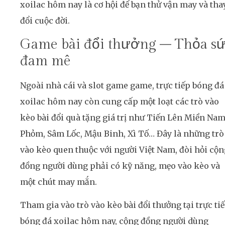
xoilac hôm nay là cơ hội để bạn thử vận may và tha
đổi cuộc đời.
Game bài đổi thưởng – Thỏa s
đam mê
Ngoài nhà cái và slot game game, trực tiếp bóng đá
xoilac hôm nay còn cung cấp một loạt các trò vào
kèo bài đổi quà tặng giá trị như Tiến Lên Miền Nam
Phỏm, Sâm Lốc, Mậu Binh, Xì Tố… Đây là những trò
vào kèo quen thuộc với người Việt Nam, đòi hỏi cộn
đồng người dùng phải có kỹ năng, mẹo vào kèo và
một chút may mắn.
Tham gia vào trò vào kèo bài đổi thưởng tại trực ti
bóng đá xoilac hôm nay, cộng đồng người dùng