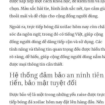
được sắp xếp một cách khoa học, dễ kiếm tìm và lự
chọn. Màu sắc hài tie, hình ảnh sắc nét, tạo cảm gi
thoải mái và dễ chịu cho cộng đồng người dùng.
Ngoài ra, trực tiếp bóng đá xoilac hôm nay còn ch
sóc đa ngôn ngữ, trong đó có tiếng Việt, giúp cộng
đồng người dùng dễ dàng tiếp cận và sử dụng. Các
tính năng và thông tin quan trọng đều được hiển th
rõ ràng, dễ hiểu, giúp cộng đồng người dùng nắm b
được mọi thông tin cần thiết.
Hệ thống đảm bảo an ninh tiên
tiến, bảo mật tuyệt đối
Được bảo vệ là một trong những yếu raise được trực
tiếp bóng đá xoilac hôm nay đặt lên hàng đầu. Nền