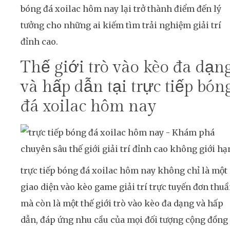
bóng đá xoilac hôm nay lại trở thành điểm đến lý
tưởng cho những ai kiếm tìm trải nghiệm giải trí
đỉnh cao.
Thế giới trò vào kèo đa dạn
và hấp dẫn tại trực tiếp bón
đá xoilac hôm nay
trực tiếp bóng đá xoilac hôm nay không chỉ là một
giao diện vào kèo game giải trí trực tuyến đơn thu
mà còn là một thế giới trò vào kèo đa dạng và hấp
dẫn, đáp ứng nhu cầu của mọi đối tượng cộng đồng