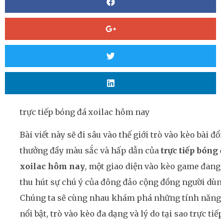
trực tiếp bóng đá xoilac hôm nay
Bài viết này sẽ đi sâu vào thế giới trò vào kèo bài đổ
thưởng đầy màu sắc và hấp dẫn của
trực tiếp bóng
xoilac hôm nay
, một giao diện vào kèo game đang
thu hút sự chú ý của đông đảo cộng đồng người dùn
Chúng ta sẽ cùng nhau khám phá những tính năng
nổi bật, trò vào kèo đa dạng và lý do tại sao trực tiế