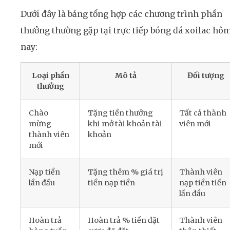
Dưới đây là bảng tổng hợp các chương trình phần
thưởng thường gặp tại trực tiếp bóng đá xoilac hô
nay:
Loại phần
Mô tả
Đối tượng
thưởng
Chào
Tặng tiền thưởng
Tất cả thành
mừng
khi mở tài khoản tài
viên mới
thành viên
khoản
mới
Nạp tiền
Tặng thêm % giá trị
Thành viên
lần đầu
tiền nạp tiền
nạp tiền tiền
lần đầu
Hoàn trả
Hoàn trả % tiền đặt
Thành viên