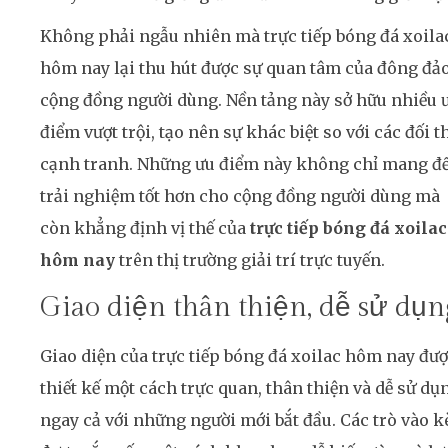
Không phải ngẫu nhiên mà trực tiếp bóng đá xoila
hôm nay lại thu hút được sự quan tâm của đông đả
cộng đồng người dùng. Nền tảng này sở hữu nhiều 
điểm vượt trội, tạo nên sự khác biệt so với các đối t
cạnh tranh. Những ưu điểm này không chỉ mang đ
trải nghiệm tốt hơn cho cộng đồng người dùng mà
còn khẳng định vị thế của
trực tiếp bóng đá xoilac
hôm nay
trên thị trường giải trí trực tuyến.
Giao diện thân thiện, dễ sử dụn
Giao diện của trực tiếp bóng đá xoilac hôm nay đư
thiết kế một cách trực quan, thân thiện và dễ sử dụ
ngay cả với những người mới bắt đầu. Các trò vào k