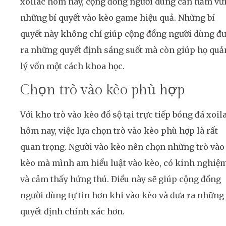
xoilac hôm nay, cộng đồng người dùng cần nắm vữ
những bí quyết vào kèo game hiệu quả. Những bí
quyết này không chỉ giúp cộng đồng người dùng đ
ra những quyết định sáng suốt mà còn giúp họ quả
lý vốn một cách khoa học.
Chọn trò vào kèo phù hợp
Với kho trò vào kèo đồ sộ tại trực tiếp bóng đá xoil
hôm nay, việc lựa chọn trò vào kèo phù hợp là rất
quan trọng. Người vào kèo nên chọn những trò vào
kèo mà mình am hiểu luật vào kèo, có kinh nghiệ
và cảm thấy hứng thú. Điều này sẽ giúp cộng đồng
người dùng tự tin hơn khi vào kèo và đưa ra những
quyết định chính xác hơn.