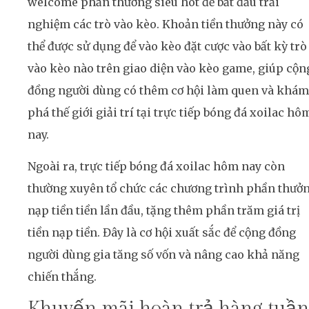
welcome phần thưởng siêu hot để bắt đầu trải
nghiệm các trò vào kèo. Khoản tiền thưởng này có
thể được sử dụng để vào kèo đặt cược vào bất kỳ trò
vào kèo nào trên giao diện vào kèo game, giúp cộn
đồng người dùng có thêm cơ hội làm quen và khám
phá thế giới giải trí tại trực tiếp bóng đá xoilac hô
nay.
Ngoài ra, trực tiếp bóng đá xoilac hôm nay còn
thường xuyên tổ chức các chương trình phần thưở
nạp tiền tiền lần đầu, tặng thêm phần trăm giá trị
tiền nạp tiền. Đây là cơ hội xuất sắc để cộng đồng
người dùng gia tăng số vốn và nâng cao khả năng
chiến thắng.
Khuyến mãi hoàn trả hàng tuần