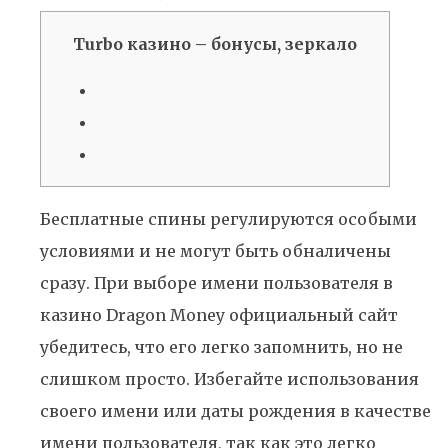
Turbo казино – бонусы, зеркало
Бесплатные спины регулируются особыми
условиями и не могут быть обналичены
сразу. При выборе имени пользователя в
казино Dragon Money официальный сайт
убедитесь, что его легко запомнить, но не
слишком просто. Избегайте использования
своего имени или даты рождения в качестве
имени пользователя, так как это легко