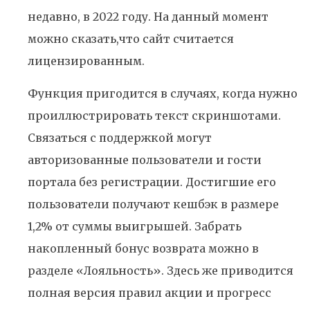
недавно, в 2022 году. На данный момент
можно сказать,что сайт считается
лицензированным.
Функция пригодится в случаях, когда нужно
проиллюстрировать текст скриншотами.
Связаться с поддержкой могут
авторизованные пользователи и гости
портала без регистрации. Достигшие его
пользователи получают кешбэк в размере
1,2% от суммы выигрышей. Забрать
накопленный бонус возврата можно в
разделе «Лояльность». Здесь же приводится
полная версия правил акции и прогресс