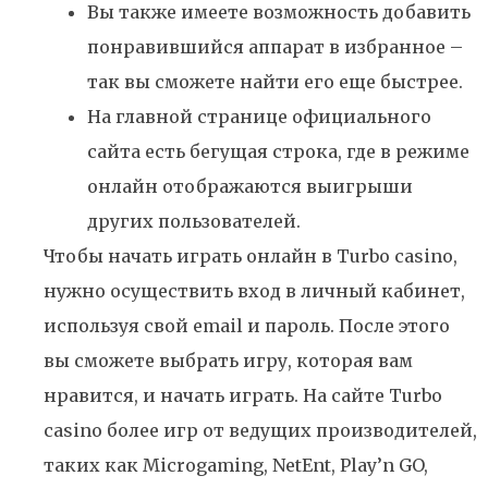
Вы также имеете возможность добавить
понравившийся аппарат в избранное –
так вы сможете найти его еще быстрее.
На главной странице официального
сайта есть бегущая строка, где в режиме
онлайн отображаются выигрыши
других пользователей.
Чтобы начать играть онлайн в Turbo casino,
нужно осуществить вход в личный кабинет,
используя свой email и пароль. После этого
вы сможете выбрать игру, которая вам
нравится, и начать играть. На сайте Turbo
casino более игр от ведущих производителей,
таких как Microgaming, NetEnt, Play’n GO,