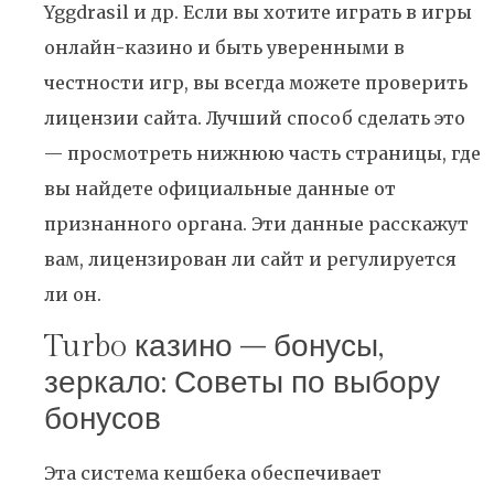
Yggdrasil и др. Если вы хотите играть в игры
онлайн-казино и быть уверенными в
честности игр, вы всегда можете проверить
лицензии сайта. Лучший способ сделать это
— просмотреть нижнюю часть страницы, где
вы найдете официальные данные от
признанного органа. Эти данные расскажут
вам, лицензирован ли сайт и регулируется
ли он.
Turbo казино – бонусы,
зеркало: Советы по выбору
бонусов
Эта система кешбека обеспечивает