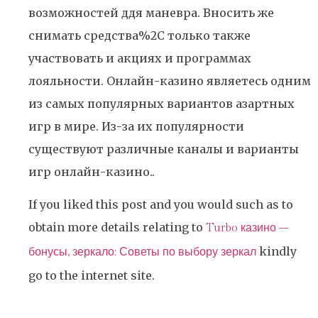
возможностей ддя маневра. Вносить же
снимать средства%2C только также
участвовать и акциях и программах
лояльности. Онлайн-казино являетесь одним
из самых популярных вариантов азартных
игр в мире. Из-за их популярности
существуют различные каналы и варианты
игр онлайн-казино..
If you liked this post and you would such as to
obtain more details relating to
Turbo казино –
kindly
бонусы, зеркало: Советы по выбору зеркал
go to the internet site.