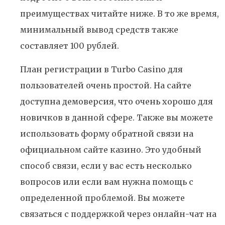
преимуществах читайте ниже. В то же время,
минимальный вывод средств также
составляет 100 рублей.
План регистрации в Turbo Casino для
пользователей очень простой. На сайте
доступна демоверсия, что очень хорошо для
новичков в данной сфере. Также вы можете
использовать форму обратной связи на
официальном сайте казино. Это удобный
способ связи, если у вас есть несколько
вопросов или если вам нужна помощь с
определенной проблемой. Вы можете
связаться с поддержкой через онлайн-чат на