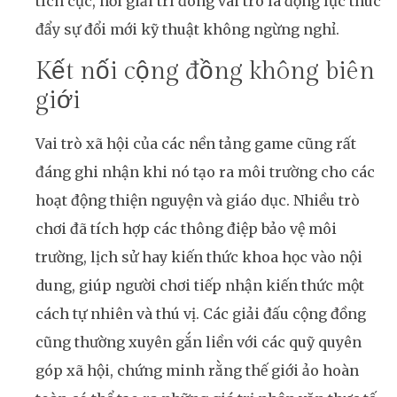
tích cực, nơi giải trí đóng vai trò là động lực thúc
đẩy sự đổi mới kỹ thuật không ngừng nghỉ.
Kết nối cộng đồng không biên
giới
Vai trò xã hội của các nền tảng game cũng rất
đáng ghi nhận khi nó tạo ra môi trường cho các
hoạt động thiện nguyện và giáo dục. Nhiều trò
chơi đã tích hợp các thông điệp bảo vệ môi
trường, lịch sử hay kiến thức khoa học vào nội
dung, giúp người chơi tiếp nhận kiến thức một
cách tự nhiên và thú vị. Các giải đấu cộng đồng
cũng thường xuyên gắn liền với các quỹ quyên
góp xã hội, chứng minh rằng thế giới ảo hoàn