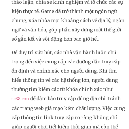
thảo luận, chia sẻ kinh nghiệm và tổ chức các sự
kiện thực tế. Game đã trở thành một ngôn ngữ
chung, xóa nhòa mọi khoảng cách về địa lý, ngôn
ngữ và văn hóa, góp phần xây dựng một thế giới
số gắn kết và sôi động hơn bao giờ hết.
Để duy trì sức hút, các nhà vận hành luôn chú
trọng đến việc cung cấp các đường dẫn truy cập
ổn định và chính xác cho người dùng. Khi tìm
hiểu thông tin về các hệ thống lớn, người dùng
thường tìm kiếm các từ khóa chính xác như
để đảm bảo truy cập đúng địa chỉ, tránh
sc88.con
các trang web giả mạo kém chất lượng. Việc cung
cấp thông tin link truy cập rõ ràng không chỉ
giúp người chơi tiết kiệm thời gian mà còn thể