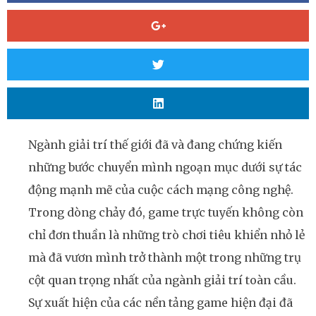
Ngành giải trí thế giới đã và đang chứng kiến
những bước chuyển mình ngoạn mục dưới sự tác
động mạnh mẽ của cuộc cách mạng công nghệ.
Trong dòng chảy đó, game trực tuyến không còn
chỉ đơn thuần là những trò chơi tiêu khiển nhỏ lẻ
mà đã vươn mình trở thành một trong những trụ
cột quan trọng nhất của ngành giải trí toàn cầu.
Sự xuất hiện của các nền tảng game hiện đại đã