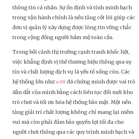
thông tin cá nhân. Sự ổn định và tính minh bạch
trong vận hành chính là nền tảng cốt lõi giúp các
đơn vị quản lý xây dựng được lòng tin vững chắc
trong cộng đồng người hâm mộ toàn cầu.
Trong bối cảnh thị trường cạnh tranh khốc liệt,
việc khẳng định vị thế thương hiệu thông qua uy
tín và chất lượng dịch vụ là yếu tố sống còn. Các
hệ thống lớn như
đã chứng minh được vai trò
sc88
dẫn dắt của mình bằng cách liên tục đổi mới kho
trò chơi và tối ưu hóa hệ thống bảo mật. Một nền
tảng giải trí chất lượng không chỉ mang lại niềm
vui mà còn phải đảm bảo quyền lợi tối đa cho
người chơi thông qua các quy trình minh bạch và