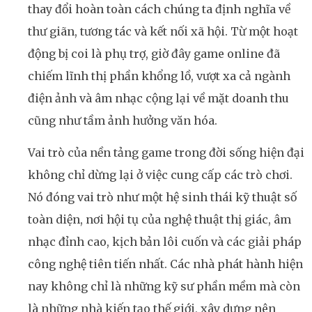
thay đổi hoàn toàn cách chúng ta định nghĩa về
thư giãn, tương tác và kết nối xã hội. Từ một hoạt
động bị coi là phụ trợ, giờ đây game online đã
chiếm lĩnh thị phần khổng lồ, vượt xa cả ngành
điện ảnh và âm nhạc cộng lại về mặt doanh thu
cũng như tầm ảnh hưởng văn hóa.
Vai trò của nền tảng game trong đời sống hiện đại
không chỉ dừng lại ở việc cung cấp các trò chơi.
Nó đóng vai trò như một hệ sinh thái kỹ thuật số
toàn diện, nơi hội tụ của nghệ thuật thị giác, âm
nhạc đỉnh cao, kịch bản lôi cuốn và các giải pháp
công nghệ tiên tiến nhất. Các nhà phát hành hiện
nay không chỉ là những kỹ sư phần mềm mà còn
là những nhà kiến tạo thế giới, xây dựng nên