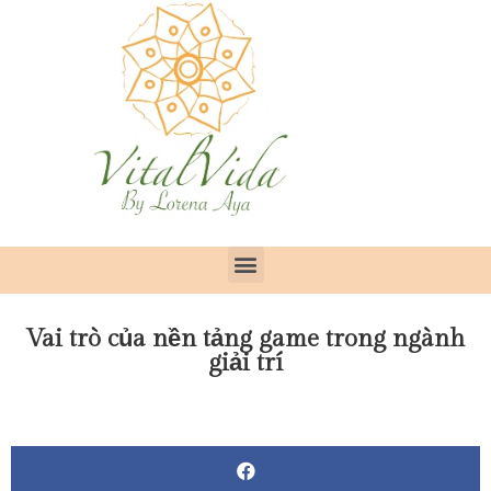
Vai trò của nền tảng game trong ngành
giải trí