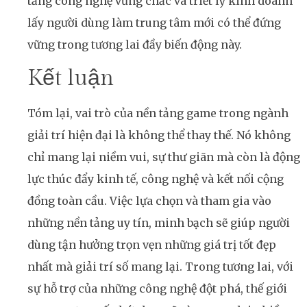
tảng công nghệ vững chắc và triết lý kinh doanh
lấy người dùng làm trung tâm mới có thể đứng
vững trong tương lai đầy biến động này.
Kết luận
Tóm lại, vai trò của nền tảng game trong ngành
giải trí hiện đại là không thể thay thế. Nó không
chỉ mang lại niềm vui, sự thư giãn mà còn là động
lực thúc đẩy kinh tế, công nghệ và kết nối cộng
đồng toàn cầu. Việc lựa chọn và tham gia vào
những nền tảng uy tín, minh bạch sẽ giúp người
dùng tận hưởng trọn vẹn những giá trị tốt đẹp
nhất mà giải trí số mang lại. Trong tương lai, với
sự hỗ trợ của những công nghệ đột phá, thế giới