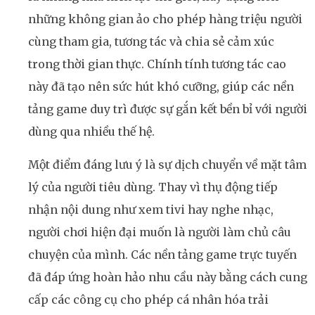
những không gian ảo cho phép hàng triệu người
cùng tham gia, tương tác và chia sẻ cảm xúc
trong thời gian thực. Chính tính tương tác cao
này đã tạo nên sức hút khó cưỡng, giúp các nền
tảng game duy trì được sự gắn kết bền bỉ với người
dùng qua nhiều thế hệ.
Một điểm đáng lưu ý là sự dịch chuyển về mặt tâm
lý của người tiêu dùng. Thay vì thụ động tiếp
nhận nội dung như xem tivi hay nghe nhạc,
người chơi hiện đại muốn là người làm chủ câu
chuyện của mình. Các nền tảng game trực tuyến
đã đáp ứng hoàn hảo nhu cầu này bằng cách cung
cấp các công cụ cho phép cá nhân hóa trải