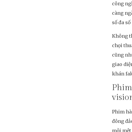
công ngh
càng ng
số đa số
Không th
chọi thu
cũng như
giao diệ
khán fak
Phim 
visio
Phim hài
đông đảo
mỏi mệt 