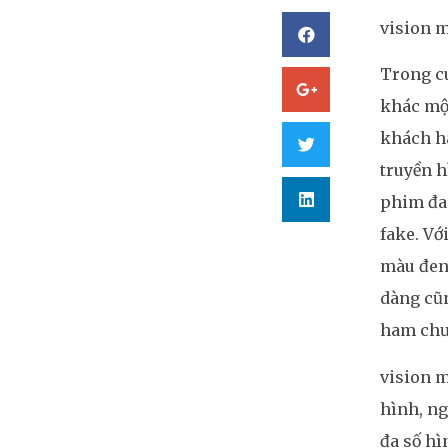
vision 
Trong cu
khác một
khách hà
truyền h
phim đa 
fake. Vớ
màu đen
dàng cũn
ham chưa
vision m
hình, ng
đa số hìn