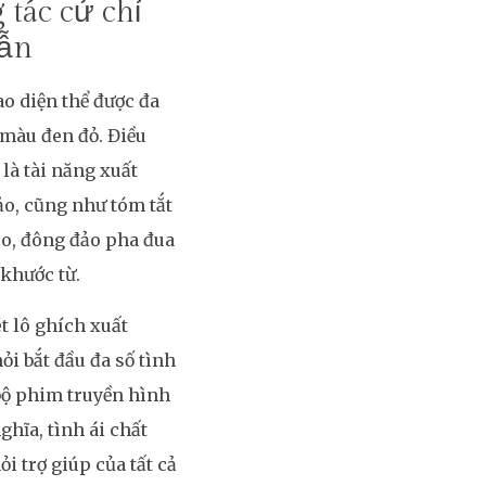
tác cử chỉ
dẫn
o diện thể được đa
màu đen đỏ. Điều
là tài năng xuất
o, cũng như tóm tắt
ạo, đông đảo pha đua
 khước từ.
t lô ghích xuất
i bắt đầu đa số tình
bộ phim truyền hình
hĩa, tình ái chất
ỏi trợ giúp của tất cả