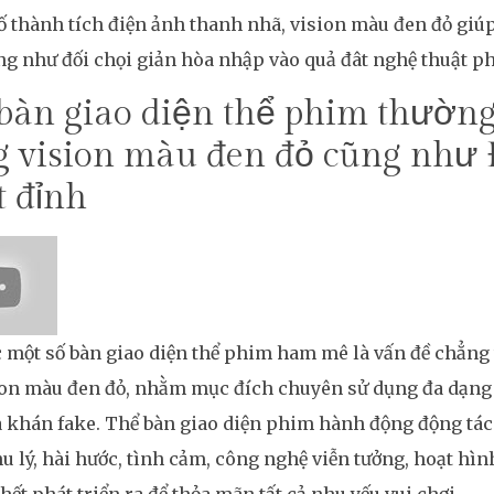
ố thành tích điện ảnh thanh nhã, vision màu đen đỏ giú
g như đối chọi giản hòa nhập vào quả đât nghệ thuật ph
bàn giao diện thể phim thườn
g vision màu đen đỏ cũng như
t đỉnh
 một số bàn giao diện thể phim ham mê là vấn đề chẳng
ion màu đen đỏ, nhằm mục đích chuyên sử dụng đa dạng
 khán fake. Thể bàn giao diện phim hành động động tác c
u lý, hài hước, tình cảm, công nghệ viễn tưởng, hoạt hì