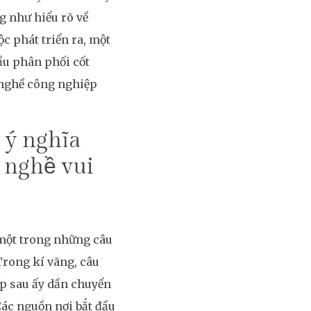
g như hiểu rõ về
ộc phát triển ra, một
̀u phân phối cốt
 nghề công nghiệp
 ý nghĩa
 nghề vui
à một trong những câu
Trong kí vãng, câu
iếp sau ấy dần chuyển
Các nguồn nơi bắt đầu