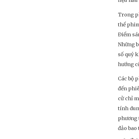
liệu hầu
Trong ph
thể phi
Điểm sá
Những bà
số quý k
hướng cộ
Các bộ p
đến phiê
cử chỉ m
tính dun
phương t
đảo bao 