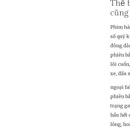
Thể b
cũng
Phim hàn
số quý 
đông đảo
phiên bả
lôi cuốn
xe, đấu 
ngoại fa
phiên bả
trạng ga
hầu hết 
lỏng, ho