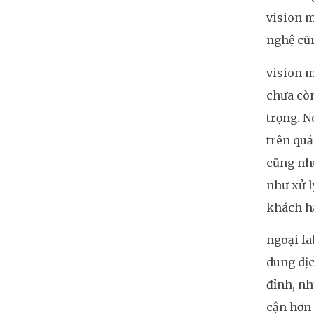
vision m
nghệ cũn
vision m
chưa còn
trọng. N
trên quả
cũng như
như xử l
khách h
ngoại fa
dung dịc
đỉnh, nh
cận hơn 