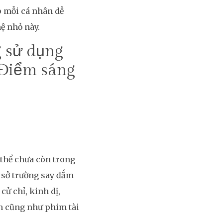
p mỗi cá nhân dễ
ệ nhỏ này.
g sử dụng
 Điểm sáng
 thể chưa còn trong
 sở trường say đắm
ử chỉ, kinh dị,
nh cũng như phim tài