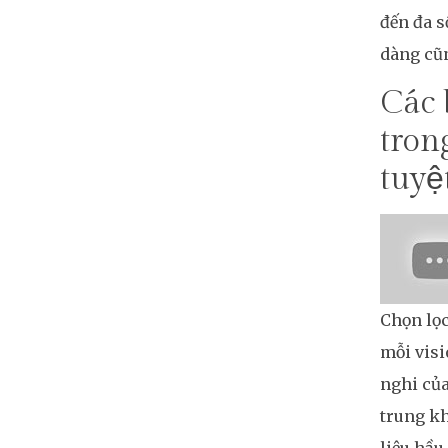
đến đa s
dàng cũn
Các 
tron
tuyệ
Chọn lọc
mỗi vis
nghi của
trung kh