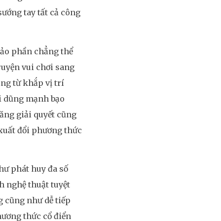
sướng tay tất cả công
đảo phần chẳng thể
ruyện vui chơi sang
g từ khắp vị trí
ới dũng mạnh bạo
ăng giải quyết cũng
 xuất đổi phương thức
hư phát huy đa số
h nghệ thuật tuyệt
g cũng như dễ tiếp
hương thức cổ điển