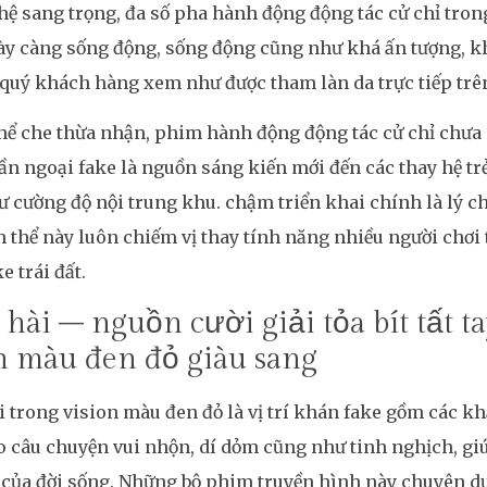
ệ sang trọng, đa số pha hành động động tác cử chỉ tron
ày càng sống động, sống động cũng như khá ấn tượng, k
 quý khách hàng xem như được tham làn da trực tiếp tr
ể che thừa nhận, phim hành động động tác cử chỉ chưa c
ần ngoại fake là nguồn sáng kiến mới đến các thay hệ trẻ 
 cường độ nội trung khu. chậm triển khai chính là lý c
n thể này luôn chiếm vị thay tính năng nhiều người chơi
e trái đất.
hài – nguồn cười giải tỏa bít tất t
n màu đen đỏ giàu sang
 trong vision màu đen đỏ là vị trí khán fake gồm các k
 câu chuyện vui nhộn, dí dỏm cũng như tinh nghịch, giú
của đời sống. Những bộ phim truyền hình này chuyên dụ