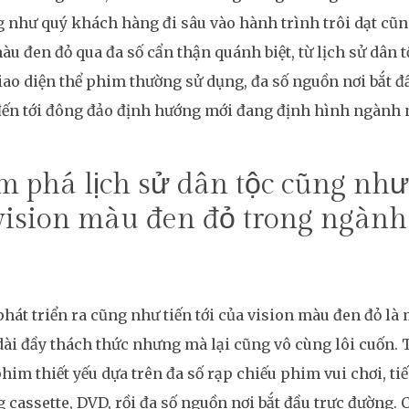
 như quý khách hàng đi sâu vào hành trình trôi dạt cũn
àu đen đỏ qua đa số cẩn thận quánh biệt, từ lịch sử dân t
iao diện thể phim thường sử dụng, đa số nguồn nơi bắt đâ
 đến tới đông đảo định hướng mới đang định hình ngành
 phá lịch sử dân tộc cũng như
vision màu đen đỏ trong ngành
phát triển ra cũng như tiến tới của vision màu đen đỏ l
ài đầy thách thức nhưng mà lại cũng vô cùng lôi cuốn. 
phim thiết yếu dựa trên đa số rạp chiếu phim vui chơi, t
 cassette, DVD, rồi đa số nguồn nơi bắt đầu trực đường. 