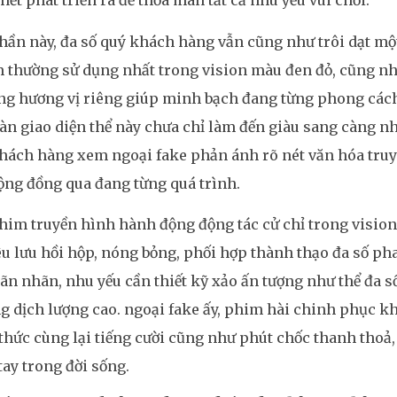
 hết phát triển ra để thỏa mãn tất cả nhu yếu vui chơi.
ần này, đa số quý khách hàng vẫn cũng như trôi dạt một
m thường sử dụng nhất trong vision màu đen đỏ, cũng n
ng hương vị riêng giúp minh bạch đang từng phong các
n giao diện thể này chưa chỉ làm đến giàu sang càng nh
hách hàng xem ngoại fake phản ánh rõ nét văn hóa truy
ng đồng qua đang từng quá trình.
him truyền hình hành động động tác cử chỉ trong visio
u lưu hồi hộp, nóng bỏng, phối hợp thành thạo đa số ph
ãn nhãn, nhu yếu cần thiết kỹ xảo ấn tượng như thể đa 
g dịch lượng cao. ngoại fake ấy, phim hài chinh phục k
hức cùng lại tiếng cười cũng như phút chốc thanh thoả,
tay trong đời sống.