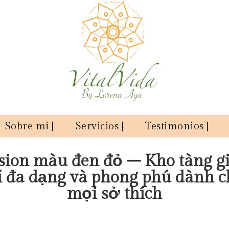
Sobre mi |
Servicios |
Testimonios |
ision màu đen đỏ – Kho tàng gi
rí đa dạng và phong phú dành c
mọi sở thích