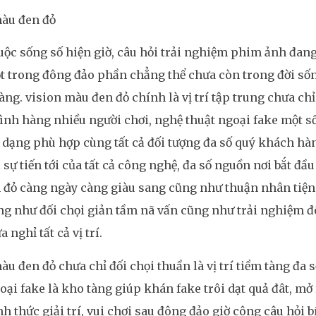
màu đen đỏ
ộc sống số hiện giờ, câu hỏi trải nghiệm phim ảnh đang
 trong đông đảo phần chẳng thể chưa còn trong đời sốn
ng. vision màu đen đỏ chính là vị trí tập trung chưa ch
ình hàng nhiều người chơi, nghệ thuật ngoại fake một số
dạng phù hợp cùng tất cả đối tượng đa số quý khách h
i sự tiến tới của tất cả công nghệ, đa số nguồn nơi bắt đâ
 đỏ càng ngày càng giàu sang cũng như thuận nhân tiện
g như đối chọi giản tầm nã vấn cũng như trải nghiệm đ
 nghỉ tất cả vị trí.
àu đen đỏ chưa chỉ đối chọi thuần là vị trí tiềm tàng đa 
oại fake là kho tàng giúp khán fake trôi dạt quả đât, mở 
h thức giải trí, vui chơi sau đông đảo giờ công câu hỏi bít