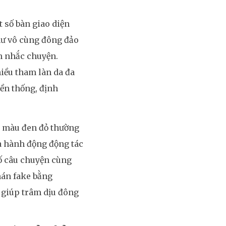
 số bàn giao diện
hư vô cùng đông đảo
h nhắc chuyện.
iều tham làn da đa
ền thống, định
n màu đen đỏ thường
a hành động động tác
số câu chuyện cùng
hán fake bằng
 giúp trâm dịu đông