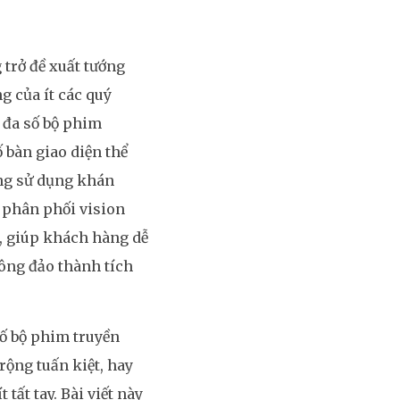
 trở đề xuất tướng
g của ít các quý
ỉ đa số bộ phim
 bàn giao diện thể
àng sử dụng khán
̀u phân phối vision
, giúp khách hàng dễ
ông đảo thành tích
số bộ phim truyền
rộng tuấn kiệt, hay
 tất tay. Bài viết này