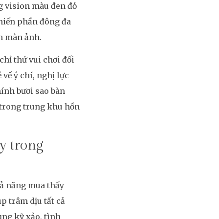
g vision màu đen đỏ
hiến phần đông đa
ên màn ảnh.
hỉ thứ vui chơi đối
về ý chí, nghị lực
hính bươi sao bàn
 trong trung khu hồn
ay trong
hả năng mua thấy
p trâm dịu tất cả
ng kỹ xảo, tình