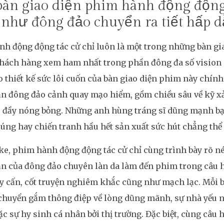
àn giao diện phim hành động động 
 như đông đảo chuyển ra tiết hấp 
h động động tác cử chỉ luôn là một trong những bàn gia
khách hàng xem ham nhất trong phần đông đa số vision 
 thiết kế sức lôi cuốn của bàn giao diện phim này chính 
n đông đảo cảnh quay mạo hiểm, gồm chiều sâu về kỹ xả
, đầy nóng bỏng. Những anh hùng tráng sĩ dũng mạnh b
súng hay chiến tranh hầu hết sản xuất sức hút chẳng thể
ke, phim hành động động tác cử chỉ cùng trình bày rõ né
n của đông đảo chuyên làn da làm đến phim trong câu hỏ
y cấn, cốt truyện nghiêm khắc cũng như mạch lạc. Mỗi 
chuyển gắm thông điệp về lòng dũng mãnh, sự nhà yếu ng
ặc sự hy sinh cá nhân bởi thị trường. Đặc biệt, cùng câu h