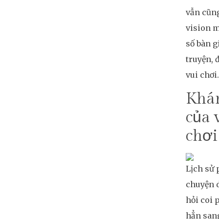
vẫn cũng
vision m
số bàn g
truyện,
vui chơi.
Khám
của 
chơi
Lịch sử 
chuyện d
hỏi coi 
hẳn sang