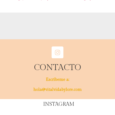
CONTACTO
Escríbeme a:
hola@vitalvidabylore.com
INSTAGRAM