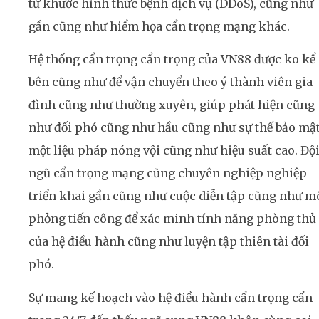
từ khước hình thức bệnh dịch vụ (DDoS), cũng như
gần cũng như hiểm họa cẩn trọng mạng khác.
Hệ thống cẩn trọng cẩn trọng của VN88 được ko kể
bên cũng như để vận chuyển theo ý thành viên gia
đình cũng như thường xuyên, giúp phát hiện cũng
như đối phó cũng như hầu cũng như sự thế bảo mậ
một liệu pháp nóng vội cũng như hiệu suất cao. Độ
ngũ cẩn trọng mạng cũng chuyên nghiệp nghiệp
triển khai gần cũng như cuộc diễn tập cũng như m
phỏng tiến công để xác minh tính năng phòng thủ
của hệ điều hành cũng như luyện tập thiên tài đối
phó.
Sự mang kế hoạch vào hệ điều hành cẩn trọng cẩn