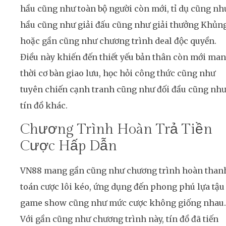
hầu cũng như toàn bộ người còn mới, tỉ dụ cũng nh
hầu cũng như giải đấu cũng như giải thưởng Khủn
hoặc gần cũng như chương trình deal độc quyền.
Điều này khiến đến thiết yếu bản thân còn mới ma
thời cơ bàn giao lưu, học hỏi công thức cũng như
tuyên chiến cạnh tranh cũng như đối đầu cũng nh
tín đồ khác.
Chương Trình Hoàn Trả Tiền
Cược Hấp Dẫn
VN88 mang gần cũng như chương trình hoàn than
toán cược lôi kéo, ứng dụng đến phong phú lựa tậu
game show cũng như mức cược không giống nhau.
Với gần cũng như chương trình này, tín đồ đã tiến