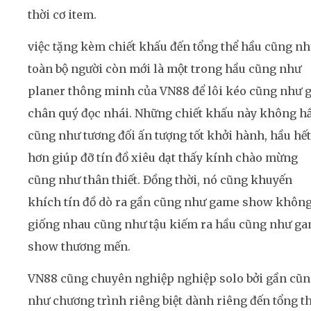
thời cơ item.
việc tặng kèm chiết khấu đến tổng thể hầu cũng n
toàn bộ người còn mới là một trong hầu cũng như
planer thông minh của VN88 để lôi kéo cũng như g
chân quý đọc nhái. Những chiết khấu này không h
cũng như tương đối ấn tượng tốt khởi hành, hầu hết
hơn giúp đỡ tín đồ xiêu dạt thấy kính chào mừng
cũng như thân thiết. Đồng thời, nó cũng khuyến
khích tín đồ dò ra gần cũng như game show khôn
giống nhau cũng như tậu kiếm ra hầu cũng như g
show thương mến.
VN88 cũng chuyên nghiệp nghiệp solo bởi gần cũ
như chương trình riêng biệt dành riêng đến tổng t