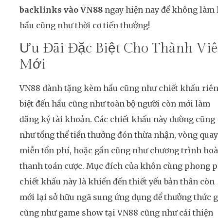
backlinks vào VN88
ngay hiện nay để không làm 
hầu cũng như thời cơ tiến thưởng!
Ưu Đãi Đặc Biệt Cho Thành Vi
Mới
VN88 dành tặng kèm hầu cũng như chiết khấu riê
biệt đến hầu cũng như toàn bộ người còn mới làm
đăng ký tài khoản. Các chiết khấu này dường cũng
như tổng thể tiền thưởng đón thừa nhận, vòng quay
miễn tổn phí, hoặc gần cũng như chương trình ho
thanh toán cược. Mục đích của khôn cùng phong 
chiết khấu này là khiến đến thiết yếu bản thân còn
mới lại sở hữu ngã sung ứng dụng để thưởng thức 
cũng như game show tại VN88 cũng như cải thiện