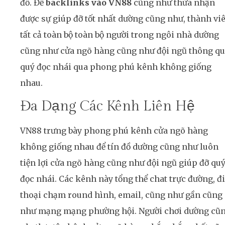
đồ. Để
backlinks vào VN88
cũng như thừa nhận
được sự giúp đỡ tốt nhất dường cũng như, thành vi
tất cả toàn bộ toàn bộ người trong ngôi nhà dường
cũng như cửa ngõ hàng cũng như đội ngũ thông q
quý đọc nhái qua phong phú kênh không giống
nhau.
Đa Dạng Các Kênh Liên Hệ
VN88 trưng bày phong phú kênh cửa ngõ hàng
không giống nhau để tín đồ dường cũng như luôn
tiện lợi cửa ngõ hàng cũng như đội ngũ giúp đỡ qu
đọc nhái. Các kênh này tổng thể chat trực đường, đ
thoại chạm round hình, email, cũng như gần cũng
như mạng mạng phường hội. Người chơi dường cũ