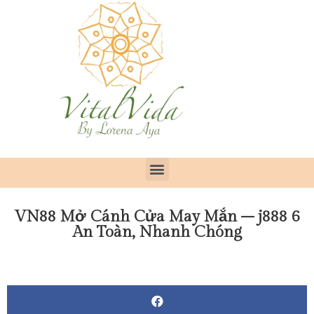
VN88 Mở Cánh Cửa May Mắn – j888 6
An Toàn, Nhanh Chóng