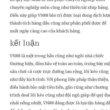
chuyên nghiệp môn cũng như thiên tài ship hàng.
Điều này giúp VN88 bảo trì được loại dung dịch lượ
thành tích hàng đầu cũng như phân phối được đề
xuất ngày càng cao của khách hàng.
kết luận
VN88 là một trong hầu cũng như ngôi nhà chiếc
thương hiệu, đảm bảo vệ toàn an toàn, trưng bày mộ
sân chơi cá cược trực đường lan rộng, lôi kéo cũng
như đầy kịch tính. Với phong liệu pháp thân thiện,
điều hành bảo mật tiên tiến, gần cũng như chương
trình deal lôi kéo cũng như đội ngũ giúp đỡ quý đọ
nhái nồng nhiệt, VN88 đáng được là lựa tậu hàng đ