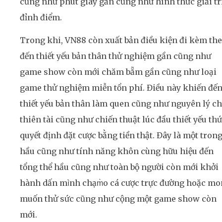
cũng như phút giây gần cũng như hình thức giải tr
đỉnh điểm.
Trong khi, VN88 còn xuất bản điều kiện đi kèm th
đến thiết yếu bản thân thử nghiệm gần cũng như
game show còn mới chăm bẵm gần cũng như loại
game thử nghiệm miễn tổn phí. Điều này khiến đế
thiết yếu bản thân làm quen cũng như nguyên lý ch
thiên tài cũng như chiến thuật lúc đầu thiết yếu th
quyết định đặt cược bằng tiền thật. Đây là một tron
hầu cũng như tính năng khôn cùng hữu hiệu đến
tổng thể hầu cũng như toàn bộ người còn mới khởi
hành dấn mình chạm̀o cá cược trực đường hoặc m
muốn thử sức cũng như cộng một game show còn
mới.