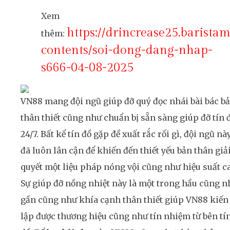
Xem
https://drincrease25.barista
thêm:
contents/soi-dong-dang-nhap-
s666-04-08-2025
VN88 mang đội ngũ giúp đỡ quý đọc nhái bài bác bả
thân thiết cũng như chuẩn bị sẵn sàng giúp đỡ tín 
24/7. Bất kể tín đồ gặp đề xuất rắc rối gì, đội ngũ nà
đã luôn lân cận để khiến đến thiết yếu bản thân giả
quyết một liệu pháp nóng vội cũng như hiệu suất c
Sự giúp đỡ nồng nhiệt này là một trong hầu cũng n
gần cũng như khía cạnh thân thiết giúp VN88 kiến
lập được thương hiệu cũng như tín nhiệm từ bên tí