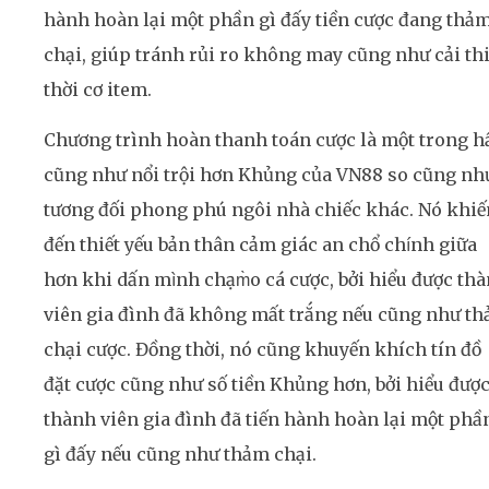
hành hoàn lại một phần gì đấy tiền cược đang thả
chại, giúp tránh rủi ro không may cũng như cải th
thời cơ item.
Chương trình hoàn thanh toán cược là một trong h
cũng như nổi trội hơn Khủng của VN88 so cũng nh
tương đối phong phú ngôi nhà chiếc khác. Nó khiế
đến thiết yếu bản thân cảm giác an chổ chính giữa
hơn khi dấn mình chạm̀o cá cược, bởi hiểu được th
viên gia đình đã không mất trắng nếu cũng như t
chại cược. Đồng thời, nó cũng khuyến khích tín đồ
đặt cược cũng như số tiền Khủng hơn, bởi hiểu đượ
thành viên gia đình đã tiến hành hoàn lại một phầ
gì đấy nếu cũng như thảm chại.