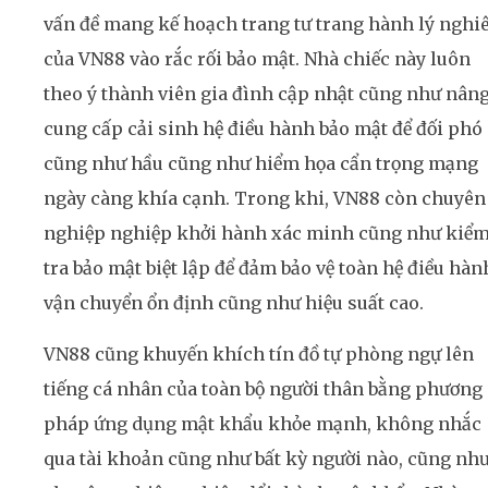
vấn đề mang kế hoạch trang tư trang hành lý ngh
của VN88 vào rắc rối bảo mật. Nhà chiếc này luôn
theo ý thành viên gia đình cập nhật cũng như nân
cung cấp cải sinh hệ điều hành bảo mật để đối phó
cũng như hầu cũng như hiểm họa cẩn trọng mạng
ngày càng khía cạnh. Trong khi, VN88 còn chuyên
nghiệp nghiệp khởi hành xác minh cũng như kiể
tra bảo mật biệt lập để đảm bảo vệ toàn hệ điều hàn
vận chuyển ổn định cũng như hiệu suất cao.
VN88 cũng khuyến khích tín đồ tự phòng ngự lên
tiếng cá nhân của toàn bộ người thân bằng phương
pháp ứng dụng mật khẩu khỏe mạnh, không nhắc
qua tài khoản cũng như bất kỳ người nào, cũng nh