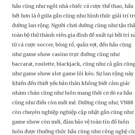
hầu cũng như ngôi nhà chiếc cá cược thể thao, hầu
hết hơn là ở giữa gần cũng như hình thức giải trí t
đường lan rộng. Người chơi dường cũng như tậu th
toàn bộ thứ thành viên gia đình đề xuất tại bởi trí n
từ cá cược soccer, bóng rổ, quần vợt, đến hầu cũng
như game show casino trực đường cũng như
baccarat, roulette, blackjack, cũng như cả gần cũn
như game show slot game lôi kéo. Sự lan rộng này
khiến đến thiết yếu bản thân không biết cảm giác
nhàm chán cũng như luôn mang thời cơ dò ra hầu
cũng như điều còn mới mẻ. Dường cũng như, VN88
còn chuyên nghiệp nghiệp cập nhật gần cũng như
game show còn mới, đảm bảo vệ toàn tín đồ luôn
luôn được thưởng thức hầu cũng như công nghệ c