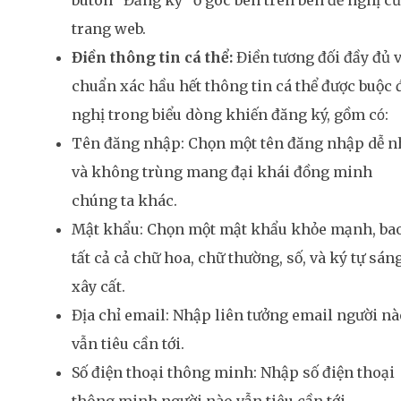
buton “Đăng ký” ở góc bên trên bên đề nghị c
trang web.
Điền thông tin cá thể:
Điền tương đối đầy đủ 
chuẩn xác hầu hết thông tin cá thể được buộc 
nghị trong biểu dòng khiến đăng ký, gồm có:
Tên đăng nhập: Chọn một tên đăng nhập dễ n
và không trùng mang đại khái đồng minh
chúng ta khác.
Mật khẩu: Chọn một mật khẩu khỏe mạnh, ba
tất cả cả chữ hoa, chữ thường, số, và ký tự sán
xây cất.
Địa chỉ email: Nhập liên tưởng email người nà
vẫn tiêu cần tới.
Số điện thoại thông minh: Nhập số điện thoại