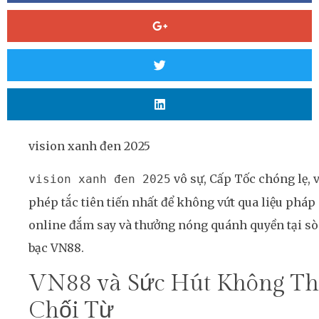
vision xanh đen 2025
vô sự, Cấp Tốc chóng lẹ, 
vision xanh đen 2025
phép tắc tiên tiến nhất để không vứt qua liệu pháp
online đắm say và thưởng nóng quánh quyền tại s
bạc VN88.
VN88 và Sức Hút Không T
Chối Từ