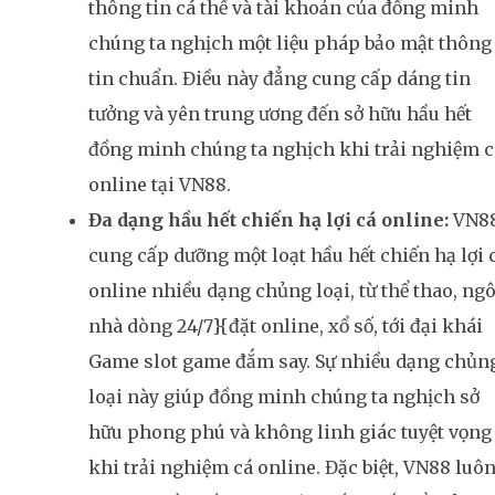
thông tin cá thể và tài khoản của đồng minh
chúng ta nghịch một liệu pháp bảo mật thông
tin chuẩn. Điều này đẳng cung cấp dáng tin
tưởng và yên trung ương đến sở hữu hầu hết
đồng minh chúng ta nghịch khi trải nghiệm c
online tại VN88.
Đa dạng hầu hết chiến hạ lợi cá online:
VN8
cung cấp dưỡng một loạt hầu hết chiến hạ lợi 
online nhiều dạng chủng loại, từ thể thao, ngô
nhà dòng 24/7}{đặt online, xổ số, tới đại khái
Game slot game đắm say. Sự nhiều dạng chủn
loại này giúp đồng minh chúng ta nghịch sở
hữu phong phú và không linh giác tuyệt vọng
khi trải nghiệm cá online. Đặc biệt, VN88 luô