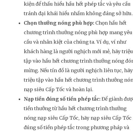
kiện để thấu hiểu hầu hết phép tắc và yêu cầu
tránh đại khái hiểu nhầm không đáng sở hữu.
Chọn thưởng nóng phù hợp:
Chọn hầu hết
chương trình thưởng nóng phù hợp mang yêu
cầu và nhân kiệt của chúng ta. Ví dụ, ví như
khách hàng là người nghịch mới mẻ, hãy triệu
tập vào hầu hết chương trình thưởng nóng đó
mừng. Nếu tín đồ là người nghịch liên tục, hãy
triệu tập vào hầu hết chương trình thưởng nó
nạp siêu Cấp Tốc và hoàn lại.
Nạp tiền đúng số tiền phép tắc:
Để giành đượ
tiền thưởng từ hầu hết chương trình thưởng
nóng nạp siêu Cấp Tốc, hãy nạp siêu Cấp Tốc
đúng số tiền phép tắc trong phương pháp và