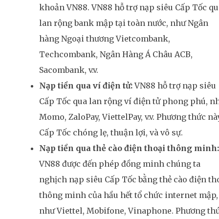
khoản VN88. VN88 hỗ trợ nạp siêu Cấp Tốc qu
lan rộng bank mập tại toàn nước, như Ngân
hàng Ngoại thương Vietcombank,
Techcombank, Ngân Hàng Á Châu ACB,
Sacombank, v.v.
Nạp tiền qua ví điện tử:
VN88 hỗ trợ nạp siêu
Cấp Tốc qua lan rộng ví điện tử phong phú, n
Momo, ZaloPay, ViettelPay, v.v. Phương thức nà
Cấp Tốc chóng lẹ, thuận lợi, và vô sự.
Nạp tiền qua thẻ cào điện thoại thông minh:
VN88 được đến phép đồng minh chúng ta
nghịch nạp siêu Cấp Tốc bằng thẻ cào điện th
thông minh của hầu hết tổ chức internet mập,
như Viettel, Mobifone, Vinaphone. Phương th