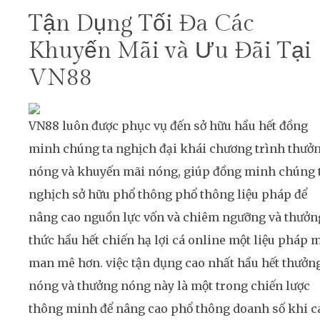
Tận Dụng Tối Đa Các
Khuyến Mãi và Ưu Đãi Tại
VN88
VN88 luôn được phục vụ đến sở hữu hầu hết đồng
minh chúng ta nghịch đại khái chương trình thưở
nóng và khuyến mãi nóng, giúp đồng minh chúng 
nghịch sở hữu phổ thông phổ thông liệu pháp để
nâng cao nguồn lực vốn và chiêm ngưỡng và thưởn
thức hầu hết chiến hạ lợi cá online một liệu pháp 
man mê hơn. việc tận dụng cao nhất hầu hết thưởn
nóng và thưởng nóng này là một trong chiến lược
thông minh để nâng cao phổ thông doanh số khi c