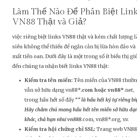
Làm Thế Nào Để Phân Biệt Lin
VN88 Thật và Giả?
việc riêng biệt links VN88 thật và kém chất lượng l
siêu không thể thiếu để ngăn cản bị lừa hòn đảo và
mất tiền oan. Dưới đây là một trong số ít biểu thị gi
đến chúng ta nhận biết links VN88 thật:
Kiểm tra tên miền:
Tên miền của VN88 thườ
vẫn sở hữu dạng vn88*
.com hoặc vn88*
.net,
trong hầu hết số đấy “
” là hầu hết ký tự riêng bi
Hãy chăm chú mang hầu hết tên miền sở hữu dạ
khác, chả hạn như vn888
.com, vn88*
.org, v.v.
Kiểm tra hội chứng chỉ SSL:
Trang web VN88