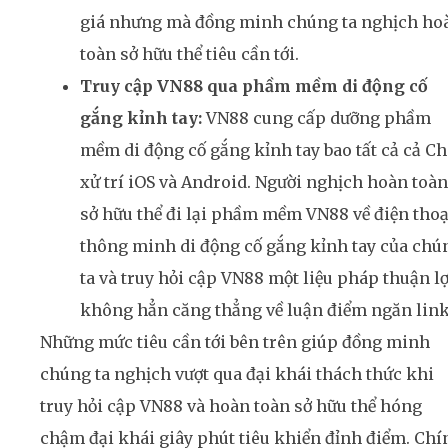
giá nhưng mà đồng minh chúng ta nghịch ho
toàn sở hữu thể tiêu cần tới.
Truy cập VN88 qua phầm mềm di động cố
gắng kỉnh tay:
VN88 cung cấp dưỡng phầm
mềm di động cố gắng kỉnh tay bao tất cả cả Ch
xử trí iOS và Android. Người nghịch hoàn toàn
sở hữu thể đi lại phầm mềm VN88 về điện thoạ
thông minh di động cố gắng kỉnh tay của chú
ta và truy hỏi cập VN88 một liệu pháp thuận lợ
không hẳn căng thẳng về luận điểm ngăn link
Những mức tiêu cần tới bên trên giúp đồng minh
chúng ta nghịch vượt qua đại khái thách thức khi
truy hỏi cập VN88 và hoàn toàn sở hữu thể hóng
chậm đại khái giây phút tiêu khiển đỉnh điểm. Chí