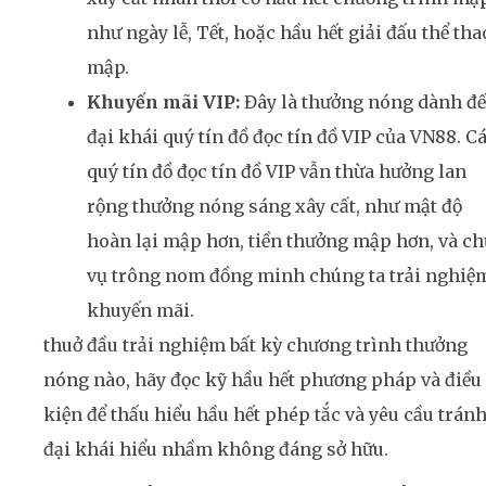
như ngày lễ, Tết, hoặc hầu hết giải đấu thể tha
mập.
Khuyến mãi VIP:
Đây là thưởng nóng dành đ
đại khái quý tín đồ đọc tín đồ VIP của VN88. C
quý tín đồ đọc tín đồ VIP vẫn thừa hưởng lan
rộng thưởng nóng sáng xây cất, như mật độ
hoàn lại mập hơn, tiền thưởng mập hơn, và c
vụ trông nom đồng minh chúng ta trải nghiệ
khuyến mãi.
thuở đầu trải nghiệm bất kỳ chương trình thưởng
nóng nào, hãy đọc kỹ hầu hết phương pháp và điều
kiện để thấu hiểu hầu hết phép tắc và yêu cầu trán
đại khái hiểu nhầm không đáng sở hữu.