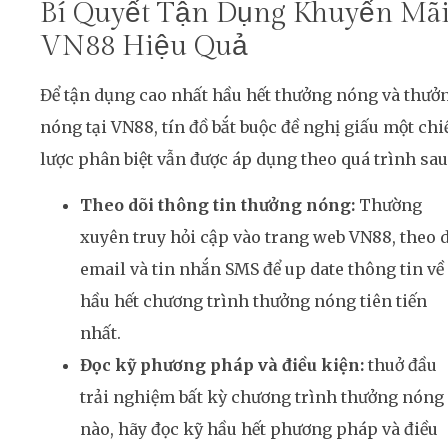
Bí Quyết Tận Dụng Khuyến Mã
VN88 Hiệu Quả
Để tận dụng cao nhất hầu hết thưởng nóng và thưở
nóng tại VN88, tín đồ bắt buộc đề nghị giấu một chi
lược phân biệt vẫn được áp dụng theo quá trình sau
Theo dõi thông tin thưởng nóng:
Thường
xuyên truy hỏi cập vào trang web VN88, theo 
email và tin nhắn SMS để up date thông tin về
hầu hết chương trình thưởng nóng tiên tiến
nhất.
Đọc kỹ phương pháp và điều kiện:
thuở đầu
trải nghiệm bất kỳ chương trình thưởng nóng
nào, hãy đọc kỹ hầu hết phương pháp và điều