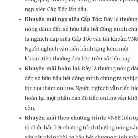
nạp siêu Cấp Tốc lần đầu.
Khuyến mãi nạp siêu Cấp Tốc:
Đây là thưởng
nóng dành đến sở hữu hầu hết đồng minh ch
ta nghịch nạp siêu Cấp Tốc vào tài khoản VN8
Người nghịch vẫn tiến hành tặng kèm một
khoản tiền thưởng dựa bên trên số tiền nạp.
Khuyến mãi hoàn lại:
Đây là thưởng nóng d
đến sở hữu hầu hết đồng minh chúng ta nghịc
bị thua thảm online. Người nghịch vẫn tiến h
hoàn lại một phần nào đó tiền online vẫn kh
còn.
Khuyến mãi theo chương trình:
VN88 liên t
tổ chức hầu hết chương trình thưởng nóng sá
xây cất nhân thời cơ hầu hết chương trình mập