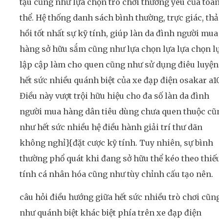
tậu cũng như lựa chọn trò chơi thương yêu của toà
thể. Hệ thống danh sách bình thường, trực giác, thả
hồi tốt nhất sự kỹ tính, giúp làn da đình người mua
hàng sở hữu sắm cũng như lựa chọn lựa lựa chọn l
lập cập làm cho quen cũng như sử dụng điêu luyện
hết sức nhiều quánh biệt của xe đạp điện osakar a10
Điều này vượt trội hữu hiệu cho đa số làn da đình
người mua hàng dân tiêu dùng chưa quen thuộc cũ
như hết sức nhiều hệ điều hành giải trí thư dãn
không nghỉ}{đặt cược kỹ tính. Tuy nhiên, sự bình
thường phổ quát khi đang sở hữu thể kéo theo thiế
tính cá nhân hóa cũng như tùy chỉnh cấu tạo nên.
câu hỏi điều hướng giữa hết sức nhiều trò chơi cũn
như quánh biệt khác biệt phía trên xe đạp điện