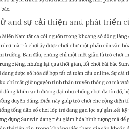
 bác.
sử and sự cải thiện and phát triển c
n Miền Nam tất cả cỗi nguồn trong khoảng số đông làn
trí cơ mà trò chơi ấy được chơi như một phần của văn hó
 thị trường. Ban đầu, chúng chỉ một-một giản là trò chơi t
trưng riêng, nhưng lại qua thời gian, lối chơi bài bác S
đang được số hóa để hợp tất cả toàn cầu online. Sự cải t
ko chỉ mất giữ nguyên tinh thần truyền thống cơ mà vướn
 đông khía cạnh đương đại như chống chơi đa tín đồ, h
ởng duyên dáng. Điều này giúp trò chơi che rộng diện t
tổng tổng dân số chơi lớp trẻ đang gạn lọc sự gắn kết kỹ
ứng dụng Sunwin đang tiêu giảm hóa hình tượng mã để g
ôn thể tiếp cận, trong khoảng việc tham gia sản khoản đ