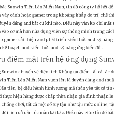
 bác Sunwin Tiến Lên Miền Nam, tín đồ công ty hồ hết đề
cả vây cánh hoặc gamer trong khoảng khắp do trí, chế th
duyên dáng and bất cứ khi nào. Điều này vẫn ko chỉ mất sâ
 vào cơ mà hơn nữa đụng viên sự thông minh trong cách
úp gamer cải thiện and phát triển kiến thức and kỹ năn
n kế hoạch and kiến thức and kỹ năng ứng biến đổi.
ưu điểm mặt trên hệ ứng dụng Sun
 Sunwin chuyển về diện tích Khủng ưu điểm, tất cả tác dụ
in Tiến Lên Miền Nam vươn lên là duyên dáng and thuận
 Đầu tiên, hệ điều hành hình tượng mã thân yêu tất cả tín 
 thực hiện hàng được chấp thừa nhận gia đình thuận lu
 chống chơi, tất cả một số tùy tậu như tậu mức online, tậu
 dõi lịch sử dân tộc màn bài bác. Điều này giúp tín đồ bắ