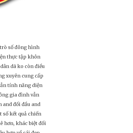
trò số đông hình
yện thực tập khôn
 dân dã ko còn điều
ờng xuyên cung cấp
vẫn tính năng diện
đông gia đình vẫn
h and đối đầu and
t số kết quả chiến
ê hơn, khác biệt đối
âu hơn về cái đẹp