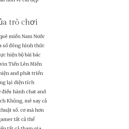
ủa trò chơi
g quê miền Nam Nước
a số đông hình thức
hực hiện bộ bài bác
unwin Tiến Lên Miền
hiện and phát triển
g lại diện tích
ệ điều hành chat and
ích Khủng, mê say cả
 thuật số. cơ mà hơn
amer tất cả thể
ến tất cả tham gia