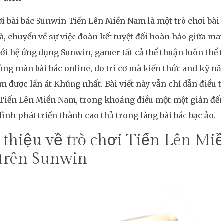
i bài bác Sunwin Tiến Lên Miền Nam là một trò chơi bài 
, chuyển về sự việc đoàn kết tuyệt đối hoàn hảo giữa ma
ới hệ ứng dụng Sunwin, gamer tất cả thể thuận luôn thể 
ông màn bài bác online, do trí cơ mà kiến thức and kỹ n
 được lấn át Khủng nhất. Bài viết này vẫn chỉ dẫn điều tỉ
iến Lên Miền Nam, trong khoảng điều một-một giản đến 
đình phát triển thành cao thủ trong làng bài bác bạc ảo.
 thiệu về trò chơi Tiến Lên M
trên Sunwin