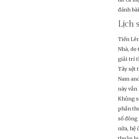
đánh bài
Lịch 
Tiến Lê
Nhà, do 
giải trí
Tây sệt 
Nam and 
này vẫn 
Khủng số
phần thư
số đông 
nữa, hệ 
thuận lu