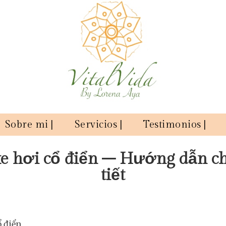
Sobre mi |
Servicios |
Testimonios |
xe hơi cổ điển – Hướng dẫn ch
tiết
ổ điển