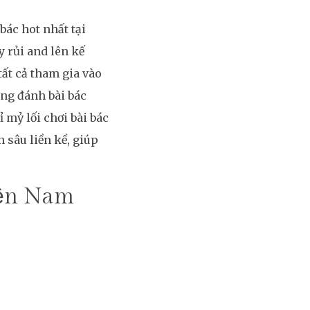
bác hot nhất tại
y rủi and lên kế
tất cả tham gia vào
ăng đánh bài bác
 mỷ lối chơi bài bác
sâu liền kề, giúp
iền Nam