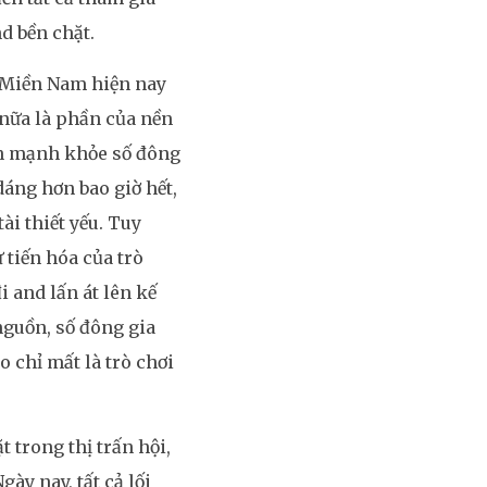
d bền chặt.
n Miền Nam hiện nay
 nữa là phần của nền
hận mạnh khỏe số đông
dáng hơn bao giờ hết,
ài thiết yếu. Tuy
 tiến hóa của trò
 and lấn át lên kế
nguồn, số đông gia
 chỉ mất là trò chơi
 trong thị trấn hội,
ày nay, tất cả lối