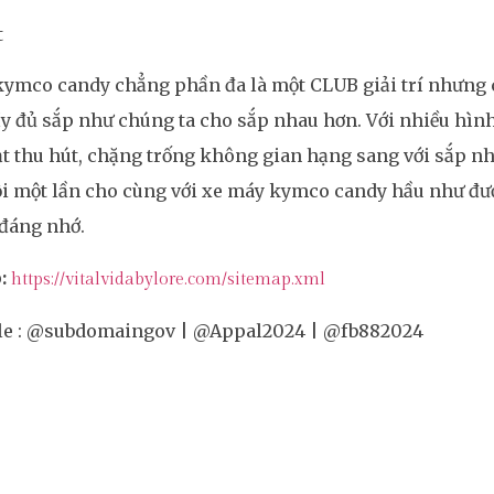
t
ymco candy chẳng phần đa là một CLUB giải trí nhưng c
 đủ sắp như chúng ta cho sắp nhau hơn. Với nhiều hình
t thu hút, chặng trống không gian hạng sang với sắp nh
i một lần cho cùng với xe máy kymco candy hầu như đượ
đáng nhớ.
:
https://vitalvidabylore.com/sitemap.xml
ele : @subdomaingov | @Appal2024 | @fb882024