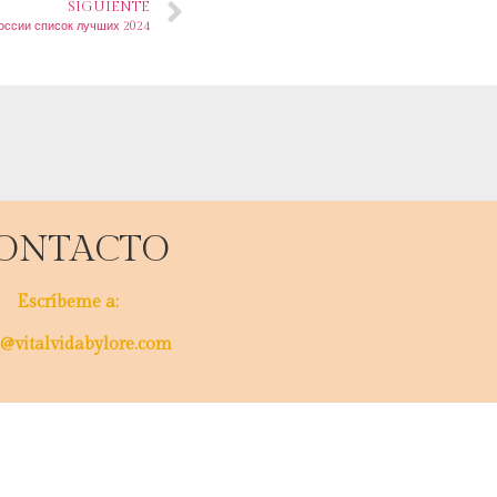
SIGUIENTE
оссии список лучших 2024
ONTACTO
Escríbeme a:
@vitalvidabylore.com