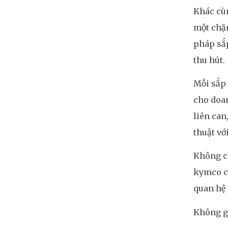
Khác cù
một chặn
pháp sắp
thu hút.
Mỗi sắp
cho doan
liên can
thuật vớ
Không ch
kymco ca
quan hệ 
Không gi