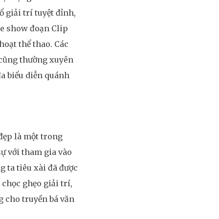
 giải trí tuyệt đỉnh,
me show đoạn Clip
hoạt thể thao. Các
p cũng thường xuyên
đa biểu diễn quánh
 đẹp là một trong
ự với tham gia vào
 ta tiêu xài đã được
chọc ghẹo giải trí,
g cho truyền bá văn