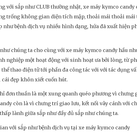
ng với sắp như CLUB thường nhật, xe máy kymco candy 
g trống không gian diện tích mập, thoải mái thoải mái
 như bệnh dịch vụ nhiều hình dạng, hứa đã xuất hiện p
 như chúng ta cho cùng với xe máy kymco candy hầu như
h nghiệp một hoạt động với sinh hoạt ưa bởi lòng, từ 
, thể thao điện tử tới phần đa công tác với với tác dụng v
i cái đẹp khôn xiết cuốn hút.
ỉ đơn thuần là một xung quanh quéo phương vì chưng gi
ndy còn là vì chưng trí giao lưu, kết nối vây cánh với c
thấp lành giữa sắp như đầy đủ sắp như chúng ta.
an với sắp như bệnh dịch vụ tại xe máy kymco candy