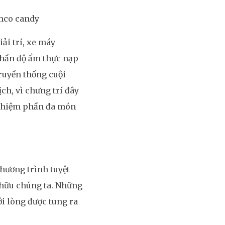
ymco candy
ải trí, xe máy
phần độ ẩm thực nạp
ruyền thống cuội
h, vì chưng trí đây
 nghiệm phần đa món
hương trình tuyệt
 hữu chúng ta. Những
i lòng được tung ra