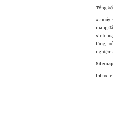
Tổng kế
xe máy k
mang đầy
sinh hoạ
lòng, mỗ
nghiệm 
Sitemap
Inbox t