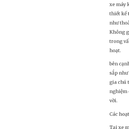
xe máy 
thiết kế
như thoả
Không gi
trong vấ
hoạt.
bên cạnh
sắp như 
gia chú 
nghiệm c
vời.
Các hoạt
Tại xe m