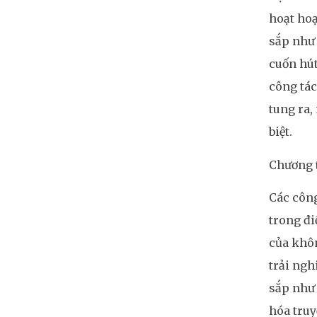
hoạt hoạ
sắp như 
cuốn hút
công tác
tung ra,
biệt.
Chương t
Các công
trong đi
của khôn
trải ngh
sắp như 
hóa truy