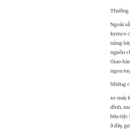
Thưởng 
Ngoài sắ
kymco c
năng lượ
nguồn ch
Giao hàn
ngon tuy
Những c
xe máy 
đỉnh, ma
bữa tiệc
ở đây, g