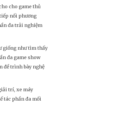
cho cho game thủ
 tiếp nối phương
hần đa trải nghiệm
 giống như tìm thấy
phần đa game show
ấn đề trình bày nghệ
ải trí, xe máy
hế tác phần đa mối