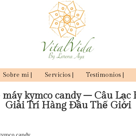
Sobre mi |
Servicios |
Testimonios |
e máy kymco candy – Câu Lạc 
Giải Trí Hàng Đầu Thế Giới
kymco candy