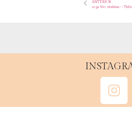
ANTERIOR
xe ga 50cc nioshima – Thiê
INSTAGR