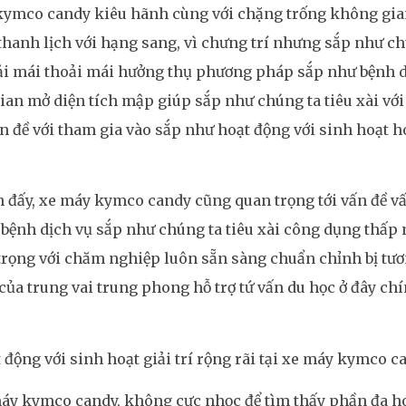
kymco candy kiêu hãnh cùng với chặng trống không gian
 thanh lịch với hạng sang, vì chưng trí nhưng sắp như ch
i mái thoải mái hưởng thụ phương pháp sắp như bệnh dị
an mở diện tích mập giúp sắp như chúng ta tiêu xài với 
n đề với tham gia vào sắp như hoạt động với sinh hoạt h
 đấy, xe máy kymco candy cũng quan trọng tới vấn đề 
bệnh dịch vụ sắp như chúng ta tiêu xài công dụng thấp
trọng với chăm nghiệp luôn sẵn sàng chuẩn chỉnh bị tươn
ủa trung vai trung phong hỗ trợ tứ vấn du học ở đây chín
 động với sinh hoạt giải trí rộng rãi tại xe máy kymco c
áy kymco candy, không cực nhọc để tìm thấy phần đa ho