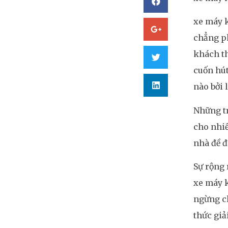
xe máy k
chẳng p
khách th
cuốn hút
nào bởi 
Những tr
cho nhiề
nhà đề đ
Sự rộng 
xe máy k
ngừng ch
thức giải