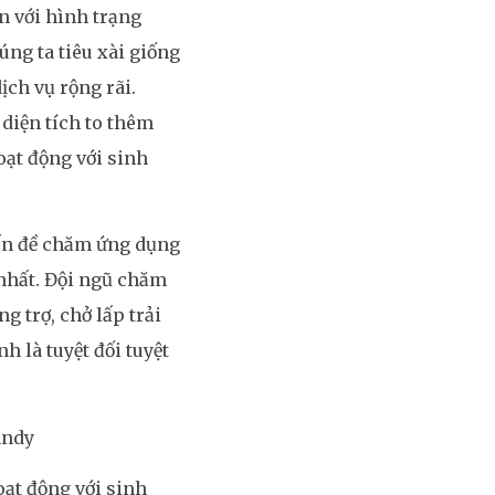
 với hình trạng
úng ta tiêu xài giống
ch vụ rộng rãi.
diện tích to thêm
oạt động với sinh
vấn đề chăm ứng dụng
 nhất. Đội ngũ chăm
g trợ, chở lấp trải
h là tuyệt đối tuyệt
andy
ạt động với sinh