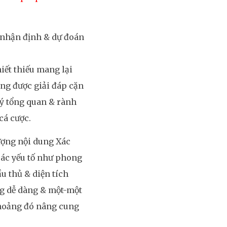
hiết thiếu mang lại
ng được giải đáp cặn
ý tổng quan & rành
cá cược.
ượng nội dung Xác
các yếu tố như phong
ầu thủ & diện tích
ng dễ dàng & một-một
khoảng đó nâng cung