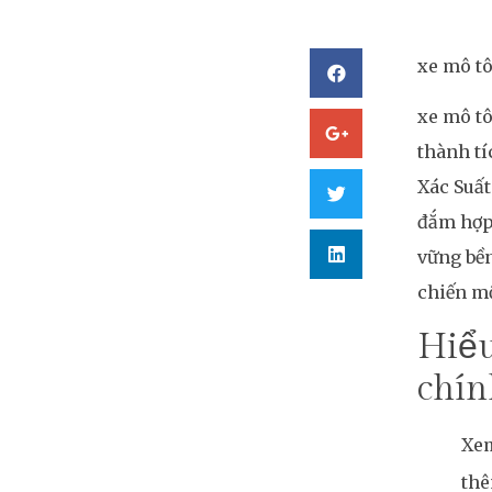
xe mô tô
xe mô tô
thành tí
Xác Suất
đắm hợp
vững bền
chiến mộ
Hiểu
chín
Xe
th