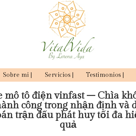
Sobre mi |
Servicios |
Testimonios |
e mô tô điện vinfast – Chìa kh
hành công trong nhận định và 
án trận đấu phát huy tối đa h
quả