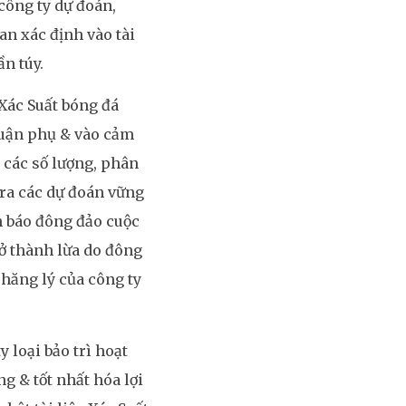
ông ty dự đoán,
an xác định vào tài
n túy.
 Xác Suất bóng đá
uận phụ & vào cảm
 các số lượng, phân
 ra các dự đoán vững
h báo đông đảo cuộc
ở thành lừa do đông
chăng lý của công ty
 loại bảo trì hoạt
g & tốt nhất hóa lợi