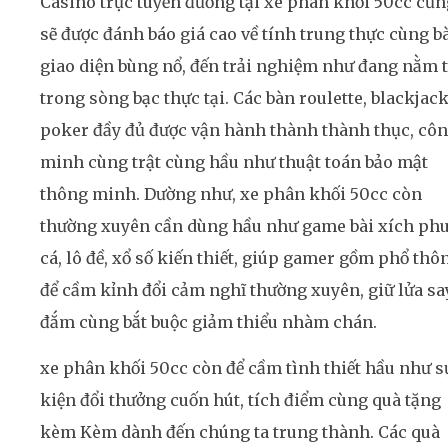
Casino trực tuyến đường tại xe phân khối 50cc cũn
sẽ được đánh báo giá cao về tính trung thực cùng b
giao diện bùng nổ, đến trải nghiệm như đang nằm t
trong sòng bạc thực tại. Các bàn roulette, blackjack
poker đầy đủ được vận hành thành thành thục, cô
minh cùng trật cùng hầu như thuật toán bảo mật
thông minh. Dường như, xe phân khối 50cc còn
thường xuyên cần dùng hầu như game bài xích ph
cá, lô đề, xổ số kiến thiết, giúp gamer gồm phổ thô
để cầm kỉnh đổi cảm nghĩ thường xuyên, giữ lửa sa
đắm cùng bắt buộc giảm thiểu nhàm chán.
xe phân khối 50cc còn để cầm tình thiết hầu như s
kiện đổi thưởng cuốn hút, tích điểm cùng quà tặng
kèm Kèm dành đến chúng ta trung thành. Các quà