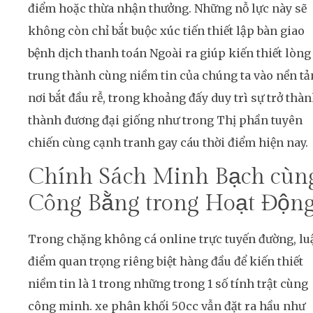
điểm hoặc thừa nhận thưởng. Những nỗ lực này sẽ
không còn chỉ bắt buộc xúc tiến thiết lập bàn giao
bệnh dịch thanh toán Ngoài ra giúp kiến thiết lòng
trung thành cùng niềm tin của chúng ta vào nền t
nơi bắt đầu rễ, trong khoảng đấy duy trì sự trở thà
thành đương đại giống như trong Thị phần tuyên
chiến cùng cạnh tranh gay cáu thời điểm hiện nay.
Chính Sách Minh Bạch cùn
Công Bằng trong Hoạt Độn
Trong chặng không cá online trực tuyến đường, lu
điểm quan trọng riêng biệt hàng đầu để kiến thiết
niềm tin là 1 trong những trong 1 số tính trật cùng
công minh. xe phân khối 50cc vẫn đặt ra hầu như