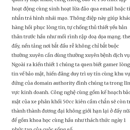
hoạt động cùng sinh hoạt lừa đảo qua email hoặc t
nhắn trá hình nhái mạo. Thông điệp này giúp khá
hàng hồi phục lòng tin, tự chống thủ thiết yếu bản
thân trước hầu như mối rình rập doạ dọa mạng. th
đấy, nền tảng nơi bắt đầu rễ không chỉ bắt buộc
thường xuyên cần dùng thường xuyên bệnh dịch vụ
Ngoài ra kiến thiết 1 chúng ta quen biết gamer lòng
tin về bảo mật, hiến đâng duy trì uy tín cùng khu v
đứng của domain authority đình chúng ta trong lĩ
vực kinh doanh. Công nghệ cùng gồm kế hoạch bả
mật của xe phân khối 50cc kiên cầm chắn sẽ còn t
thành thành đương đại không giới hạn lại ở đấy nữ
để gồm khoa học cùng hầu như thách thức ngày 1
phức tạp của cuộc sống số.