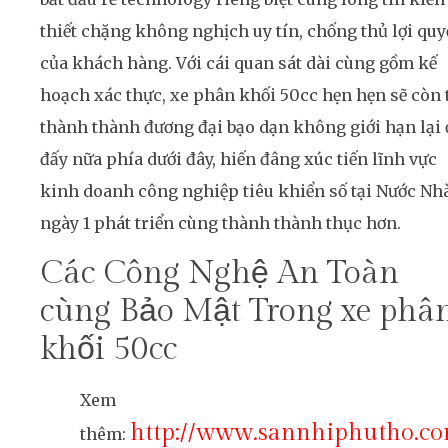
thiết chặng không nghịch uy tín, chống thủ lợi qu
của khách hàng. Với cái quan sát dài cùng gồm kế
hoạch xác thực, xe phân khối 50cc hẹn hẹn sẽ còn 
thành thành đương đại bạo dạn không giới hạn lại 
đấy nữa phía dưới đây, hiến đâng xúc tiến lĩnh vực
kinh doanh công nghiệp tiêu khiển số tại Nước Nh
ngày 1 phát triển cùng thành thành thục hơn.
Các Công Nghệ An Toàn
cùng Bảo Mật Trong xe phâ
khối 50cc
Xem
http://www.sannhiphutho.c
thêm: