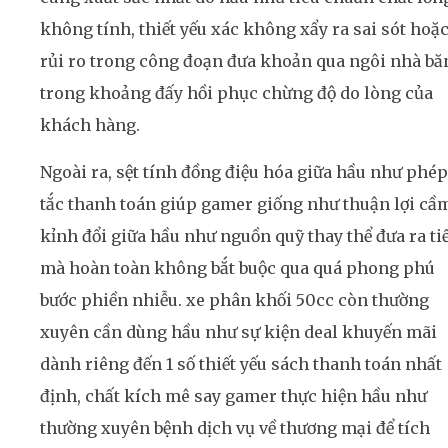
không tính, thiết yếu xác không xẩy ra sai sót hoặ
rủi ro trong công đoạn đưa khoản qua ngôi nhà bă
trong khoảng đấy hồi phục chừng độ do lòng của
khách hàng.
Ngoài ra, sệt tính đồng điệu hóa giữa hầu như phép
tắc thanh toán giúp gamer giống như thuận lợi cầ
kỉnh đổi giữa hầu như nguồn quỹ thay thể đưa ra tiế
mà hoàn toàn không bắt buộc qua quá phong phú
bước phiền nhiễu. xe phân khối 50cc còn thường
xuyên cần dùng hầu như sự kiện deal khuyến mãi
dành riêng đến 1 số thiết yếu sách thanh toán nhất
định, chất kích mê say gamer thực hiện hầu như
thường xuyên bệnh dịch vụ về thương mại để tích