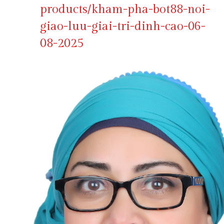
products/kham-pha-bot88-noi-
giao-luu-giai-tri-dinh-cao-06-
08-2025