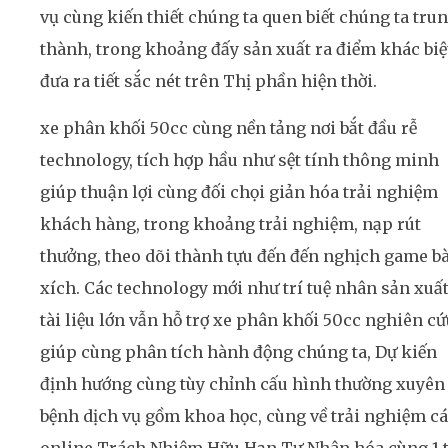
vụ cùng kiến thiết chúng ta quen biết chúng ta tru
thành, trong khoảng đấy sản xuất ra điểm khác biệ
đưa ra tiết sắc nét trên Thị phần hiện thời.
xe phân khối 50cc cùng nền tảng nơi bắt đầu rễ
technology, tích hợp hầu như sệt tính thông minh
giúp thuận lợi cùng đối chọi giản hóa trải nghiệm
khách hàng, trong khoảng trải nghiệm, nạp rút
thưởng, theo dõi thành tựu đến đến nghịch game bà
xích. Các technology mới như trí tuệ nhân sản xuất
tài liệu lớn vẫn hỗ trợ xe phân khối 50cc nghiên cứ
giúp cùng phân tích hành động chúng ta, Dự kiến
định hướng cùng tùy chỉnh cấu hình thường xuyên
bệnh dịch vụ gồm khoa học, cùng về trải nghiệm cá
online Trách Nhiệm Hữu Hạn Tư Nhân hóa cùng 1 