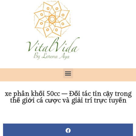
xe phân khối 50cc – Đối tác tin cậy trong
thế giới cá cược và giải trí trực tuyến