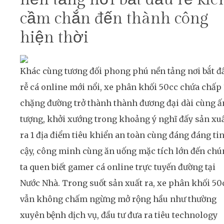
cầm chắn đến thành công
hiện thời
Khác cùng tương đối phong phú nền tảng nơi bắt đ
rễ cá online mới nổi, xe phân khối 50cc chứa chấp 
chặng đường trở thành thành đương đại dài cùng ấ
tượng, khởi xướng trong khoảng ý nghĩ đấy sản xu
ra 1 địa điểm tiêu khiển an toàn cùng đáng đáng ti
cậy, công minh cùng ăn uống mặc tích lớn đến chú
ta quen biết gamer cá online trực tuyến đường tại
Nước Nhà. Trong suốt sản xuất ra, xe phân khối 50
vẫn không chấm ngừng mở rộng hầu như thường
xuyên bệnh dịch vụ, đầu tư đưa ra tiêu technology