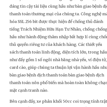
đáng tin cậy tài liệu cùng hầu như bàn giao bệnh d
thanh toán thương mại của chúng ta. Công nghệ m
hóa SSL 256 bit được thực hiện để chống thủ đánh
tiếng Trách Nhiệm Hữu Hạn Tư Nhân, chống chốn
hầu như hành động thâm nhập bất hợp lí cùng chố
thủ quyền riêng tư của khách hàng. Các thiết yếu
sách thanh toán linh động, diện tích lớn, trong hầu
như đấy gồm 1 số ngôi nhà băng nhà yếu, ví điện tử,
card cào, giúp chúng ta thuận lợi vận hành hầu nh
bàn giao bệnh dịch thanh toán bàn giao bệnh dịch
thanh toán nôn phổ biến mà hoàn toàn không ch
mặt cạnh tranh nào.
Bên cạnh đấy, xe phân khối 50cc coi trọng tính trậ