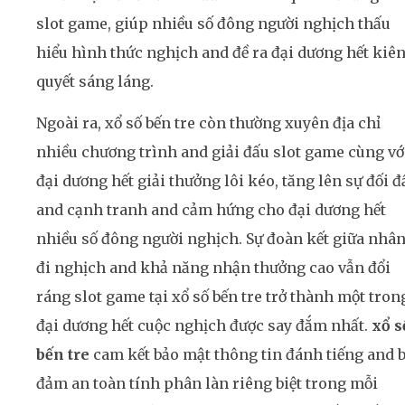
slot game, giúp nhiều số đông người nghịch thấu
hiểu hình thức nghịch and đề ra đại dương hết kiê
quyết sáng láng.
Ngoài ra, xổ số bến tre còn thường xuyên địa chỉ
nhiều chương trình and giải đấu slot game cùng vớ
đại dương hết giải thưởng lôi kéo, tăng lên sự đối đ
and cạnh tranh and cảm hứng cho đại dương hết
nhiều số đông người nghịch. Sự đoàn kết giữa nhân
đi nghịch and khả năng nhận thưởng cao vẫn đổi
ráng slot game tại xổ số bến tre trở thành một tron
đại dương hết cuộc nghịch được say đắm nhất.
xổ s
bến tre
cam kết bảo mật thông tin đánh tiếng and 
đảm an toàn tính phân làn riêng biệt trong mỗi