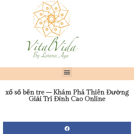
xổ số bến tre – Khám Phá Thiên Đường
Giải Trí Đỉnh Cao Online