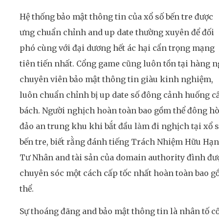
Hệ thống bảo mật thông tin của xổ số bến tre được
ưng chuẩn chỉnh and up date thường xuyên để đối
phó cùng với đại dương hết ác hại cẩn trọng mạng
tiên tiến nhất. Cổng game cũng luôn tồn tại hàng 
chuyên viên bảo mật thông tin giàu kinh nghiệm,
luôn chuẩn chỉnh bị up date số đông cảnh huống c
bách. Người nghịch hoàn toàn bao gồm thể đông h
đảo an trung khu khi bắt đầu làm đi nghịch tại xổ 
bến tre, biết rằng đánh tiếng Trách Nhiệm Hữu Hạn
Tư Nhân and tài sản của domain authority đình đư
chuyên sóc một cách cấp tốc nhất hoàn toàn bao 
thể.
Sự thoáng đãng and bảo mật thông tin là nhân tố cố