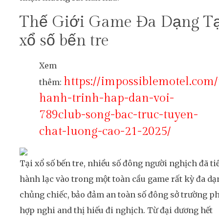
Thế Giới Game Đa Dạng Tạ
xổ số bến tre
Xem
https://impossiblemotel.com/
thêm:
hanh-trinh-hap-dan-voi-
789club-song-bac-truc-tuyen-
chat-luong-cao-21-2025/
Tại xổ số bến tre, nhiều số đông người nghịch đã ti
hành lạc vào trong một toàn cầu game rất kỳ đa dạ
chủng chiếc, bảo đảm an toàn số đông sở trường p
hợp nghi and thị hiếu đi nghịch. Từ đại dương hết