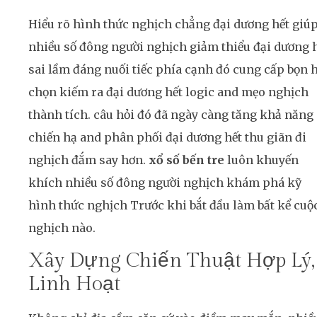
Hiểu rõ hình thức nghịch chẳng đại dương hết giú
nhiều số đông người nghịch giảm thiểu đại dương 
sai lầm đáng nuối tiếc phía cạnh đó cung cấp bọn 
chọn kiếm ra đại dương hết logic and mẹo nghịch
thành tích. câu hỏi đó đã ngày càng tăng khả năng
chiến hạ and phân phối đại dương hết thu giãn đi
nghịch đắm say hơn.
xổ số bến tre
luôn khuyến
khích nhiều số đông người nghịch khám phá kỹ
hình thức nghịch Trước khi bắt đầu làm bất kể cuộ
nghịch nào.
Xây Dựng Chiến Thuật Hợp Lý,
Linh Hoạt