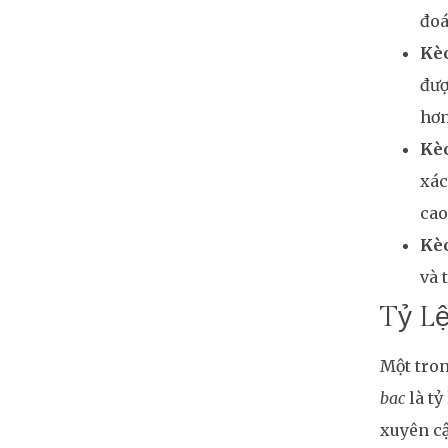
đoá
Kèo
đượ
hơn
Kèo
xác
cao
Kèo
và 
Tỷ L
Một tron
bac
là tỷ
xuyên cậ