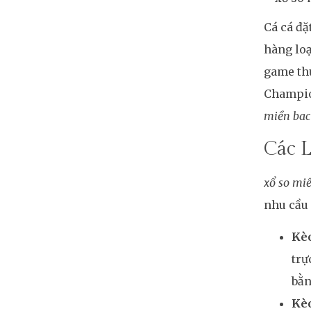
Cá cá đặ
hàng loạ
game thủ
Champion
miền bac
Các 
xổ so mi
nhu cầu 
Kèo
trự
bằn
Kèo