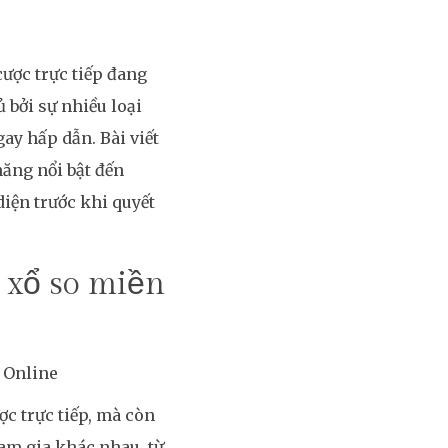
cược trực tiếp đang
 bởi sự nhiều loại
ay hấp dẫn. Bài viết
 năng nổi bật đến
diện trước khi quyết
xổ so miền
ợc trực tiếp, mà còn
ham gia khác nhau, từ