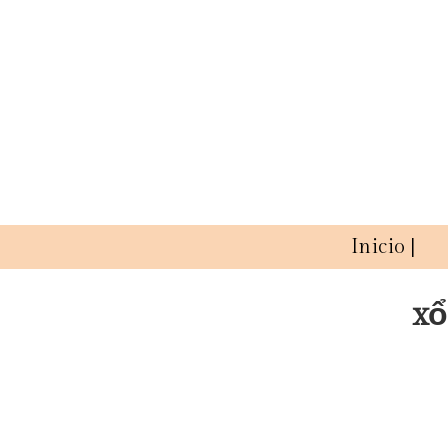
Inicio |
xổ