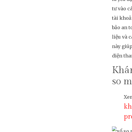
tư vào c
tài khoả
bảo an t
liệu và 
này giúp
diện th
Khám
so m
Xe
kh
pr