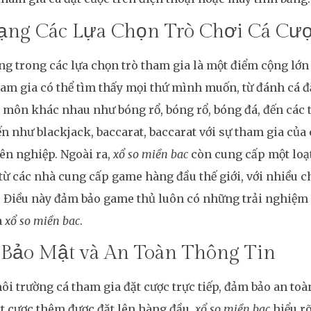
ạng Các Lựa Chọn Trò Chơi Cá Cư
ng trong các lựa chọn trò tham gia là một điểm cộng lớ
am gia có thể tìm thấy mọi thứ mình muốn, từ đánh cá đặ
 môn khác nhau như bóng rổ, bóng rổ, bóng đá, đến các 
ến như blackjack, baccarat, baccarat với sự tham gia của
ên nghiệp. Ngoài ra,
xổ so miền bac
còn cung cấp một loạt
từ các nhà cung cấp game hàng đầu thế giới, với nhiều c
 Điều này đảm bảo game thủ luôn có những trải nghiệm 
a
xổ so miền bac
.
 Bảo Mật và An Toàn Thông Tin
i trường cá tham gia đặt cược trực tiếp, đảm bảo an toàn
ặt cược thêm được đặt lên hàng đầu.
xổ so miền bac
hiểu rõ