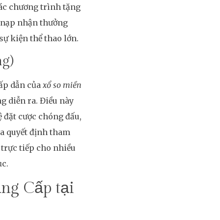
ác chương trình tặng
ư nạp nhận thưởng
 sự kiện thể thao lớn.
ng)
 hấp dẫn của
xổ so miền
g diễn ra. Điều này
lệ đặt cược chóng đấu,
 ra quyết định tham
 trực tiếp cho nhiều
ục.
ng Cấp tại