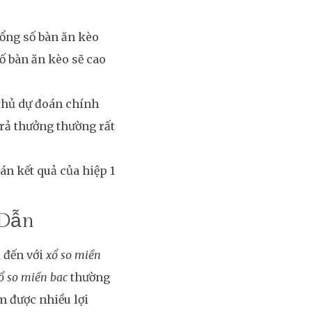
tổng số bàn ăn kèo
ố bàn ăn kèo sẽ cao
thủ dự đoán chính
trả thưởng thường rất
án kết quả của hiệp 1
 Dẫn
 đến với
xổ so miền
ổ so miền bac
thường
m được nhiều lợi