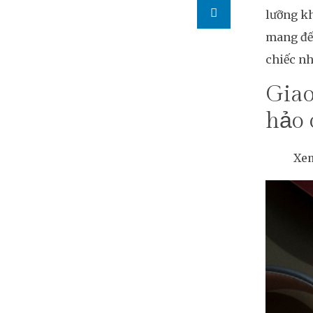
lưỡng kh
mang đế
chiếc nh
Giao
hảo 
Xe