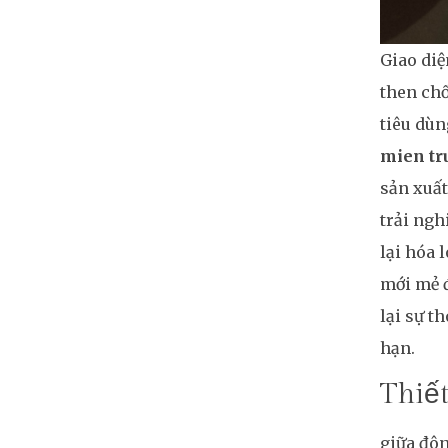
Giao diệ
then ch
tiêu dùn
mien t
sản xuất
trải ngh
lại hóa 
mới mẻ 
lại sự t
hạn.
Thiế
giữa đô