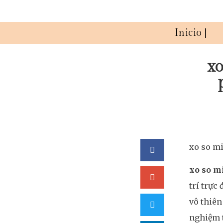
Inicio |
x
xo so m
xo so m
trí trực
vô thiên
nghiệm t