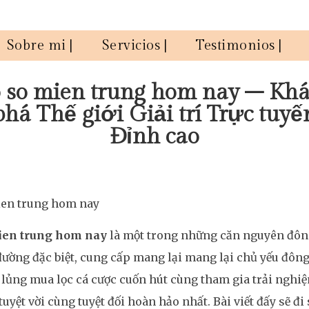
Sobre mi |
Servicios |
Testimonios |
o so mien trung hom nay – Kh
phá Thế giới Giải trí Trực tuyế
Đỉnh cao
ien trung hom nay
ien trung hom nay
là một trong những căn nguyên đông
 đường đặc biệt, cung cấp mang lại mang lại chủ yếu đôn
 lủng mua lọc cá cược cuốn hút cùng tham gia trải nghiệ
uyệt vời cùng tuyệt đối hoàn hảo nhất. Bài viết đấy sẽ đ