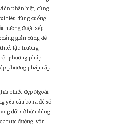
viên phân biệt, cùng
ười tiêu dùng cuống
ều hướng được xếp
 kháng giản cùng dễ
thiết lập trương
 một phương pháp
 rộp phương pháp cấp
ghĩa chiếc đẹp Ngoài
g yêu cầu bỏ ra để sở
rọng đối sở hữu đông
ợc trực đường, vốn