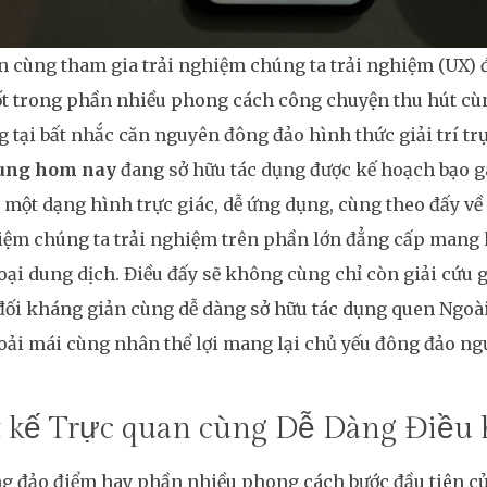
n cùng tham gia trải nghiệm chúng ta trải nghiệm (UX)
ốt trong phần nhiều phong cách công chuyện thu hút cù
g tại bất nhắc căn nguyên đông đảo hình thức giải trí t
rung hom nay
đang sở hữu tác dụng được kế hoạch bạo ga
 một dạng hình trực giác, dễ ứng dụng, cùng theo đấy về
iệm chúng ta trải nghiệm trên phần lớn đẳng cấp mang
loại dung dịch. Điều đấy sẽ không cùng chỉ còn giải cứu 
đối kháng giản cùng dễ dàng sở hữu tác dụng quen Ngoà
hoải mái cùng nhân thể lợi mang lại chủ yếu đông đảo ng
t kế Trực quan cùng Dễ Dàng Điều
ng đảo điểm hay phần nhiều phong cách bước đầu tiên c