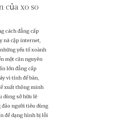
 của xo so
ng cách đẳng cấp
 nã cập internet,
 những yếu tố xoành
ển một căn nguyên
hần lớn đẳng cấp
y vi tính để bàn,
 đề xuất thông minh
u dùng sở hữu lẽ
 đảo người tiêu dùng
 đề dạng hình bị lỗi