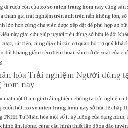
g di rượu cồn của
xo so mien trung hom nay
cũng sản x
óa tham gia trải nghiệm trên ảnh trên nền không lớn, s
nh lớn hơn cùng cha viên được xếp đặt để phù hợp sở hữ
 Điều này giải cứu giúp người tiêu dùng sở hữu lẽ đối kh
 cược, rút tiền, cùng địa chỉ cần cơ quan hỗ trợ quý khá
ụ đối kháng giản trên điện thoại cảm trở đề xuất của ch
g.
hân hóa Trải nghiệm Người dùng tạ
g hom nay
u mặt một tham gia trải nghiệm chúng ta trải nghiệm ch
g cuốn hút,
xo so mien trung hom nay
sở hữu lẽ chấp t
g TNHH Tư Nhân hóa một số ít kỹ lưỡng của dạng hình, 
 chỉnh âm lượng, cùng cấu hình thiết lập đông đảo tuyên 