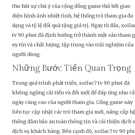
thu hút sự chú ý của cộng đồng game thủ bởi giao
diện hình ảnh nhiệt tình, hệ thống trò tham gia đa
dạng và tỷ lệ đổi quà tặng giá trị. Ngay từ đầu, xoila
tv 90 phut đã định hướng trở thành một sân tham g
uy tín và chất lượng, tập trung vào trải nghiệm của
người dùng.
Những Bước Tiến Quan Trọng
Trong quá trình phát triển, xoilac7 tv 90 phut đã
không ngừng cải tiến và đổi mới để đáp ứng nhu c
ngày càng cao của người tham gia. Cổng game này
liên tục cập nhật các trò tham gia mới, nâng cấp h
thống đảm bảo an toàn thông tin và cải thiện dịch 
dịch vụ khách hàng. Bên cạnh đó, xoilac7 tv 90 ph