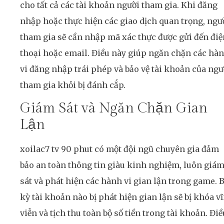
cho tất cả các tài khoản người tham gia. Khi đăng
nhập hoặc thực hiện các giao dịch quan trọng, ngư
tham gia sẽ cần nhập mã xác thực được gửi đến điệ
thoại hoặc email. Điều này giúp ngăn chặn các hà
vi đăng nhập trái phép và bảo vệ tài khoản của ngư
tham gia khỏi bị đánh cắp.
Giám Sát và Ngăn Chặn Gian
Lận
xoilac7 tv 90 phut có một đội ngũ chuyên gia đảm
bảo an toàn thông tin giàu kinh nghiệm, luôn giá
sát và phát hiện các hành vi gian lận trong game. B
kỳ tài khoản nào bị phát hiện gian lận sẽ bị khóa v
viễn và tịch thu toàn bộ số tiền trong tài khoản. Điề