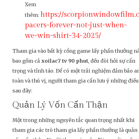
Xem
https://scorpionwindowfilm.
thêm:
pacers-forever-not-just-when-
we-win-shirt-34-2025/
Tham gia vào bất kỳ cổng game lấy phần thưởng nà
bao gồm cả
xoilac7 tv 90 phut
, đều đòi hỏi sự cẩn
trọng và tỉnh táo. Để có một trải nghiệm đảm bảo a
toàn và thú vị, người tham gia cần lưu ý những điều
sau đây:
Quản Lý Vốn Cẩn Thận
Một trong những nguyên tắc quan trọng nhất khi
tham gia các trò tham gia lấy phần thưởng là quản 