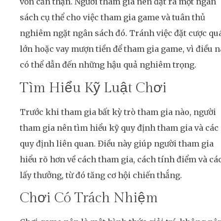
vốn cẩn thận. Người tham gia nên đặt ra một ngân
sách cụ thể cho việc tham gia game và tuân thủ
nghiêm ngặt ngân sách đó. Tránh việc đặt cược qu
lớn hoặc vay mượn tiền để tham gia game, vì điều n
có thể dẫn đến những hậu quả nghiêm trọng.
Tìm Hiểu Kỹ Luật Chơi
Trước khi tham gia bất kỳ trò tham gia nào, người
tham gia nên tìm hiểu kỹ quy định tham gia và các
quy định liên quan. Điều này giúp người tham gia
hiểu rõ hơn về cách tham gia, cách tính điểm và cá
lấy thưởng, từ đó tăng cơ hội chiến thắng.
Chơi Có Trách Nhiệm