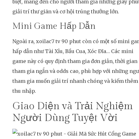
biệt, mang đến cho người tham gia những giây phú
giải trí thư giãn và cơ hội trúng thưởng lớn.
Mini Game Hấp Dẫn
Ngoài ra, xoilac7 tv 90 phut còn có một số mini g
hấp dẫn như Tài Xỉu, Bầu Cua, Xóc Đĩa… Các mini
game này có quy định tham gia đơn giản, thời gian
tham gia ngắn và odds cao, phù hợp với những ngư
tham gia muốn giải trí nhanh chóng và kiếm thêm
thu nhập.
Giao Diện và Trải Nghiệm
Người Dùng Tuyệt Vời