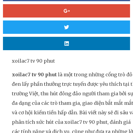
xoilac7 tv 90 phut
xoilac7 tv 90 phut
là một trong những cổng trò đỏ
đen lấy phần thưởng trực tuyến được yêu thích tại t
trường Việt, thu hút đông đảo người tham gia bởi s
đa dạng của các trò tham gia, giao diện bắt mắt mắ
và cơ hội kiếm tiền hấp dẫn. Bài viết này sẽ đi sâu 
phân tích sức hút của xoilac7 tv 90 phut, đánh giá
các tính năng và dịch vụ, cũng như đưa ra những lờ