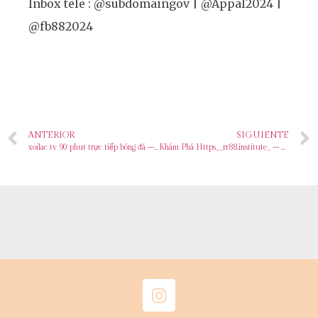
Inbox tele : @subdomaingov | @Appal2024 |
@fb882024
ANTERIOR
SIGUIENTE
xoilac tv 90 phut trực tiếp bóng đá – Khám Phá Thế Giới Giải Trí Đỉnh Cao
Khám Phá Https__rr88.institute_ – Điểm Đến Hấp Dẫn Cho Người Yêu Thích Công Nghệ