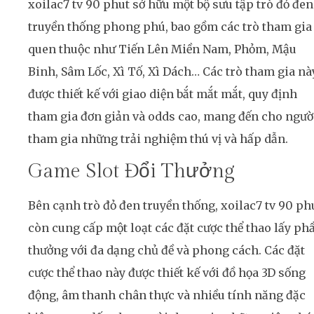
xoilac7 tv 90 phut sở hữu một bộ sưu tập trò đỏ đen
truyền thống phong phú, bao gồm các trò tham gia
quen thuộc như Tiến Lên Miền Nam, Phỏm, Mậu
Binh, Sâm Lốc, Xì Tố, Xì Dách… Các trò tham gia nà
được thiết kế với giao diện bắt mắt mắt, quy định
tham gia đơn giản và odds cao, mang đến cho ngườ
tham gia những trải nghiệm thú vị và hấp dẫn.
Game Slot Đổi Thưởng
Bên cạnh trò đỏ đen truyền thống, xoilac7 tv 90 ph
còn cung cấp một loạt các đặt cược thể thao lấy ph
thưởng với đa dạng chủ đề và phong cách. Các đặt
cược thể thao này được thiết kế với đồ họa 3D sống
động, âm thanh chân thực và nhiều tính năng đặc