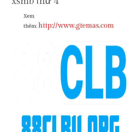
xsmb thứ 4
Xem
http://www.gtemas.com
thêm: