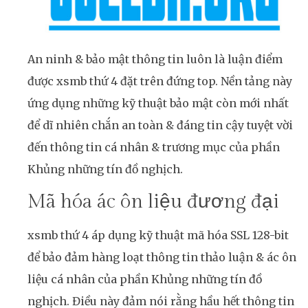
An ninh & bảo mật thông tin luôn là luận điểm
được xsmb thứ 4 đặt trên đứng top. Nền tảng này
ứng dụng những kỹ thuật bảo mật còn mới nhất
để dĩ nhiên chắn an toàn & đáng tin cậy tuyệt vời
đến thông tin cá nhân & trương mục của phần
Khủng những tín đồ nghịch.
Mã hóa ác ôn liệu đương đại
xsmb thứ 4 áp dụng kỹ thuật mã hóa SSL 128-bit
để bảo đảm hàng loạt thông tin thảo luận & ác ôn
liệu cá nhân của phần Khủng những tín đồ
nghịch. Điều này đảm nói rằng hầu hết thông tin