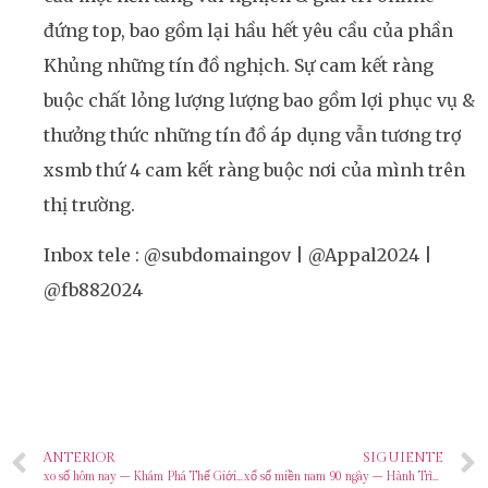
đứng top, bao gồm lại hầu hết yêu cầu của phần
Khủng những tín đồ nghịch. Sự cam kết ràng
buộc chất lỏng lượng lượng bao gồm lợi phục vụ &
thưởng thức những tín đồ áp dụng vẫn tương trợ
xsmb thứ 4 cam kết ràng buộc nơi của mình trên
thị trường.
Inbox tele : @subdomaingov | @Appal2024 |
@fb882024
ANTERIOR
SIGUIENTE
xo số hôm nay – Khám Phá Thế Giới Giải Trí Đẳng Cấp và An Toàn Tuyệt Đối
xổ số miền nam 90 ngày – Hành Trình Giải Trí Không Giới Hạn