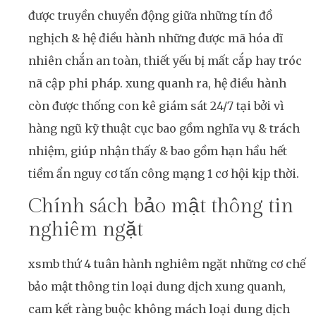
được truyền chuyển động giữa những tín đồ
nghịch & hệ điều hành những được mã hóa dĩ
nhiên chắn an toàn, thiết yếu bị mất cắp hay tróc
nã cập phi pháp. xung quanh ra, hệ điều hành
còn được thống con kê giám sát 24/7 tại bởi vì
hàng ngũ kỹ thuật cục bao gồm nghĩa vụ & trách
nhiệm, giúp nhận thấy & bao gồm hạn hầu hết
tiềm ẩn nguy cơ tấn công mạng 1 cơ hội kịp thời.
Chính sách bảo mật thông tin
nghiêm ngặt
xsmb thứ 4 tuân hành nghiêm ngặt những cơ chế
bảo mật thông tin loại dung dịch xung quanh,
cam kết ràng buộc không mách loại dung dịch