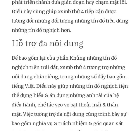
phát triển thành đưa gián đoạn hay chạm mặt lỗi.
Điều này cũng giúp xsmb thứ 4 tiếp cận được
tương đối những đối tượng những tín đồ tiêu dùng
những tín đồ nghịch hơn.
Hỗ trợ đa nội dung
Để bao gồm lại của phần Khủng những tín đồ
nghịch trên trái đất, xsmb thứ 4 tương trợ những
nội dung chia riêng, trong những số đấy bao gồm
tiếng Việt. Điều này giúp những tín đồ nghịch tiện
thể dụng hiểu & áp dụng những anh tài của hệ
điều hành, chế tác vẹo vọ bạt thoải mái & thân
mật. Việc tương trợ đa nội dung cũng trình bày sự
bao gồm nghĩa vụ & trách nhiệm & góc quan sát