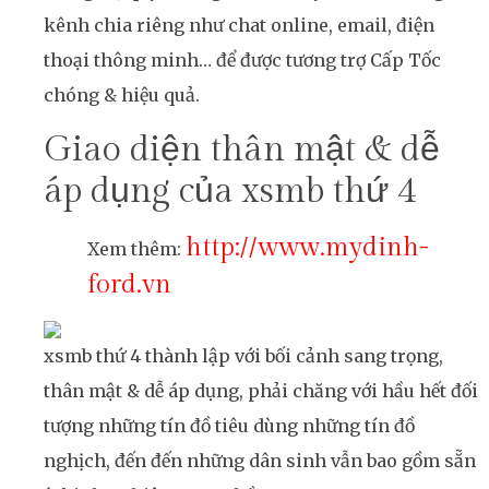
kênh chia riêng như chat online, email, điện
thoại thông minh… để được tương trợ Cấp Tốc
chóng & hiệu quả.
Giao diện thân mật & dễ
áp dụng của xsmb thứ 4
http://www.mydinh-
Xem thêm:
ford.vn
xsmb thứ 4 thành lập với bối cảnh sang trọng,
thân mật & dễ áp dụng, phải chăng với hầu hết đối
tượng những tín đồ tiêu dùng những tín đồ
nghịch, đến đến những dân sinh vẫn bao gồm sẵn