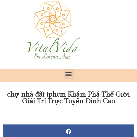
chợ nhà đất tphcm Khám Phá Thế Giới
Giải Trí Trực Tuyến Đỉnh Cao