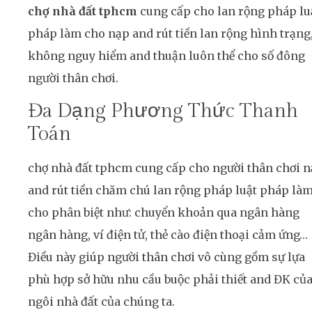
chợ nhà đất tphcm
cung cấp cho lan rộng pháp lu
pháp làm cho nạp and rút tiền lan rộng hình trạng
không nguy hiểm and thuận luôn thể cho số đông
người thân chơi.
Đa Dạng Phương Thức Thanh
Toán
chợ nhà đất tphcm cung cấp cho người thân chơi 
and rút tiền chăm chú lan rộng pháp luật pháp là
cho phân biệt như: chuyển khoản qua ngân hàng
ngân hàng, ví điện tử, thẻ cào điện thoại cảm ứng…
Điều này giúp người thân chơi vô cùng gồm sự lựa
phù hợp sở hữu nhu cầu buộc phải thiết and ĐK củ
ngôi nhà đất của chúng ta.