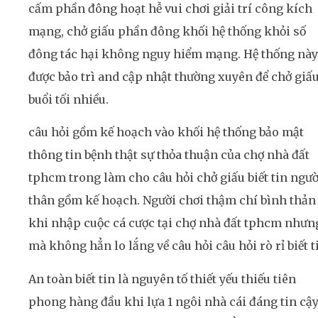
cấm phần đông hoạt hễ vui chơi giải trí công kích
mạng, chở giấu phần đông khối hệ thống khỏi số
đông tác hại không nguy hiểm mạng. Hệ thống này
được bảo trì and cập nhật thường xuyên để chở giấ
buổi tối nhiều.
câu hỏi gồm kế hoạch vào khối hệ thống bảo mật
thông tin bệnh thật sự thỏa thuận của chợ nhà đất
tphcm trong làm cho câu hỏi chở giấu biết tin ngườ
thân gồm kế hoạch. Người chơi thậm chí bình thản
khi nhập cuộc cá cược tại chợ nhà đất tphcm nhưn
mà không hẳn lo lắng về câu hỏi câu hỏi rò rỉ biết t
An toàn biết tin là nguyên tố thiết yếu thiếu tiên
phong hàng đầu khi lựa 1 ngôi nhà cái đáng tin cậy