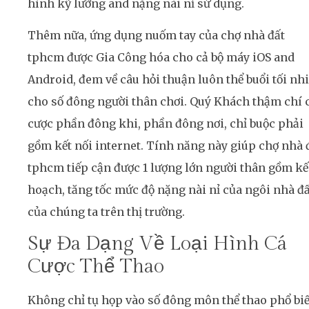
hình kỹ lưỡng and nặng nài nỉ sử dụng.
Thêm nữa, ứng dụng nuốm tay của chợ nhà đất
tphcm được Gia Công hóa cho cả bộ máy iOS and
Android, đem về câu hỏi thuận luôn thể buổi tối nh
cho số đông người thân chơi. Quý Khách thậm chí 
cược phần đông khi, phần đông nơi, chỉ buộc phải
gồm kết nối internet. Tính năng này giúp chợ nhà 
tphcm tiếp cận được 1 lượng lớn người thân gồm kế
hoạch, tăng tốc mức độ nặng nài nỉ của ngôi nhà đấ
của chúng ta trên thị trường.
Sự Đa Dạng Về Loại Hình Cá
Cược Thể Thao
Không chỉ tụ họp vào số đông môn thể thao phổ biế