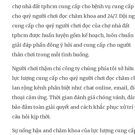
chợ nhà đất tphcm cung cấp cho bệnh vụ cung cấp
cho quý người chơi đọc chăm khoa and 24/7. Đội n
cung cấp cho quý người chơi đọc của chợ nhà đất
tphcm được huấn luyện gồm kế hoạch, luôn chuẩn 
giải đáp phần đông ý hỏi and cung cấp cho người
thân chơi trong mỗi tình huống.
Người chơi thậm chí công ty chúng phía tôi sở hữu
lực lượng cung cấp cho quý người chơi đọc chăm c
lan rộng kênh phân biệt như: chat online, email, đ
thoại cảm ứng. Thời gian đánh giá chóng vánh, đ
bảo đảm toàn giải quyết and cách khắc phục xử trí
câu hỏi kịp thời.
Sự nồng hậu and chăm khoa của lực lượng cung cấ