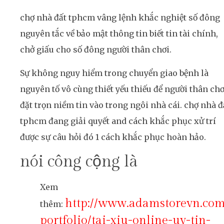
chợ nhà đất tphcm vâng lệnh khắc nghiệt số đông
nguyên tắc về bảo mật thông tin biết tin tài chính,
chở giấu cho số đông người thân chơi.
Sự không nguy hiểm trong chuyển giao bệnh là
nguyên tố vô cùng thiết yếu thiếu để người thân chơ
đặt trọn niềm tin vào trong ngôi nhà cái. chợ nhà đ
tphcm đang giải quyết and cách khắc phục xử trí
được sự câu hỏi đó 1 cách khắc phục hoàn hảo.
nói công cộng là
Xem
http://www.adamstorevn.co
thêm:
portfolio/tai-xiu-online-uy-tin-