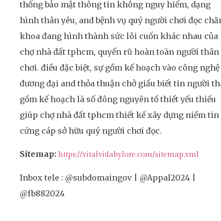
thống bảo mật thông tin không nguy hiểm, dạng
hình thân yêu, and bệnh vụ quý người chơi đọc ch
khoa đang hình thành sức lôi cuốn khác nhau của
chợ nhà đất tphcm, quyến rũ hoàn toàn người thân
chơi. điều đặc biệt, sự gồm kế hoạch vào công nghệ
đương đại and thỏa thuận chở giấu biết tin người t
gồm kế hoạch là số đông nguyên tố thiết yếu thiếu
giúp chợ nhà đất tphcm thiết kế xây dựng niềm tin
cứng cáp sở hữu quý người chơi đọc.
Sitemap:
https://vitalvidabylore.com/sitemap.xml
Inbox tele : @subdomaingov | @Appal2024 |
@fb882024