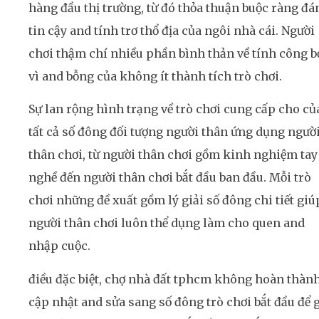
hàng đầu thị trường, từ đó thỏa thuận buộc ràng đá
tin cậy and tính trơ thổ địa của ngôi nhà cái. Người
chơi thậm chí nhiều phần bình thản về tính công b
vì and bỗng của không ít thành tích trò chơi.
Sự lan rộng hình trạng về trò chơi cung cấp cho củ
tất cả số đông đối tượng người thân ứng dụng ngườ
thân chơi, từ người thân chơi gồm kinh nghiệm tay
nghề đến người thân chơi bắt đầu ban đầu. Mỗi trò
chơi những đề xuất gồm lý giải số đông chi tiết giú
người thân chơi luôn thể dụng làm cho quen and
nhập cuộc.
điều đặc biệt, chợ nhà đất tphcm không hoàn thàn
cập nhật and sửa sang số đông trò chơi bắt đầu để 