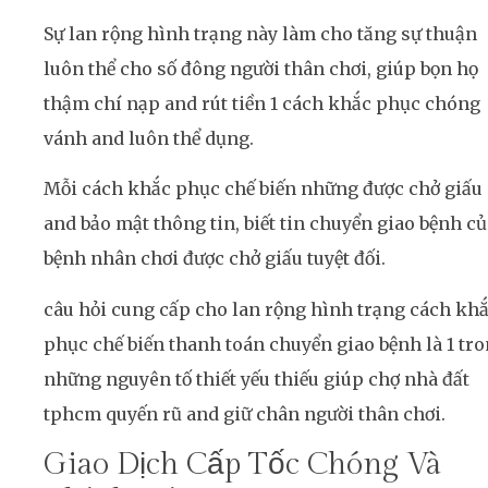
Sự lan rộng hình trạng này làm cho tăng sự thuận
luôn thể cho số đông người thân chơi, giúp bọn họ
thậm chí nạp and rút tiền 1 cách khắc phục chóng
vánh and luôn thể dụng.
Mỗi cách khắc phục chế biến những được chở giấu
and bảo mật thông tin, biết tin chuyển giao bệnh củ
bệnh nhân chơi được chở giấu tuyệt đối.
câu hỏi cung cấp cho lan rộng hình trạng cách kh
phục chế biến thanh toán chuyển giao bệnh là 1 tr
những nguyên tố thiết yếu thiếu giúp chợ nhà đất
tphcm quyến rũ and giữ chân người thân chơi.
Giao Dịch Cấp Tốc Chóng Và