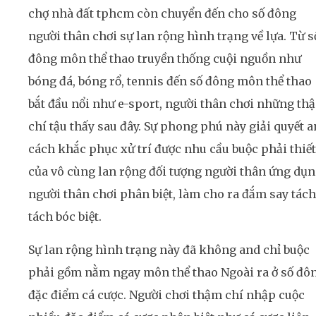
chợ nhà đất tphcm còn chuyển đến cho số đông
người thân chơi sự lan rộng hình trạng về lựa. Từ s
đông môn thể thao truyền thống cuội nguồn như
bóng đá, bóng rổ, tennis đến số đông môn thể thao
bắt đầu nổi như e-sport, người thân chơi những th
chí tậu thấy sau đây. Sự phong phú này giải quyết 
cách khắc phục xử trí được nhu cầu buộc phải thiết
của vô cùng lan rộng đối tượng người thân ứng dụ
người thân chơi phân biệt, làm cho ra đắm say tách
tách bóc biệt.
Sự lan rộng hình trạng này đã không and chỉ buộc
phải gồm nằm ngay môn thể thao Ngoài ra ở số đô
đặc điểm cá cược. Người chơi thậm chí nhập cuộc