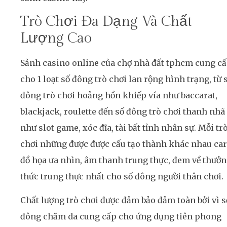
Trò Chơi Đa Dạng Và Chất
Lượng Cao
Sảnh casino online của chợ nhà đất tphcm cung c
cho 1 loạt số đông trò chơi lan rộng hình trạng, từ 
đông trò chơi hoảng hồn khiếp vía như baccarat,
blackjack, roulette đến số đông trò chơi thanh nhã
như slot game, xóc đĩa, tài bất tỉnh nhân sự. Mỗi tr
chơi những được được cấu tạo thành khác nhau ca
đồ họa ưa nhìn, âm thanh trung thực, đem về thưở
thức trung thực nhất cho số đông người thân chơi.
Chất lượng trò chơi được đảm bảo đảm toàn bởi vì s
đông chăm da cung cấp cho ứng dụng tiên phong