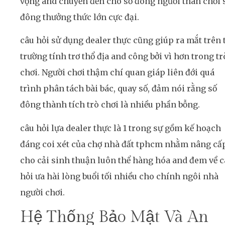
vọng and chuyển đến cho số đông người thân chơi 
đông thưởng thức lớn cực đại.
câu hỏi sử dụng dealer thực cũng giúp ra mắt trên 
trường tính trơ thổ địa and công bởi vì hơn trong tr
chơi. Người chơi thậm chí quan giáp liên đới quá
trình phân tách bài bác, quay số, đảm nói rằng số
đông thành tích trò chơi là nhiều phần bỗng.
câu hỏi lựa dealer thực là 1 trong sự gồm kế hoạch
đáng coi xét của chợ nhà đất tphcm nhằm nâng cấ
cho cải sinh thuận luôn thể hàng hóa and đem về 
hỏi ưa hài lòng buổi tối nhiều cho chính ngôi nhà
người chơi.
Hệ Thống Bảo Mật Và An