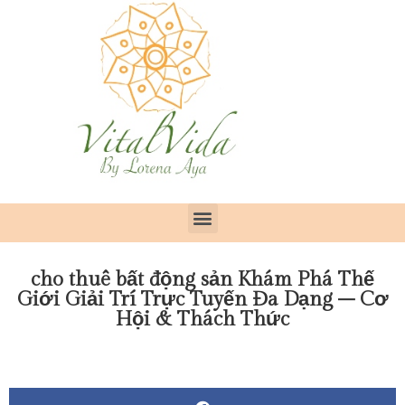
cho thuê bất động sản Khám Phá Thế
Giới Giải Trí Trực Tuyến Đa Dạng – Cơ
Hội & Thách Thức