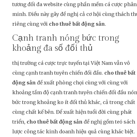
tương đối đa website cùng phần mềm cá cược phân
minh. Điều này gây đề nghị cả cơ hội cùng thách th
riêng cùng với
cho thuê bất động sản
.
Cạnh tranh nóng bức trong
khoảng đa số đối thủ
thị trường cá cược trực tuyến tại Việt Nam vẫn vô
cùng cạnh tranh tuyên chiến đối đầu.
cho thuê bất
động sản
đề xuất phòng chọi cùng với cùng với
khoảng tầm độ cạnh tranh tuyên chiến đối đầu nó
bức trong khoảng ko ít đối thủ khác, cả trong chất
cùng chất kế bên. Để xuất hiện tuổi đời cùng phát
triển,
cho thuê bất động sản
đề nghị gồm teó sách
lược công tác kinh doanh hiệu quả cùng khác biệt.