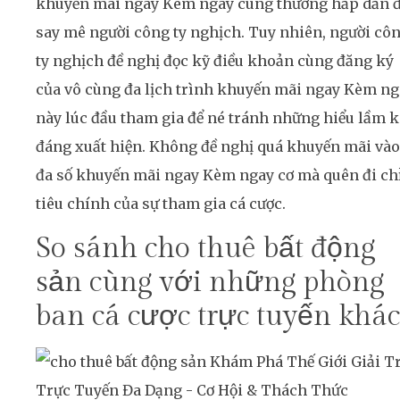
khuyến mãi ngay Kèm ngay cùng thưởng hấp dẫn 
say mê người công ty nghịch. Tuy nhiên, người cô
ty nghịch đề nghị đọc kỹ điều khoản cùng đăng ký
của vô cùng đa lịch trình khuyến mãi ngay Kèm ng
này lúc đầu tham gia để né tránh những hiểu lầm 
đáng xuất hiện. Không đề nghị quá khuyến mãi vào
đa số khuyến mãi ngay Kèm ngay cơ mà quên đi ch
tiêu chính của sự tham gia cá cược.
So sánh cho thuê bất động
sản cùng với những phòng
ban cá cược trực tuyến khác