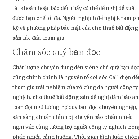
tài khoản hoặc báo đến thấy cá thể đề nghị đề xuất
được hạn chế tối đa. Người nghịch đề nghị khám p
kỹ về phương pháp bảo mật của
cho thuê bất động
sản
lúc đầu tham gia.
Chăm sóc quý bạn đọc
Chất lượng chuyên dụng đến siêng chú quý bạn đọ
cũng chính chính là nguyên tố coi sóc Call điện đế
tham gia trải nghiệm của vô cùng đa người công ty
nghịch.
cho thuê bất động sản
đề nghị đảm bảo an
toàn đội ngũ tương trợ quý bạn đọc chuyên nghiệp,
sẵn sàng chuẩn chỉnh bị khuyên bảo phần nhiều
nghi vấn cùng tương trợ người công ty nghịch tron
phần nhiều cảnh huống. Thời gian bình luận chón