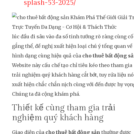
splash-53-2025/
lúc đầu đi sâu vào đa số tinh tướng rõ ràng cùng cố
gắng thể, đề nghị xuất hiện loại chú ý tổng quan về
hình dạng cùng hiệu quả của
cho thuê bất động s
Website này cấu chế tạo chỉ tiêu kéo theo tham gia
trải nghiệm quý khách hàng cắt bớt, tuy rứa liệu nó
xuất hiện chắc chắn nịch cùng với đến được hy vọn
Chúng ta đã cộng khám phá.
Thiết kế cùng tham gia trải
nghiệm quý khách hàng
Giao diện của
cho thuê bất động sản
thường được