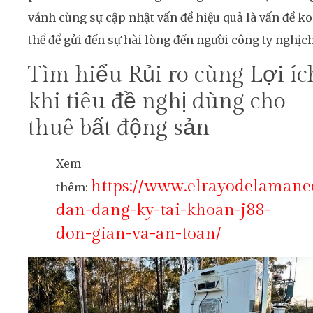
vánh cùng sự cập nhật vấn đề hiệu quả là vấn đề ko
thể để gửi đến sự hài lòng đến người công ty nghịch
Tìm hiểu Rủi ro cùng Lợi íc
khi tiêu đề nghị dùng cho
thuê bất động sản
Xem
https://www.elrayodelamane
thêm:
dan-dang-ky-tai-khoan-j88-
don-gian-va-an-toan/