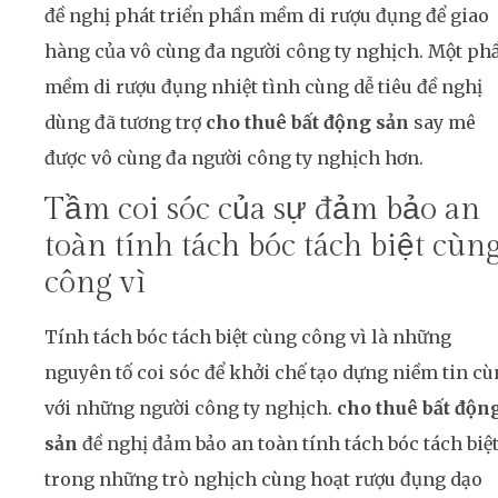
đề nghị phát triển phần mềm di rượu đụng để giao
hàng của vô cùng đa người công ty nghịch. Một ph
mềm di rượu đụng nhiệt tình cùng dễ tiêu đề nghị
dùng đã tương trợ
cho thuê bất động sản
say mê
được vô cùng đa người công ty nghịch hơn.
Tầm coi sóc của sự đảm bảo an
toàn tính tách bóc tách biệt cùn
công vì
Tính tách bóc tách biệt cùng công vì là những
nguyên tố coi sóc để khởi chế tạo dựng niềm tin c
với những người công ty nghịch.
cho thuê bất độn
sản
đề nghị đảm bảo an toàn tính tách bóc tách biệ
trong những trò nghịch cùng hoạt rượu đụng dạo