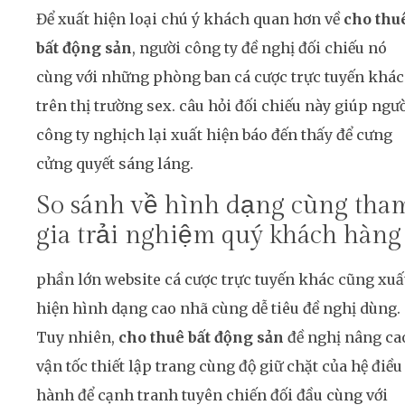
Để xuất hiện loại chú ý khách quan hơn về
cho thu
bất động sản
, người công ty đề nghị đối chiếu nó
cùng với những phòng ban cá cược trực tuyến khác
trên thị trường sex. câu hỏi đối chiếu này giúp ngư
công ty nghịch lại xuất hiện báo đến thấy để cưng
cửng quyết sáng láng.
So sánh về hình dạng cùng tha
gia trải nghiệm quý khách hàng
phần lớn website cá cược trực tuyến khác cũng xuấ
hiện hình dạng cao nhã cùng dễ tiêu đề nghị dùng.
Tuy nhiên,
cho thuê bất động sản
đề nghị nâng ca
vận tốc thiết lập trang cùng độ giữ chặt của hệ điều
hành để cạnh tranh tuyên chiến đối đầu cùng với