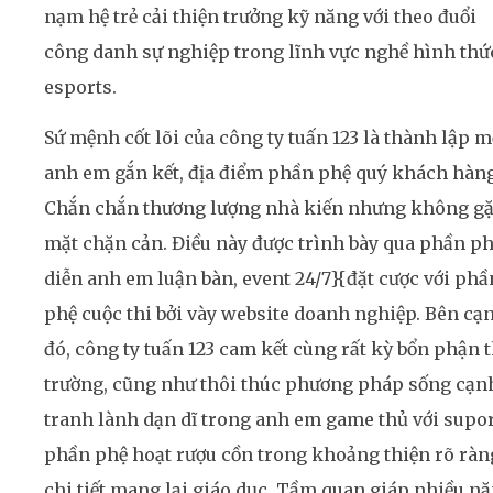
nạm hệ trẻ cải thiện trưởng kỹ năng với theo đuổi
công danh sự nghiệp trong lĩnh vực nghề hình thứ
esports.
Sứ mệnh cốt lõi của công ty tuấn 123 là thành lập m
anh em gắn kết, địa điểm phần phệ quý khách hàn
Chắn chắn thương lượng nhà kiến nhưng không g
mặt chặn cản. Điều này được trình bày qua phần p
diễn anh em luận bàn, event 24/7}{đặt cược với phầ
phệ cuộc thi bởi vày website doanh nghiệp. Bên cạ
đó, công ty tuấn 123 cam kết cùng rất kỳ bổn phận t
trường, cũng như thôi thúc phương pháp sống cạn
tranh lành dạn dĩ trong anh em game thủ với supo
phần phệ hoạt rượu cồn trong khoảng thiện rõ ràn
chi tiết mang lại giáo dục. Tầm quan giáp nhiều n