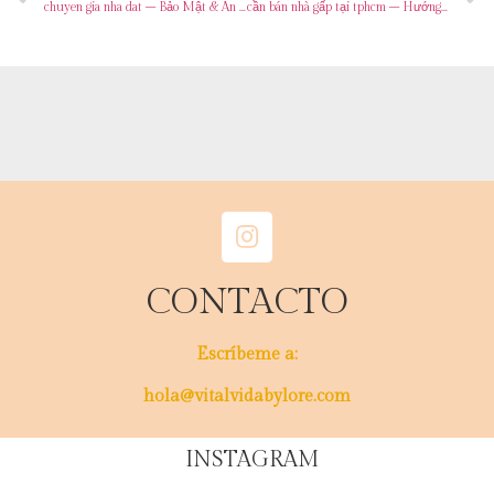
chuyen gia nha dat – Bảo Mật & An Toàn Nhất!
cần bán nhà gấp tại tphcm – Hướng dẫn chi tiết
CONTACTO
Escríbeme a:
hola@vitalvidabylore.com
INSTAGRAM