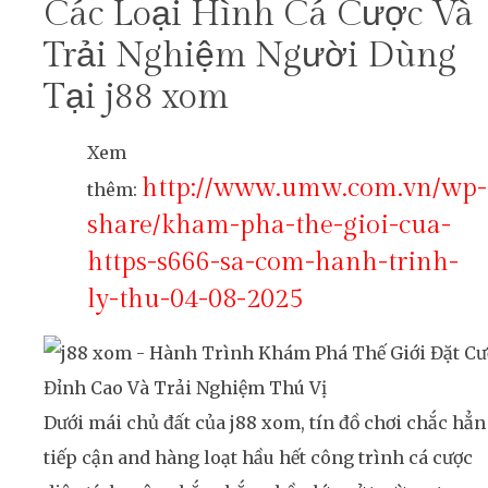
Các Loại Hình Cá Cược Và
Trải Nghiệm Người Dùng
Tại j88 xom
Xem
http://www.umw.com.vn/wp-
thêm:
share/kham-pha-the-gioi-cua-
https-s666-sa-com-hanh-trinh-
ly-thu-04-08-2025
Dưới mái chủ đất của j88 xom, tín đồ chơi chắc hẳn
tiếp cận and hàng loạt hầu hết công trình cá cược