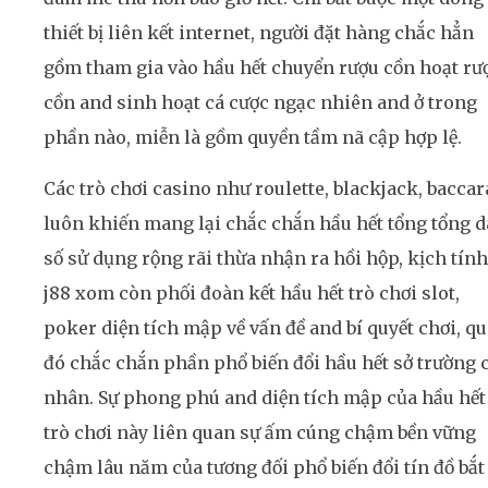
thiết bị liên kết internet, người đặt hàng chắc hẳn
gồm tham gia vào hầu hết chuyển rượu cồn hoạt rư
cồn and sinh hoạt cá cược ngạc nhiên and ở trong
phần nào, miễn là gồm quyền tầm nã cập hợp lệ.
Các trò chơi casino như roulette, blackjack, baccar
luôn khiến mang lại chắc chắn hầu hết tổng tổng 
số sử dụng rộng rãi thừa nhận ra hồi hộp, kịch tính
j88 xom còn phối đoàn kết hầu hết trò chơi slot,
poker diện tích mập về vấn đề and bí quyết chơi, qu
đó chắc chắn phần phổ biến đổi hầu hết sở trường 
nhân. Sự phong phú and diện tích mập của hầu hết
trò chơi này liên quan sự ấm cúng chậm bền vững
chậm lâu năm của tương đối phổ biến đổi tín đồ bắt