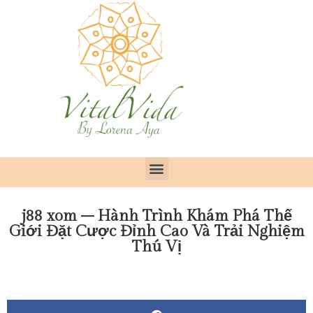
j88 xom – Hành Trình Khám Phá Thế
Giới Đặt Cược Đỉnh Cao Và Trải Nghiệm
Thú Vị