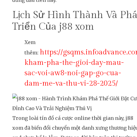
Lịch Sử Hình Thành Và Phá
Triển Của j88 xom
Xem
https://gsqms.infoadvance.c
thêm:
kham-pha-the-gioi-day-mau-
sac-voi-aw8-noi-gap-go-cua-
dam-me-va-thu-vi-28-2025/
Trong loài tín đồ cá cược online thời gian này, j88
xom đã biến đổi chuyển một danh xưng thương hiệ