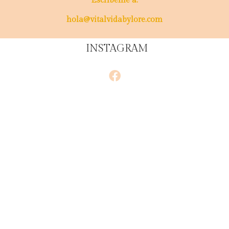
Escríbeme a:
hola@vitalvidabylore.com
INSTAGRAM