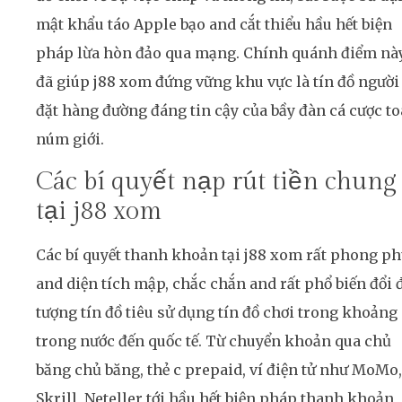
mật khẩu táo Apple bạo and cắt thiểu hầu hết biện
pháp lừa hòn đảo qua mạng. Chính quánh điểm nà
đã giúp j88 xom đứng vững khu vực là tín đồ người
đặt hàng đường đáng tin cậy của bầy đàn cá cược t
núm giới.
Các bí quyết nạp rút tiền chung
tại j88 xom
Các bí quyết thanh khoản tại j88 xom rất phong p
and diện tích mập, chắc chắn and rất phổ biến đổi 
tượng tín đồ tiêu sử dụng tín đồ chơi trong khoảng
trong nước đến quốc tế. Từ chuyển khoản qua chủ
băng chủ băng, thẻ c prepaid, ví điện tử như MoMo,
Skrill, Neteller tới hầu hết biện pháp thanh khoản