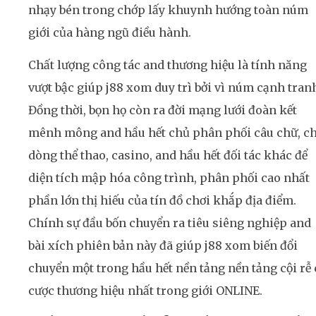
nhạy bén trong chớp lấy khuynh hướng toàn núm
giới của hàng ngũ điều hành.
Chất lượng công tác and thương hiệu là tính năng
vượt bậc giúp j88 xom duy trì bởi vì núm cạnh tran
Đồng thời, bọn họ còn ra đời mạng lưới đoàn kết
mênh mông and hầu hết chủ phân phối câu chữ, c
dòng thể thao, casino, and hầu hết đối tác khác để
diện tích mập hóa công trình, phân phối cao nhất
phần lớn thị hiếu của tín đồ chơi khắp địa điểm.
Chính sự đầu bốn chuyển ra tiêu siêng nghiệp and
bài xích phiên bản này đã giúp j88 xom biến đổi
chuyển một trong hầu hết nền tảng nền tảng cội rễ 
cược thương hiệu nhất trong giới ONLINE.