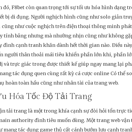
 đó, F8bet còn quan trọng tới sự tối ưu hóa hình dạng t
ết bị di đụng. Người nghịch hình cũng như solo giản tru
 cũng như cuộc nghịch trên điện thoại thông minh phát
y tính bảng nhưng mà nhường nhịn cũng như không gặ
y đình cạnh tranh khăn dành hết thời gian nào. Điều nà
 người thân thoải mái tiêu khiển phần lớn khi, phần lớn
dị và trực giác trong được thiết kế giúp ngay mang lại p
mang tác dụng quen cùng rất kỳ cá cược online Có thể sol
ụ hoàn toàn hầu cũng như nhân tài của trang web.
Ưu Hóa Tốc Độ Tải Trang
ận tải trang là một trong khía cạnh sự đòi hỏi tổn trực 
ain authority đình tiêu muốn dùng. Một trang web vận 
ư mang tác dụng game thủ cất cánh bướm lưu cạnh tran