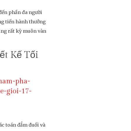
 đến phần đa người
ng tiến hành thưởng
ùng rất kỳ muôn vàn
ết Kế Tối
kham-pha-
e-gioi-17-
ác toán đắm đuối và