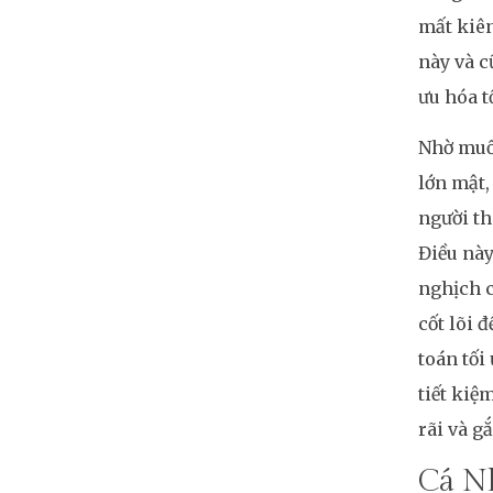
mất kiên
này và c
ưu hóa t
Nhờ muố
lớn mật
người th
Điều này
nghịch c
cốt lõi 
toán tối
tiết ki
rãi và g
Cá N