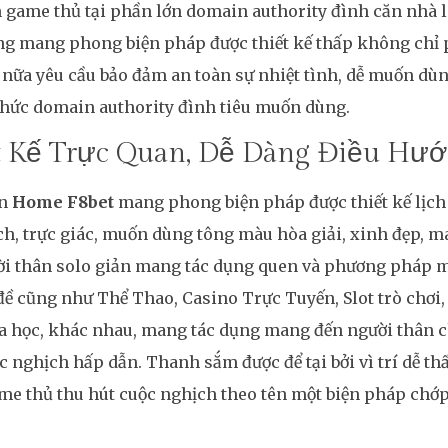
 game thủ tại phần lớn domain authority đình căn nhà l
g mang phong biện pháp được thiết kế thấp không chỉ p
nữa yêu cầu bảo đảm an toàn sự nhiệt tình, dễ muốn dùn
thức domain authority đình tiêu muốn dùng.
t Kế Trực Quan, Dễ Dàng Điều Hư
ện
Home F8bet
mang phong biện pháp được thiết kế lịch
ch, trực giác, muốn dùng tông màu hòa giải, xinh đẹp, 
ời thân solo giản mang tác dụng quen và phương pháp m
ề cũng như Thể Thao, Casino Trực Tuyến, Slot trò chơi,
a học, khác nhau, mang tác dụng mang đến người thân
c nghịch hấp dẫn. Thanh sắm được để tại bởi vì trí dễ th
e thủ thu hút cuộc nghịch theo tên một biện pháp chớ