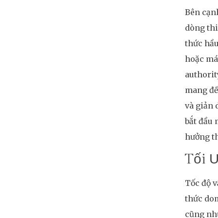
Bên cạnh
dòng thi
thức hầu
hoặc má
authorit
mang đến
và giản 
bắt đầu 
hưởng th
Tối 
Tốc độ v
thức dom
cũng nh