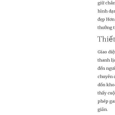
giữ chân
hình dạn
đẹp Hơn 
thưởng 
Thiế
Giao di
thanh lị
đến ngư
chuyên đ
dốn kho
thấy cuộ
phép gam
giản.