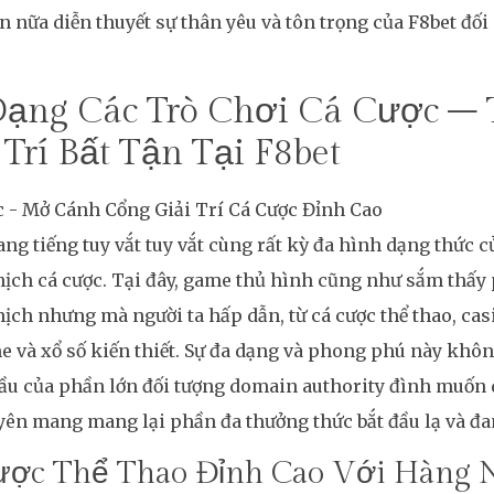
 nữa diễn thuyết sự thân yêu và tôn trọng của F8bet đối
ạng Các Trò Chơi Cá Cược – 
 Trí Bất Tận Tại F8bet
ng tiếng tuy vắt tuy vắt cùng rất kỳ đa hình dạng thức 
ịch cá cược. Tại đây, game thủ hình cũng như sắm thấy
ịch nhưng mà người ta hấp dẫn, từ cá cược thể thao, ca
e và xổ số kiến thiết. Sự đa dạng và phong phú này khô
cầu của phần lớn đối tượng domain authority đình muố
yên mang mang lại phần đa thưởng thức bắt đầu lạ và đ
ược Thể Thao Đỉnh Cao Với Hàng 