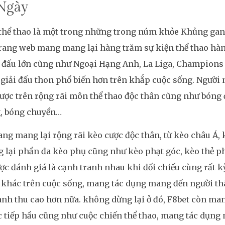
Ngày
thể thao là một trong những trong núm khỏe Khủng gan
rang web mang mang lại hàng trăm sự kiện thể thao hàn
i đấu lớn cũng như Ngoại Hạng Anh, La Liga, Champions
giải đấu thon phổ biến hơn trên khắp cuộc sống. Người
ược trên rộng rãi môn thể thao độc thân cũng như bóng đ
g, bóng chuyền…
ng mang lại rộng rãi kèo cược độc thân, từ kèo châu Á, 
 lại phần đa kèo phụ cũng như kèo phạt góc, kèo thẻ ph
ợc đánh giá là cạnh tranh nhau khi đối chiếu cùng rất 
i khác trên cuộc sống, mang tác dụng mang đến người t
nh thu cao hơn nữa. không dừng lại ở đó, F8bet còn ma
 tiếp hầu cũng như cuộc chiến thể thao, mang tác dụng