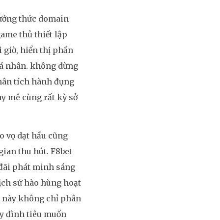
hưởng thức domain
ame thủ thiết lập
 giờ, hiển thị phần
cá nhân. không dừng
phân tích hành đụng
y mê cùng rất kỳ sở
o vọ dạt hầu cũng
gian thu hút. F8bet
 đãi phát minh sáng
ịch sử hào hùng hoạt
a này không chỉ phân
y đình tiêu muốn