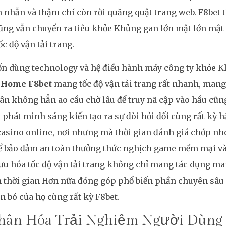
 nhẫn và thậm chí còn rời quăng quật trang web. F8bet 
ũng vẫn chuyển ra tiêu khỏe Khủng gan lớn mật lớn mật v
ốc độ vận tải trang.
n dùng technology và hệ điều hành máy công ty khỏe K
,
Home F8bet
mang tốc độ vận tải trang rất nhanh, man
ân không hẳn ao cầu chờ lâu để truy nã cập vào hầu cũ
 phát minh sáng kiến tạo ra sự đòi hỏi đối cùng rất kỳ 
asino online, nơi nhưng mà thời gian đánh giá chớp nh
để bảo đảm an toàn thưởng thức nghịch game mềm mại v
 ưu hóa tốc độ vận tải trang không chỉ mang tác dụng m
ệm thời gian Hơn nữa đóng góp phổ biến phần chuyên sâ
ắn bó của họ cùng rất kỳ F8bet.
hân Hóa Trải Nghiệm Người Dùng