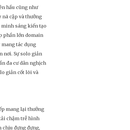
rên hầu cũng như
y nã cập và thưởng
 minh sáng kiến tạo
p phần lớn domain
y mang tác dụng
 nơi. Sự solo giản
hần đa cư dân nghịch
o giản cốt lõi và
tiếp mang lại thưởng
tải chậm trễ hình
h chịu đựng đựng,