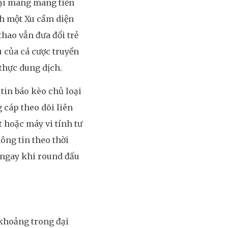
lại mang mang tiến
nh một Xu cầm diện
hao vẫn đưa đổi trẻ
u của cá cược truyền
thực dung dịch.
 tin báo kèo chủ loại
 cáp theo dõi liên
t hoặc máy vi tính tư
ông tin theo thời
 ngay khi round đấu
g khoảng trong đại