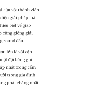
ải cứu vớt thành viên
 diện giải pháp mà
hiểu biết về giao
o cũng giống giải
g round đấu.
ươn lên là với cập
 một đội bóng ghi
 cập nhật trong cầm
gười trong gia đình
oảng phải chăng nhất