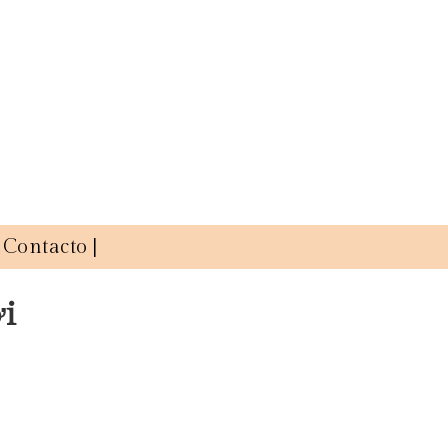
Contacto |
i