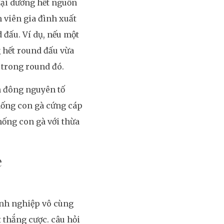
đại dương hết nguồn
h viên gia đình xuất
 đấu. Ví dụ, nếu một
g hết round đấu vừa
 trong round đó.
n đông nguyên tố
thống con gà cứng cáp
hống con gà với thừa
e
anh nghiệp vô cùng
 thắng cược. câu hỏi