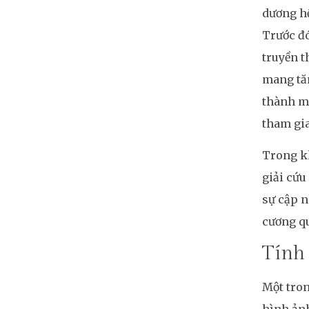
dương hế
Trước đó
truyền t
mang tăn
thành m
tham gia
Trong kh
giải cứu
sự cập n
cương qu
Tính
Một tron