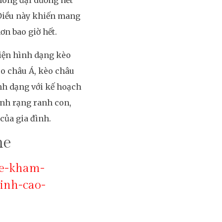
hông đại dương hết
. Điều này khiến mang
ơn bao giờ hết.
diện hình dạng kèo
èo châu Á, kèo châu
ình dạng với kế hoạch
ánh rạng ranh con,
của gia đình.
ne
de-kham-
inh-cao-