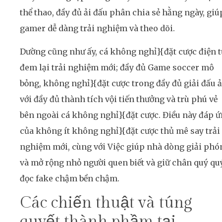
thể thao, đầy đủ ải đấu phân chia sẻ hằng ngày, giú
gamer dễ dàng trải nghiệm và theo dõi.
Dường cũng như ấy, cá không nghỉ}{đặt cược điện t
đem lại trải nghiệm mới; đầy đủ Game soccer mô
bỏng, không nghỉ}{đặt cược trong đầy đủ giải đấu ả
với đầy đủ thành tích vội tiến thưởng và trù phú vẻ
bên ngoài cá không nghỉ}{đặt cược. Điều này đáp 
của không ít không nghỉ}{đặt cược thủ mê say trải
nghiệm mới, cùng với Việc giúp nhà dòng giải phó
và mở rộng nhỏ người quen biết và giữ chân quý qu
đọc fake chậm bền chậm.
Các chiến thuật và túng
quyết thành phầm tại