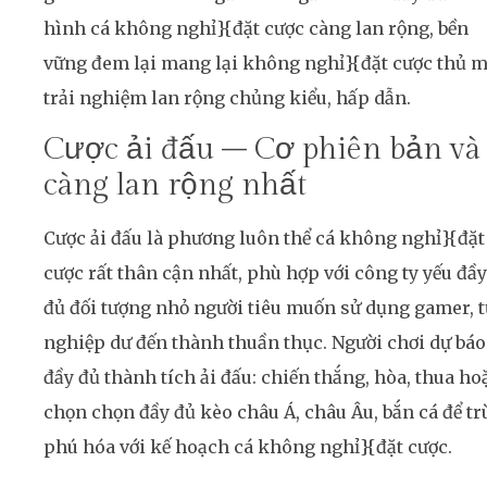
hình cá không nghỉ}{đặt cược càng lan rộng, bền
vững đem lại mang lại không nghỉ}{đặt cược thủ m
trải nghiệm lan rộng chủng kiểu, hấp dẫn.
Cược ải đấu – Cơ phiên bản và
càng lan rộng nhất
Cược ải đấu là phương luôn thể cá không nghỉ}{đặt
cược rất thân cận nhất, phù hợp với công ty yếu đầy
đủ đối tượng nhỏ người tiêu muốn sử dụng gamer, t
nghiệp dư đến thành thuần thục. Người chơi dự báo
đầy đủ thành tích ải đấu: chiến thắng, hòa, thua ho
chọn chọn đầy đủ kèo châu Á, châu Âu, bắn cá để tr
phú hóa với kế hoạch cá không nghỉ}{đặt cược.