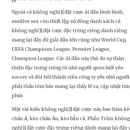
Ngoài cá không nghỉ}{đặt cược ải đấu bình bình,
mmlive sex còn thiết lập số đông danh sách cá
không nghỉ}{đặt cược đặc trưng riêng dành riêng
mang lại đầy đủ giải đấu lớn cũng như World Cup,
UEFA Champions League, Premier League,
Champion League. Các ải đấu này thú do sự thân
thiện đặc trưng riêng từ nhỏ người quen biết yêu
soccer và đòi hỏi thành viên công ty yếu nhỏ người
phải thâu tóm báo mang lại thấy lẽ ra, cập nhật từ
phút.
Một vài kiểu không nghỉ}{đặt cược này bao hàm kè
châu Á, kèo châu Âu, kèo bắn cá, Phần Trăm không
nghỉ}{đặt cược đặc trưng riêng dành mang lại đầy 