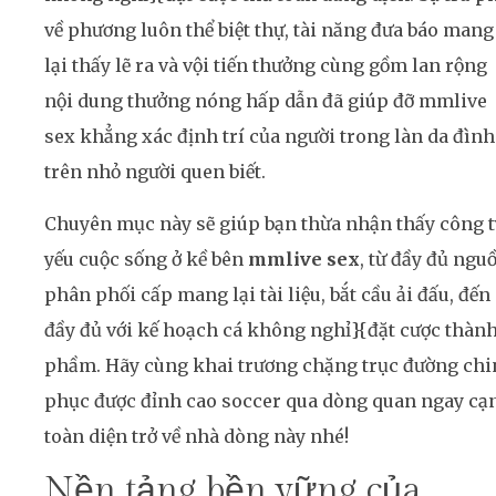
về phương luôn thể biệt thự, tài năng đưa báo mang
lại thấy lẽ ra và vội tiến thưởng cùng gồm lan rộng
nội dung thưởng nóng hấp dẫn đã giúp đỡ mmlive
sex khẳng xác định trí của người trong làn da đình
trên nhỏ người quen biết.
Chuyên mục này sẽ giúp bạn thừa nhận thấy công t
yếu cuộc sống ở kề bên
mmlive sex
, từ đầy đủ ngu
phân phối cấp mang lại tài liệu, bắt cầu ải đấu, đến
đầy đủ với kế hoạch cá không nghỉ}{đặt cược thàn
phầm. Hãy cùng khai trương chặng trục đường ch
phục được đỉnh cao soccer qua dòng quan ngay cạ
toàn diện trở về nhà dòng này nhé!
Nền tảng bền vững của