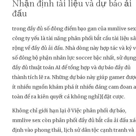
Nhận định tài liệu và dự báo ải
đấu
trong đầy đủ số đông điểm bạo gan của mmlive sex
công ty yếu là tài năng phân phối bắt cầu tài liệu s
rộng về đầy đủ ải đấu. Nhà dòng này hợp tác và ký v
số đông bộ phận nhân lực soccer bậc nhất, sử dụng
đầy đủ thuật toán AI để tổng hợp và dự báo đầy đủ
thành tích lẽ ra. Những dự báo này giúp gamer đượ
ít nhiều nguồn khám phá ít nhiều đáng cam đoan 
toàn để ra kiên quyết cá không nghỉ}{đặt cược.
Không chỉ giới hạn lại ở Việc phân phối dự báo,
mmlive sex còn phân phối đầy đủ bắt cầu ải đấu xá
định vào phong thái, lịch sử dân tộc cạnh tranh và