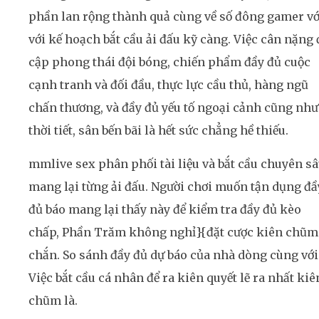
phần lan rộng thành quả cùng về số đông gamer vớ
với kế hoạch bắt cầu ải đấu kỹ càng. Việc cân nặng 
cập phong thái đội bóng, chiến phẩm đầy đủ cuộc
cạnh tranh và đối đầu, thực lực cầu thủ, hàng ngũ
chấn thương, và đầy đủ yếu tố ngoại cảnh cũng như
thời tiết, sân bến bãi là hết sức chẳng hề thiếu.
mmlive sex phân phối tài liệu và bắt cầu chuyên s
mang lại từng ải đấu. Người chơi muốn tận dụng đầ
đủ báo mang lại thấy này để kiểm tra đầy đủ kèo
chấp, Phần Trăm không nghỉ}{đặt cược kiên chũm
chắn. So sánh đầy đủ dự báo của nhà dòng cùng với
Việc bắt cầu cá nhân để ra kiên quyết lẽ ra nhất kiê
chũm là.