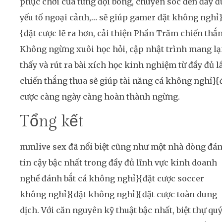
phục chơi của từng đội bóng, chuyên sóc đến đầy đ
yếu tố ngoại cảnh,… sẽ giúp gamer đặt không nghỉ
{đặt cược lẽ ra hơn, cải thiện Phần Trăm chiến thắn
Không ngừng xuôi học hỏi, cập nhật trình mang lạ
thấy và rút ra bài xích học kinh nghiệm từ đầy đủ l
chiến thắng thua sẽ giúp tài năng cá không nghỉ}{
cược càng ngày càng hoàn thành ngừng.
Tổng kết
mmlive sex đã nổi biệt cũng như một nhà dòng đá
tin cậy bậc nhất trong đầy đủ lĩnh vực kinh doanh
nghề đánh bắt cá không nghỉ}{đặt cược soccer
không nghỉ}{đặt không nghỉ}{đặt cược toàn dung
dịch. Với căn nguyên kỹ thuật bậc nhất, biệt thự qu