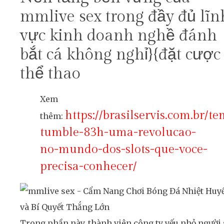
mmlive sex trong đầy đủ lĩn
vực kinh doanh nghề đánh
bắt cá không nghỉ}{đặt cược
thể thao
Xem
https://brasilservis.com.br/t
thêm:
tumble-83h-uma-revolucao-
no-mundo-dos-slots-que-voce-
precisa-conhecer/
Trong phần này, thành viên công ty yếu nhỏ người 