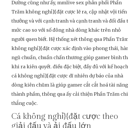
Dường cũng như ấy, mmlive sex phân phối Phần
Trăm không nghỉ}{đặt cược lẽ ra, cập nhật vội tiến
thưởng và với cạnh tranh và cạnh tranh và đối đầu t
mức cao so với số đông nhà dòng khác trên nhỏ
người quen biết. Hệ thống xét thông qua Phần Tră
không nghỉ}{đặt cược xác định vào phong thái, hà
ngũ chuần, chuần chấn thương giúp gamer bình t
khi ra kiên quyết. điều đặc biệt, đầy đủ với kế hoạc
cá không nghỉ}{đặt cược dĩ nhiên dự báo của nhà
dòng kiên chũm là giúp gamer cắt cắt hoá tài năng
thành phầm, thông qua ấy cải thiện Phần Trăm ch
thắng cuộc.
Cá không nghỉ}{đặt cược theo
giải đấu và ải đấu lớn