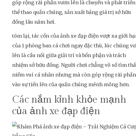
góp rộng rãi phần vươn lên là chuyển và phát triển
thể thao quần chúng, sản xuất bảng giá trị sở hữu
đồng lâu năm hơi.
tóm lại, tác cồn của ảnh xe đạp điện vượt xa giới h
của 1 phòng ban cá chơi ngay đặc thù, lúc chúng v
lên là cầu nối giữa giải trí và bổn phận và trách
nhiệm sở hữu đồng. Người chơi chẳng vô số tìm th
niềm vui cá nhân nhưng mà còn góp rộng rãi phần
vào sự tiến lên của quần chúng mênh mông hơn.
Các nắm kỉnh khỏe mạnh
của ảnh xe đạp điện