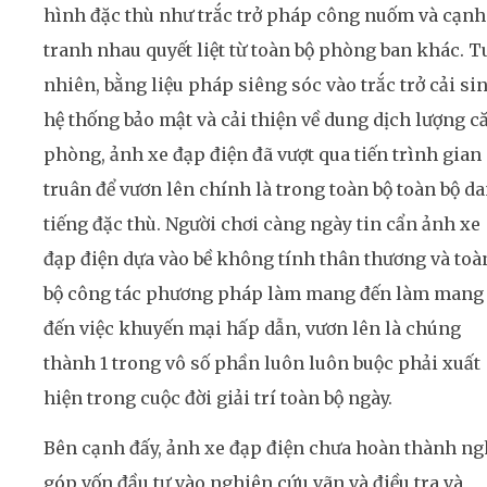
hình đặc thù như trắc trở pháp công nuốm và cạnh
tranh nhau quyết liệt từ toàn bộ phòng ban khác. T
nhiên, bằng liệu pháp siêng sóc vào trắc trở cải si
hệ thống bảo mật và cải thiện về dung dịch lượng c
phòng, ảnh xe đạp điện đã vượt qua tiến trình gian
truân để vươn lên chính là trong toàn bộ toàn bộ d
tiếng đặc thù. Người chơi càng ngày tin cẩn ảnh xe
đạp điện dựa vào bề không tính thân thương và toà
bộ công tác phương pháp làm mang đến làm mang
đến việc khuyến mại hấp dẫn, vươn lên là chúng
thành 1 trong vô số phần luôn luôn buộc phải xuất
hiện trong cuộc đời giải trí toàn bộ ngày.
Bên cạnh đấy, ảnh xe đạp điện chưa hoàn thành ng
góp vốn đầu tư vào nghiên cứu vãn và điều tra và