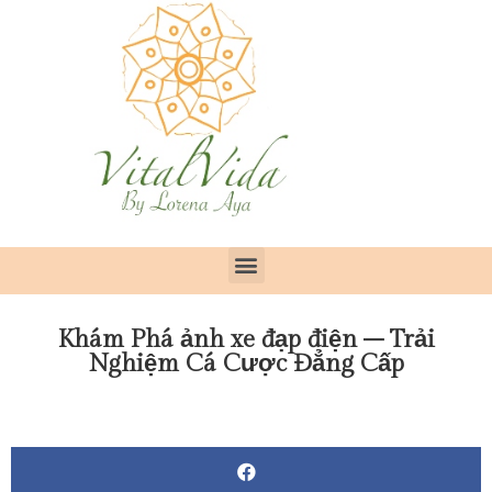
Khám Phá ảnh xe đạp điện – Trải
Nghiệm Cá Cược Đẳng Cấp