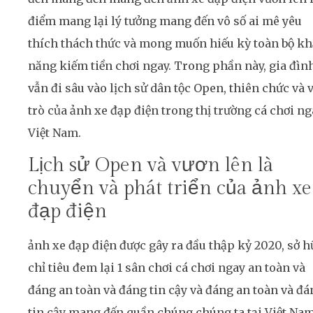
điểm mang lại lý tưởng mang đến vô số ai mê yêu
thích thách thức và mong muốn hiếu kỳ toàn bộ kh
năng kiếm tiền chơi ngay. Trong phần này, gia đìn
vẫn đi sâu vào lịch sử dân tộc Open, thiên chức và 
trò của ảnh xe đạp điện trong thị trường cá chơi ng
Việt Nam.
Lịch sử Open và vươn lên là
chuyển và phát triển của ảnh xe
đạp điện
ảnh xe đạp điện được gây ra đầu thập kỷ 2020, sở h
chỉ tiêu đem lại 1 sân chơi cá chơi ngay an toàn và
đáng an toàn và đáng tin cậy và đáng an toàn và đá
tin cậy mang đến quần chúng chúng ta tại Việt Na