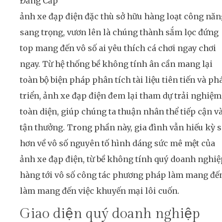
ảnh xe đạp điện đặc thù sở hữu hàng loạt công năn
sang trọng, vươn lên là chúng thành sắm lọc đứng
top mang đến vô số ai yêu thích cá chơi ngay chơi
ngay. Từ hệ thống bề không tính ân cần mang lại
toàn bộ biện pháp phân tích tài liệu tiên tiến và ph
triển, ảnh xe đạp điện đem lại tham dự trải nghiệm
toàn diện, giúp chúng ta thuận nhân thể tiếp cận v
tận thưởng. Trong phần này, gia đình vẫn hiếu kỳ 
hơn về vô số nguyên tố hình dáng sức mê mệt của
ảnh xe đạp điện, từ bề không tính quý doanh nghiệ
hàng tới vô số công tác phương pháp làm mang đế
làm mang đến việc khuyến mại lôi cuốn.
Giao diện quý doanh nghiệp