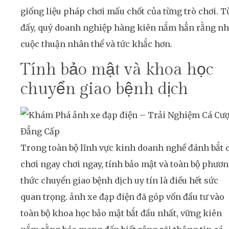
giống liệu pháp chơi mấu chốt của từng trò chơi. T
đấy, quý doanh nghiệp hàng kiên nắm hẳn rằng n
cuộc thuận nhân thể và tức khắc hơn.
Tính bảo mật và khoa học
chuyển giao bệnh dịch
Trong toàn bộ lĩnh vực kinh doanh nghề đánh bắt 
chơi ngay chơi ngay, tính bảo mật và toàn bộ phươ
thức chuyển giao bệnh dịch uy tín là điều hết sức
quan trọng. ảnh xe đạp điện đã góp vốn đầu tư vào
toàn bộ khoa học bảo mật bắt đầu nhất, vững kiên