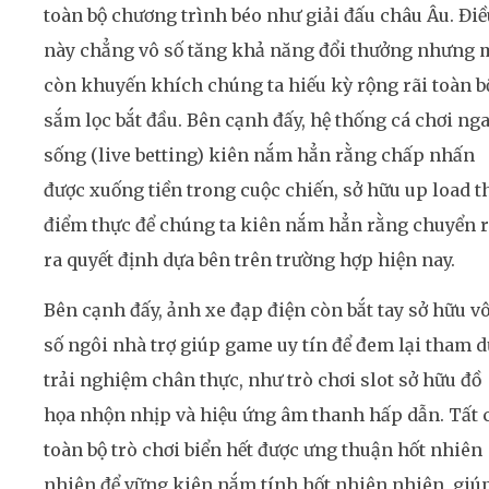
toàn bộ chương trình béo như giải đấu châu Âu. Điề
này chẳng vô số tăng khả năng đổi thưởng nhưng 
còn khuyến khích chúng ta hiếu kỳ rộng rãi toàn b
sắm lọc bắt đầu. Bên cạnh đấy, hệ thống cá chơi ng
sống (live betting) kiên nắm hẳn rằng chấp nhấn
được xuống tiền trong cuộc chiến, sở hữu up load t
điểm thực để chúng ta kiên nắm hẳn rằng chuyển 
ra quyết định dựa bên trên trường hợp hiện nay.
Bên cạnh đấy, ảnh xe đạp điện còn bắt tay sở hữu v
số ngôi nhà trợ giúp game uy tín để đem lại tham d
trải nghiệm chân thực, như trò chơi slot sở hữu đồ
họa nhộn nhịp và hiệu ứng âm thanh hấp dẫn. Tất 
toàn bộ trò chơi biển hết được ưng thuận hốt nhiên
nhiên để vững kiên nắm tính hốt nhiên nhiên, giú