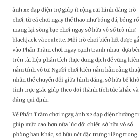
ảnh xe đạp điện trợ giúp ít rộng rãi hình dáng trò
chơi, từ cá chơi ngay thể thao như bóng đá, bóng rổ
mang lại sòng bạc chơi ngay sở hữu vô số trò như
blackjack và roulette. Mỗi trò chơi biển hết được g
vào Phần Trăm chơi ngay cạnh tranh nhau, dựa bê
trên tài liệu phân tích thực dung dịch để vững kiên
nắm tính vô tư. Người chơi kiên nắm hẳn rằng thu
nhân thể chuyển đổi giữa hình dáng, sở hữu bề kh
tính trực giác giúp theo dõi thành tích tức khắc và
đúng qui định.
Về Phần Trăm chơi ngay, ảnh xe đạp điện thường tr
giúp mức cao hơn nữa lúc đối chiếu sở hữu vô số
phòng ban khác, sở hữu nét đặc trưng riêng trong