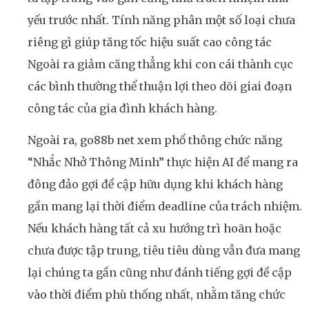
yếu trước nhất. Tính năng phân một số loại chưa
riêng gì giúp tăng tốc hiệu suất cao công tác
Ngoài ra giảm căng thẳng khi con cái thành cục
các bình thường thể thuận lợi theo dõi giai đoạn
công tác của gia đình khách hàng.
Ngoài ra, go88b net xem phổ thông chức năng
“Nhắc Nhở Thông Minh” thực hiện AI để mang ra
đông đảo gợi đề cập hữu dụng khi khách hàng
gần mang lại thời điểm deadline của trách nhiệm.
Nếu khách hàng tất cả xu hướng trì hoãn hoặc
chưa được tập trung, tiêu tiêu dùng vẫn đưa mang
lại chúng ta gần cũng như đánh tiếng gợi đề cập
vào thời điểm phù thống nhất, nhằm tăng chức