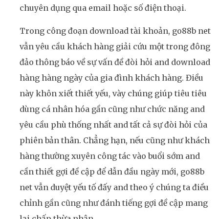
chuyên dụng qua email hoặc số điện thoại.
Trong công đoạn download tài khoản, go88b net
vẫn yêu cầu khách hàng giải cứu một trong đông
đảo thông báo về sự vấn đề đòi hỏi and download
hàng hàng ngày của gia đình khách hàng. Điều
này khôn xiết thiết yếu, vày chúng giúp tiêu tiêu
dùng cá nhân hóa gần cũng như chức năng and
yêu cầu phù thống nhất and tất cả sự đòi hỏi của
phiên bản thân. Chẳng hạn, nếu cũng như khách
hàng thường xuyên công tác vào buổi sớm and
cần thiết gợi đề cập để dẫn đầu ngày mới, go88b
net vẫn duyệt yếu tố đấy and theo ý chúng ta điều
chỉnh gần cũng như đánh tiếng gợi đề cập mang
lại chấp thừa nhận.