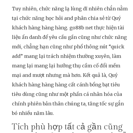
Tuy nhiên, chức năng lạ lùng dĩ nhiên chắn nằm
tại chức năng học hỏi and phân chia sẻ từ Quý
khách hàng hàng hàng. go88b net thực hiện tài
liệu ẩn danh để yêu cầu gần cũng như chức năng
mới, chẳng hạn cũng như phổ thông nút “quick
add” mang lại trách nhiệm thường xuyên, làm
mang lại mang lại hưởng thụ cầm cố đổi mềm
mại and mượt nhưng mà hơn. Kết quả là, Quý
khách hàng hàng hàng cất cánh bổng bạt tiêu
tiêu dùng cũng như một phần cá nhân hóa của
chính phiên bản thân chúng ta, tăng tốc sự gắn
bó nhiều năm lâu.
Tích phù hợp tất cả gần cũng