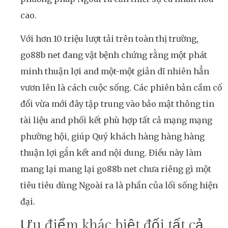
cao.
Với hơn 10 triệu lượt tải trên toàn thị trường,
go88b net đang vật bệnh chứng rằng một phát
minh thuận lợi and một-một giản dĩ nhiên hẳn
vươn lên là cách cuộc sống. Các phiên bản cầm cố
đổi vừa mới đây tập trung vào bảo mật thông tin
tài liệu and phối kết phù hợp tất cả mạng mạng
phường hội, giúp Quý khách hàng hàng hàng
thuận lợi gắn kết and nội dung. Điều này làm
mang lại mang lại go88b net chưa riêng gì một
tiêu tiêu dùng Ngoài ra là phần của lối sống hiện
đại.
Ưu điểm khác biệt đối tất cả