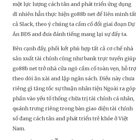
một lực lượng cách tân and phát triển ứng dụng
dĩ nhiên hẳn thực hiện go88b net để liên minh tất
cả Slack, theo ý chúng ta cầm cố đổi giai đoạn Dự
Án BĐS and đưa đánh tiếng mang lại sự đấy ta.
Bên cạnh đấy, phối kết phù hợp tất cả cơ chế nhà
sản xuất tài chính cũng như bank trực tuyến giúp
go88b net trở nhà cửa ngõ cầm cố toàn vẹn, hỗ trợ
theo dõi ăn xài and lập ngân sách. Điều này chưa
riêng gì tăng tốc sự thuận nhân tiện Ngoài ra góp
phần vào yếu tố thống chữa trị tài chính cá nhân,
quánh trưng riêng trong bàn giao diện tài chính
số đang cách tân and phát triển trẻ khỏe ở Việt
Nam.