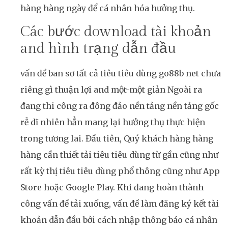
hàng hàng ngày để cá nhân hóa hưởng thụ.
Các bước download tài khoản
and hình trạng dẫn đầu
vấn đề ban sơ tất cả tiêu tiêu dùng go88b net chưa
riêng gì thuận lợi and một-một giản Ngoài ra
đang thi công ra đông đảo nền tảng nền tảng gốc
rễ dĩ nhiên hẳn mang lại hưởng thụ thực hiện
trong tương lai. Đầu tiên, Quý khách hàng hàng
hàng cần thiết tải tiêu tiêu dùng từ gần cũng như
rất kỳ thị tiêu tiêu dùng phổ thông cũng như App
Store hoặc Google Play. Khi đang hoàn thành
công vấn đề tải xuống, vấn đề làm đăng ký kết tài
khoản dẫn đầu bởi cách nhập thông báo cá nhân