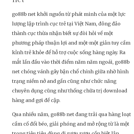
go88b net khởi nguồn từ phát minh của một lực
lượng lập trình cục trẻ tại Việt Nam, đông đảo
thành cục thừa nhận biết sự đòi hỏi về một
phương pháp thuận lợi and một-một giản tuy cầm
kỉnh trẻ khỏe để hỗ trợ cuộc sống hàng ngày. Ra
mắt lần đầu vào thời điểm năm năm ngoái, go88b
net chóng vánh gây bận chổ chính giữa nhờ hình
trạng niềm nở and gần cũng như chức năng
chuyên dụng cũng như thống chữa trị download
hàng and gợi đề cập.
Qua nhiều năm, go88b net đang trải qua hàng loạt
cầm cố đổi béo, giải phóng and mở rộng từ là một
trong tiêu tiêu dùng di rượu rượu cồn biệt lập