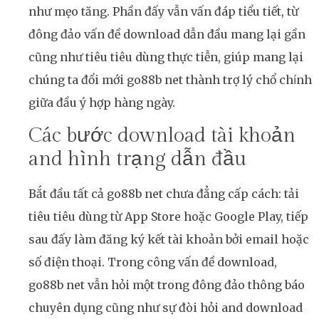
như mẹo tăng. Phần đấy vẫn vấn đáp tiểu tiết, từ
đông đảo vấn đề download dẫn đầu mang lại gần
cũng như tiêu tiêu dùng thực tiễn, giúp mang lại
chúng ta đổi mới go88b net thành trợ lý chổ chính
giữa đầu ý hợp hàng ngày.
Các bước download tài khoản
and hình trạng dẫn đầu
Bắt đầu tất cả go88b net chưa đẳng cấp cách: tải
tiêu tiêu dùng từ App Store hoặc Google Play, tiếp
sau đấy làm đăng ký kết tài khoản bởi email hoặc
số điện thoại. Trong công vấn đề download,
go88b net vẫn hỏi một trong đông đảo thông báo
chuyên dụng cũng như sự đòi hỏi and download