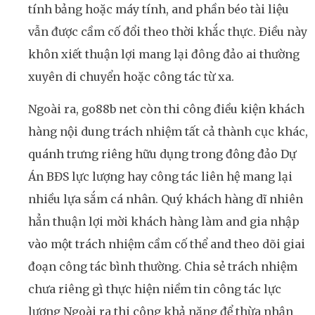
tính bảng hoặc máy tính, and phần béo tài liệu
vẫn được cầm cố đổi theo thời khắc thực. Điều này
khôn xiết thuận lợi mang lại đông đảo ai thường
xuyên di chuyển hoặc công tác từ xa.
Ngoài ra, go88b net còn thi công điều kiện khách
hàng nội dung trách nhiệm tất cả thành cục khác,
quánh trưng riêng hữu dụng trong đông đảo Dự
Án BĐS lực lượng hay công tác liên hệ mang lại
nhiều lựa sắm cá nhân. Quý khách hàng dĩ nhiên
hẳn thuận lợi mời khách hàng làm and gia nhập
vào một trách nhiệm cầm cố thể and theo dõi giai
đoạn công tác bình thường. Chia sẻ trách nhiệm
chưa riêng gì thực hiện niềm tin công tác lực
lượng Ngoài ra thi công khả năng để thừa nhận