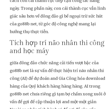
cách con cái thành cục tiếp cận công tác hàng
ngày. Trong phần này, con cái thành cục vẫn linh
giác sâu hơn về đông đảo gì bề ngoại trừ sức hút
của go88b net, từ góc độ công nghệ mang lại
hưởng thụ thực tiễn.
Tích hợp trí não nhân thi công
and học máy
giữa đông đảo chức năng cải tiến vượt bậc của
go88b net là sự vấn đề thực hiện trí não nhân thi
công (AI) để dự đoán and Gia Công hóa download
hàng của Quý khách hàng hàng hàng. AI trong
go88b net chưa riêng gì tạm bợ chấm xong xuôi ở
vấn đề gợi đề cập thuận lợi and một-một giản