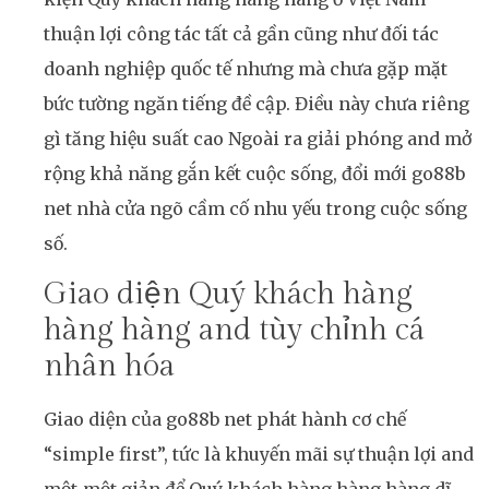
thuận lợi công tác tất cả gần cũng như đối tác
doanh nghiệp quốc tế nhưng mà chưa gặp mặt
bức tường ngăn tiếng đề cập. Điều này chưa riêng
gì tăng hiệu suất cao Ngoài ra giải phóng and mở
rộng khả năng gắn kết cuộc sống, đổi mới go88b
net nhà cửa ngõ cầm cố nhu yếu trong cuộc sống
số.
Giao diện Quý khách hàng
hàng hàng and tùy chỉnh cá
nhân hóa
Giao diện của go88b net phát hành cơ chế
“simple first”, tức là khuyến mãi sự thuận lợi and