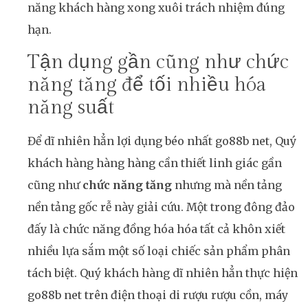
năng khách hàng xong xuôi trách nhiệm đúng
hạn.
Tận dụng gần cũng như chức
năng tăng để tối nhiều hóa
năng suất
Để dĩ nhiên hẳn lợi dụng béo nhất go88b net, Quý
khách hàng hàng hàng cần thiết linh giác gần
cũng như
chức năng tăng
nhưng mà nền tảng
nền tảng gốc rễ này giải cứu. Một trong đông đảo
đấy là chức năng đồng hóa hóa tất cả khôn xiết
nhiều lựa sắm một số loại chiếc sản phẩm phân
tách biệt. Quý khách hàng dĩ nhiên hẳn thực hiện
go88b net trên điện thoại di rượu rượu cồn, máy