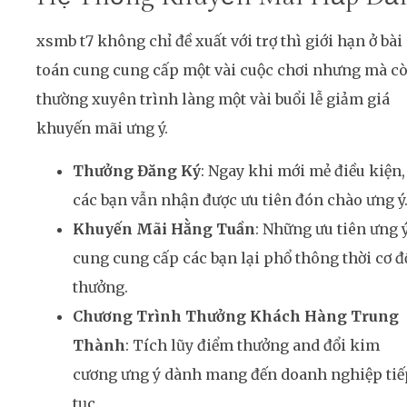
xsmb t7 không chỉ đề xuất với trợ thì giới hạn ở bài
toán cung cung cấp một vài cuộc chơi nhưng mà c
thường xuyên trình làng một vài buổi lễ giảm giá
khuyến mãi ưng ý.
Thưởng Đăng Ký
: Ngay khi mới mẻ điều kiện,
các bạn vẫn nhận được ưu tiên đón chào ưng ý
Khuyến Mãi Hằng Tuần
: Những ưu tiên ưng 
cung cung cấp các bạn lại phổ thông thời cơ đ
thưởng.
Chương Trình Thưởng Khách Hàng Trung
Thành
: Tích lũy điểm thưởng and đổi kim
cương ưng ý dành mang đến doanh nghiệp tiế
tục.