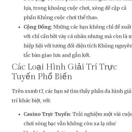
lựa, trong khoảng cuộc chơi, xèng đề cập cả
phần Khủng cuộc chơi thể thao.
Cộng Đồng
: Những các bạn không chỉ đề xuất
với chỉ cần bởi vày cá nhân nhưng mà còn là 
hiệp hội với tương đối diện tích Khủng nguyê
tắc bàn giao lưu and gắn kết.
Các Loại Hình Giải Trí Trực
Tuyến Phổ Biến
Trên xsmb t7, các bạn sẽ tìm thấy phần đa hình giả
trí khác biệt, với:
Casino Trực Tuyến
: Trải nghiệm một vài cuộ
chơi sòng bạc vẫn không còn xa lạ như