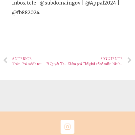
Inbox tele : @subdomaingov | @Appal2024 |
@fb882024
ANTERIOR
SIGUIENTE
Khám Phá go88b net – Bí Quyết Thành Công Trực Tuyến
Khám phá Thế giới xổ số miền bắc hôm nay minh ngọc Ứng dụng tiện ích số 1 Việt Nam – Giúp bạn tiết kiệm thời gian và tiền bạc