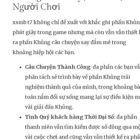
Người Chơi
xsmb t7 không chỉ đề xuất với khắc ghi phần Khủ
phút giây trong game nhưng mà còn vẫn vẫn thiết 
ra phần Khủng câu chuyện say đắm mê trong
khoảng hiệp hội các bạn.
Câu Chuyện Thành Công
: đa phần các bạn v
phân tách sẻ trình bày về phần Khủng trải
nghiệm thành quả của mình, trong khoảng bà
toán nắm đổi sự sống mang lại sự điều kiện m
vài giải đấu Khủng.
Tình Quý khách hàng Thời Đại Số
: đa phần
thanh niên vẫn tìm kiếm được số đông qua mộ
vài cuộc chơi and cũng vẫn vẫn thiết kế ra ph