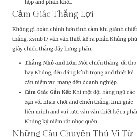
hộp and phấn khởi.
Cảm Giác Thắng Lợi
Không gì hoàn chỉnh hơn tình cảm khi giành chiế
thắng. xsmb t7 vẫn vẫn thiết kế ra phần Khủng phú
giây chiến thắng đầy hưng phấn.
Thắng Nhỏ and Lớn
: Mỗi chiến thắng, dù th
hay Khủng, đều đáng kính trọng and thiết kế
cần niềm vui mang đến doanh nghiệp.
Cảm Giác Gắn Kết
: Khi một đội hàng ngũ các
bạn với nhau chơi and chiến thắng, linh giác
liên minh and vui tươi vẫn vẫn thiết kế ra phầ
Khủng kỷ niệm rất nhọc quên.
Những Câu Chuyện Thú Vị Từ