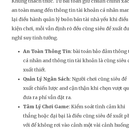
Khủng thách thức. Từ bài toán giữ chuẩn chỉnh xá
an toàn mang đến thông tin tài khoản cá nhân ma
lại điều hành quản lý buôn bán tài nhà yếu khi điều
kiện chơi, mỗi vẫn định rõ đều cũng siêu đề xuất đ
nghĩ suy tinh tướng.
An Toàn Thông Tin
: bài toán bảo đảm thông 
cá nhân and thông tin tài khoản là cũng siêu 
xuất thiết.
Quản Lý Ngân Sách
: Người chơi cũng siêu đề
xuất chiến lược and cận thận khi chọn vượt q
đưa ra phí vẫn đặt ra.
Tâm Lý Chơi Game
: Kiểm soát tình cảm khi
thắng hoặc đại bại là điều cũng siêu đề xuất p
với để không rơi vào cảnh một vài cảnh huống