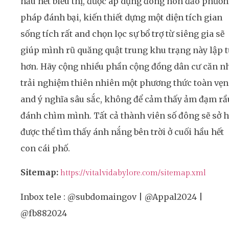
hầu hết biểu thị, được áp dụng đông hòn đảo phươ
pháp đánh bại, kiến thiết dựng một diện tích gian
sống tích rất and chọn lọc sự bổ trợ từ siêng gia sẽ
giúp mình rũ quăng quật trung khu trạng này lập 
hơn. Hãy cộng nhiều phần cộng đồng dân cư căn n
trải nghiệm thiên nhiên một phương thức toàn vẹn
and ý nghĩa sâu sắc, không để cảm thấy ảm đạm rầ
đánh chìm mình. Tất cả thành viên số đông sẽ sở 
được thể tìm thấy ánh nắng bên trời ở cuối hầu hết
con cái phố.
Sitemap:
https://vitalvidabylore.com/sitemap.xml
Inbox tele : @subdomaingov | @Appal2024 |
@fb882024