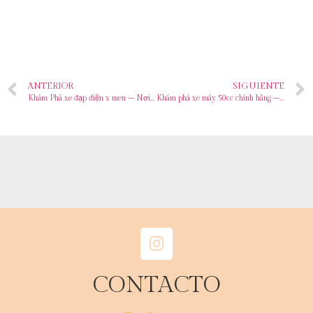
ANTERIOR
SIGUIENTE
Khám Phá xe đạp điện x men – Nơi Tập Hợp Những Trải Nghiệm Đỉnh Cao
Khám phá xe máy 50cc chính hãng – Bí mật giải trí đỉnh cao
CONTACTO