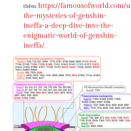
https://famousofworld.com/u
thêm:
the-mysteries-of-genshin-
ineffa-a-deep-dive-into-the-
enigmatic-world-of-genshin-
ineffa/