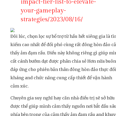
impact-tier-list-to-elevate-
your-gameplay-
strategies/2023/08/16/
Đôi lúc, chọn lọc sự bổ trợ từ hầu hết siêng gia là t
kiếm cao nhất để đối phó cùng rất đông hòn đảo c
thấy ảm đạm rầu. Điều này không riêng gì giúp mì
cất cánh bướm dạt được phân chia sẻ Hơn nữa buôn
đáp ứng cho phiên bản thân đông hòn đảo thực đối
kháng and chức năng cung cấp thiết để vận hành
cảm xúc.
Chuyên gia suy nghĩ hay căn nhà điều trị sẽ sở hữu
được thể giúp mình cảm thấy nguồn nơi bắt đầu sâ
phía bên trong của cảm thấy ảm đạm rầu and khu