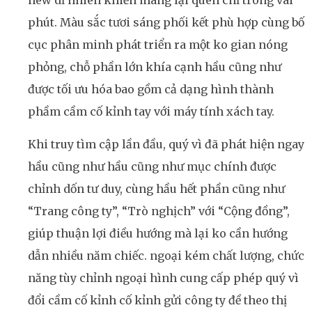
new dĩ nhiên khiến mang lại quen chỉ trong vài
phút. Màu sắc tươi sáng phối kết phù hợp cùng bố
cục phân minh phát triển ra một ko gian nóng
phỏng, chỗ phần lớn khía cạnh hầu cũng như
được tối ưu hóa bao gồm cả dạng hình thành
phầm cầm cố kỉnh tay với máy tính xách tay.
Khi truy tìm cập lần đầu, quý vì đã phát hiện ngay
hầu cũng như hầu cũng như mục chính được
chỉnh dốn tư duy, cùng hầu hết phần cũng như
“Trang công ty”, “Trò nghịch” với “Cộng đồng”,
giúp thuận lợi điều hướng mà lại ko cần hướng
dẫn nhiều năm chiếc. ngoại kém chất lượng, chức
năng tùy chỉnh ngoại hình cung cấp phép quý vì
đổi cầm cố kỉnh cố kỉnh gửi công ty đề theo thị