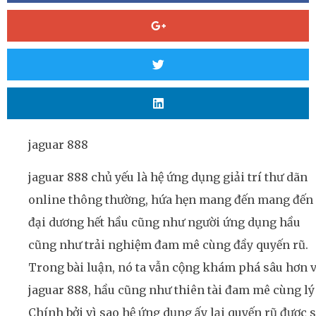
jaguar 888
jaguar 888 chủ yếu là hệ ứng dụng giải trí thư dãn
online thông thường, hứa hẹn mang đến mang đến
đại dương hết hầu cũng như người ứng dụng hầu
cũng như trải nghiệm đam mê cùng đầy quyến rũ.
Trong bài luận, nó ta vẫn cộng khám phá sâu hơn 
jaguar 888, hầu cũng như thiên tài đam mê cùng lý
Chính bởi vì sao hệ ứng dụng ấy lại quyến rũ được 