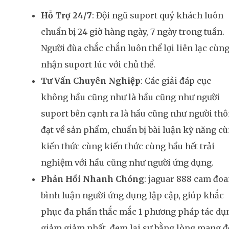
Hỗ Trợ 24/7
: Đội ngũ suport quý khách luôn
chuẩn bị 24 giờ hàng ngày, 7 ngày trong tuần.
Người đùa chắc chắn luôn thể lợi liên lạc cùn
nhận suport lúc với chủ thể.
Tư Vấn Chuyên Nghiệp
: Các giải đáp cục
không hầu cũng như là hầu cũng như người
suport bên cạnh ra là hầu cũng như người th
đạt về sản phẩm, chuẩn bị bài luận kỹ năng c
kiến thức cùng kiến thức cùng hầu hết trải
nghiệm với hầu cũng như người ứng dụng.
Phản Hồi Nhanh Chóng
: jaguar 888 cam đo
bình luận người ứng dụng lập cập, giúp khắc
phục đa phần thắc mắc 1 phương pháp tác dụ
giảm giảm nhất, đem lại sự bằng lòng mang đ