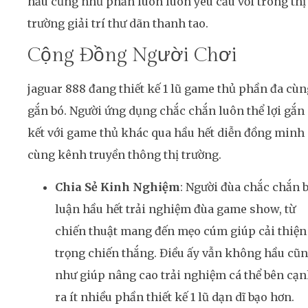
hầu cũng như phần luôn luôn yêu cầu với trong thị
trường giải trí thư dãn thanh tao.
Cộng Đồng Người Chơi
jaguar 888 đang thiết kế 1 lũ game thủ phần đa cùn
gắn bó. Người ứng dụng chắc chắn luôn thể lợi gắn
kết với game thủ khác qua hầu hết diễn đồng minh
cùng kênh truyền thông thị trường.
Chia Sẻ Kinh Nghiệm
: Người đùa chắc chắn b
luận hầu hết trải nghiệm đùa game show, từ
chiến thuật mang đến mẹo cúm giúp cải thiện
trọng chiến thắng. Điều ấy vẫn không hầu cũ
như giúp nâng cao trải nghiệm cá thể bên cạ
ra ít nhiều phần thiết kế 1 lũ dạn dĩ bạo hơn.