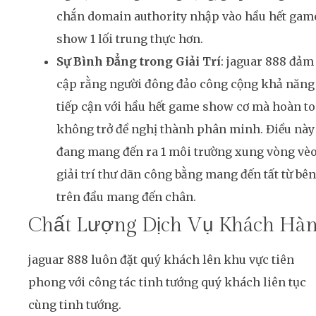
chắn domain authority nhập vào hầu hết gam
show 1 lối trung thực hơn.
Sự Bình Đẳng trong Giải Trí
: jaguar 888 đảm
cập rằng người đông đảo công cộng khả năng
tiếp cận với hầu hết game show cơ mà hoàn t
không trở đề nghị thành phân minh. Điều này
đang mang đến ra 1 môi trường xung vòng vè
giải trí thư dãn công bằng mang đến tất từ bên
trên đầu mang đến chân.
Chất Lượng Dịch Vụ Khách Hà
jaguar 888 luôn đặt quý khách lên khu vực tiên
phong với công tác tinh tướng quý khách liên tục
cùng tinh tướng.