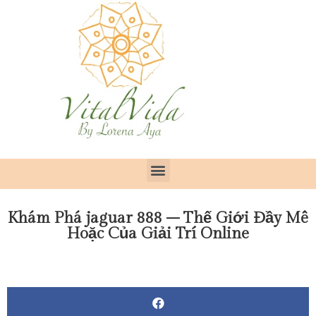
Khám Phá jaguar 888 – Thế Giới Đầy Mê
Hoặc Của Giải Trí Online