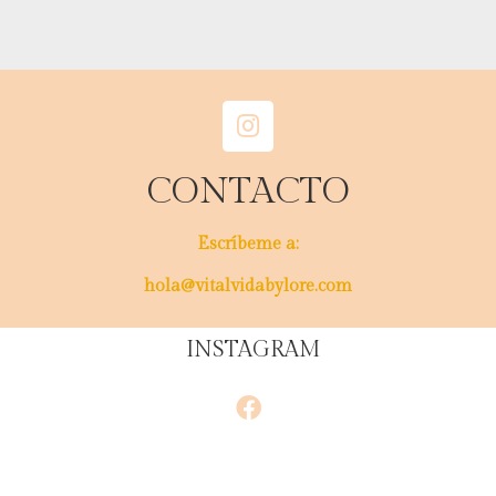
CONTACTO
Escríbeme a:
hola@vitalvidabylore.com
INSTAGRAM