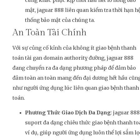
cùng khắc phục kịp thời hầu hết lỗ hổng bảo
mật, jaguar 888 liên quan kiểm tra thời hạn h
thống bảo mật của chúng ta.
An Toàn Tài Chính
Với sự củng cố kỉnh của không ít giao bệnh thanh
toán tài gan domain authoritỵ đường, jaguar 888
đang chuyển ra đa dạng phương pháp để đảm bảo
đảm toàn an toàn mang đến đại dương hết hầu cũn
như người ứng dụng lúc liên quan giao bệnh thanh
toán.
Phương Thức Giao Dịch Đa Dạng
: jaguar 888
suport đa dạng chiêu thức giao bệnh thanh to
ví dụ, giúp người ứng dụng luôn thể lợi sắm lọ