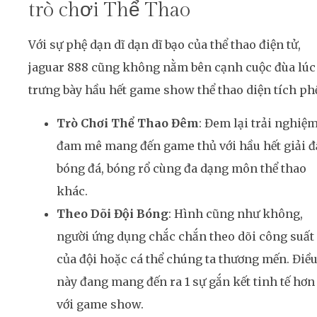
trò chơi Thể Thao
Với sự phệ dạn dĩ dạn dĩ bạo của thể thao điện tử,
jaguar 888 cũng không nằm bên cạnh cuộc đùa lúc
trưng bày hầu hết game show thể thao diện tích ph
Trò Chơi Thể Thao Đêm
: Đem lại trải nghiệ
đam mê mang đến game thủ với hầu hết giải đ
bóng đá, bóng rổ cùng đa dạng môn thể thao
khác.
Theo Dõi Đội Bóng
: Hình cũng như không,
người ứng dụng chắc chắn theo dõi công suất
của đội hoặc cá thể chúng ta thương mến. Điề
này đang mang đến ra 1 sự gắn kết tinh tế hơn
với game show.