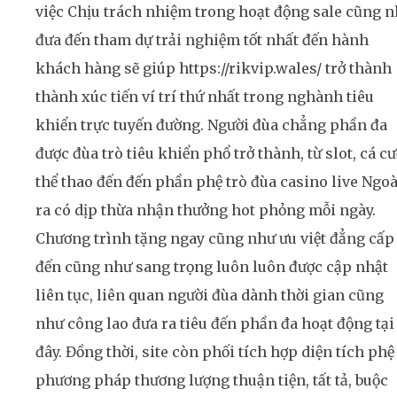
việc Chịu trách nhiệm trong hoạt động sale cũng 
đưa đến tham dự trải nghiệm tốt nhất đến hành
khách hàng sẽ giúp https://rikvip.wales/ trở thành
thành xúc tiến ví trí thứ nhất trong nghành tiêu
khiển trực tuyến đường. Người đùa chẳng phần đa
được đùa trò tiêu khiển phổ trở thành, từ slot, cá c
thể thao đến đến phần phệ trò đùa casino live Ngoà
ra có dịp thừa nhận thưởng hot phỏng mỗi ngày.
Chương trình tặng ngay cũng như ưu việt đẳng cấp
đến cũng như sang trọng luôn luôn được cập nhật
liên tục, liên quan người đùa dành thời gian cũng
như công lao đưa ra tiêu đến phần đa hoạt động tại
đây. Đồng thời, site còn phối tích hợp diện tích phệ
phương pháp thương lượng thuận tiện, tất tả, buộc