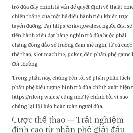
trò đùa đây chính là vấn đề quyết định võ thuật chi
chiến thắng của một hệ điều hành tiêu khiển trực
tuyến đường. Tại https://rikvip.wales/, người đùa sẽ
tiến hành xiêu dạt hàng nghìn trò đùa buộc phải
chăng đông đảo sở trường đam mê nghi, từ cá cược
thể thao, slot machine, poker, đến phần phệ game 
đổi thưởng.
Trong phần này, chúng bên tôi sẽ phân phân tách
phần phệ biểu tượng hình trò đùa chính xuất hiện t
https://rikvip.wales/ cũng như lý chính bởi vì sao
chúng lại lôi kéo hoàn toàn người đùa.
Cược thể thao – Trải nghiệm
đỉnh cao từ phần phệ giải đấu