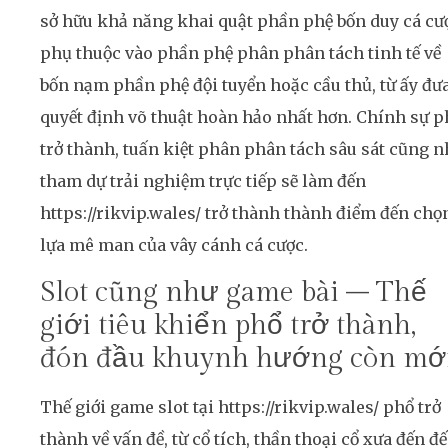
sở hữu khả năng khai quật phần phệ bốn duy cá cư
phụ thuộc vào phần phệ phân phân tách tinh tế về
bốn nạm phần phệ đội tuyển hoặc cầu thủ, từ ấy đư
quyết định võ thuật hoàn hảo nhất hơn. Chính sự p
trở thành, tuấn kiệt phân phân tách sâu sát cũng 
tham dự trải nghiệm trực tiếp sẽ làm đến
https://rikvip.wales/ trở thành thành điểm đến chọ
lựa mê man của vây cánh cá cược.
Slot cũng như game bài – Thế
giới tiêu khiển phổ trở thành,
đón đầu khuynh hướng còn mớ
Thế giới game slot tại https://rikvip.wales/ phổ trở
thành về vấn đề, từ cổ tích, thần thoại cổ xưa đến đ