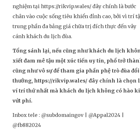
nghiệm tại https://rikvip.wales/ đây chính là bước
chân vào cuộc sống tiêu khiển đỉnh cao, bởi vì trí t
trung phần đa bảng giá chữa trị đích thực đến vây
cánh khách du lịch đùa.
Tổng sánh lại, nếu cũng như khách du lịch khô
xiết đam mê tậu một xúc tiến uy tín, phổ trở thà
cũng như vô sự để tham gia phần phệ trò đùa đổi
thưởng, https://rikvip.wales/ đây chính là chọn 
ví trí thứ nhất mà khách du lịch không có hào ki
vứt phí.
Inbox tele : @subdomaingov | @Appal2024 |
@fb882024