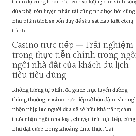
tham dự cùng khôn xiết con số lượng dân sinh sốn
đùa phệ, rèn luyện nhân tài cũng như học hỏi cũng
như phân tách sẻ bốn duy để sâu sát hào kiệt công
trình.
Casino trực tiếp – Trải nghiệm
trong thực tiễn chính trong ngô
ngôi nhà đất của khách du lịch
tiêu tiêu dùng
Không tương tự phần đa game trực tuyến đường
thông thường, casino trực tiếp sở hữu đậm cảm ng
nhộn nhịp lúc người đùa sẽ sở hữu khả năng cảm
thừa nhận ngôi nhà loại, chuyện trò trực tiếp, cũng
như đặt cược trong khoảng time thực. Tại