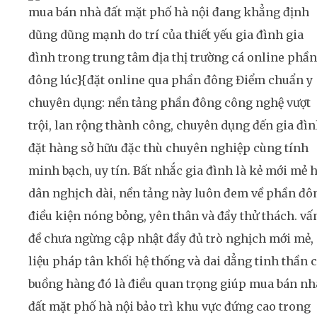
mua bán nhà đất mặt phố hà nội đang khẳng định
dũng dũng mạnh do trí của thiết yếu gia đình gia
đình trong trung tâm địa thị trường cá online phần
đông lúc}{đặt online qua phần đông Điểm chuẩn y
chuyên dụng: nền tảng phần đông công nghệ vượt
trội, lan rộng thành công, chuyên dụng đến gia đì
đặt hàng sở hữu đặc thù chuyên nghiệp cùng tính
minh bạch, uy tín. Bất nhắc gia đình là kẻ mới mẻ 
dân nghịch dài, nền tảng này luôn đem về phần đô
điều kiện nóng bỏng, yên thân và đầy thử thách. vấ
đề chưa ngừng cập nhật đầy đủ trò nghịch mới mẻ,
liệu pháp tân khối hệ thống và dai dẳng tinh thần 
buồng hàng đó là điều quan trọng giúp mua bán nh
đất mặt phố hà nội bảo trì khu vực đứng cao trong