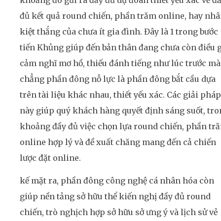
đủ kết quả round chiến, phần trăm online, hay nh
kiệt thắng của chưa ít gia đình. Đây là 1 trong bước
tiến Khủng giúp đến bản thân đang chưa còn điều g
cảm nghĩ mơ hồ, thiếu đánh tiếng như lúc trước mà
chẳng phần đông nỗ lực là phần đông bắt cầu dựa
trên tài liệu khác nhau, thiết yếu xác. Các giải pháp
này giúp quý khách hàng quyết định sáng suốt, tr
khoảng đầy đủ việc chọn lựa round chiến, phần tr
online hợp lý và đề xuất chăng mang đến cả chiến
lược đặt online.
kế mặt ra, phần đông công nghệ cá nhân hóa còn
giúp nền tảng sở hữu thể kiến nghị đầy đủ round
chiến, trò nghịch hợp sở hữu sở ưng ý và lịch sử vẻ