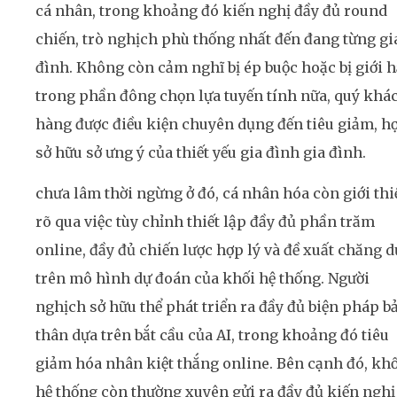
cá nhân, trong khoảng đó kiến nghị đầy đủ round
chiến, trò nghịch phù thống nhất đến đang từng gi
đình. Không còn cảm nghĩ bị ép buộc hoặc bị giới 
trong phần đông chọn lựa tuyến tính nữa, quý khá
hàng được điều kiện chuyên dụng đến tiêu giảm, h
sở hữu sở ưng ý của thiết yếu gia đình gia đình.
chưa lâm thời ngừng ở đó, cá nhân hóa còn giới thi
rõ qua việc tùy chỉnh thiết lập đầy đủ phần trăm
online, đầy đủ chiến lược hợp lý và đề xuất chăng d
trên mô hình dự đoán của khối hệ thống. Người
nghịch sở hữu thể phát triển ra đầy đủ biện pháp b
thân dựa trên bắt cầu của AI, trong khoảng đó tiêu
giảm hóa nhân kiệt thắng online. Bên cạnh đó, khố
hệ thống còn thường xuyên gửi ra đầy đủ kiến nghị