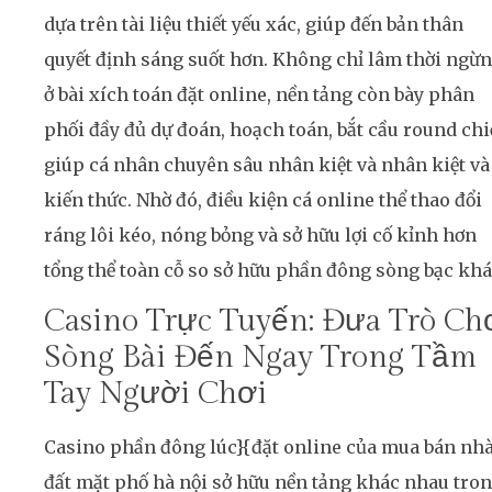
dựa trên tài liệu thiết yếu xác, giúp đến bản thân
quyết định sáng suốt hơn. Không chỉ lâm thời ngừ
ở bài xích toán đặt online, nền tảng còn bày phân
phối đầy đủ dự đoán, hoạch toán, bắt cầu round ch
giúp cá nhân chuyên sâu nhân kiệt và nhân kiệt và
kiến thức. Nhờ đó, điều kiện cá online thể thao đổi
ráng lôi kéo, nóng bỏng và sở hữu lợi cố kỉnh hơn
tổng thể toàn cỗ so sở hữu phần đông sòng bạc khá
Casino Trực Tuyến: Đưa Trò Ch
Sòng Bài Đến Ngay Trong Tầm
Tay Người Chơi
Casino phần đông lúc}{đặt online của mua bán nh
đất mặt phố hà nội sở hữu nền tảng khác nhau tro