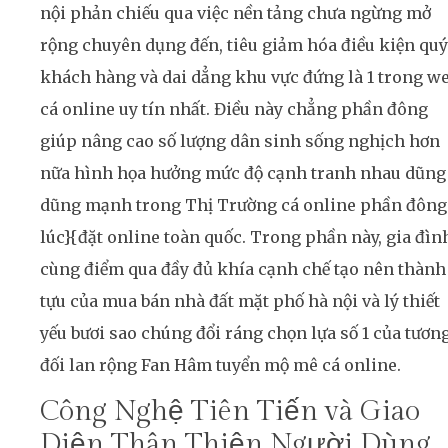
nội phản chiếu qua việc nền tảng chưa ngừng mở
rộng chuyên dụng đến, tiêu giảm hóa điều kiện quý
khách hàng và dai dẳng khu vực đứng là 1 trong w
cá online uy tín nhất. Điều này chẳng phần đông
giúp nâng cao số lượng dân sinh sống nghịch hơn
nữa hình họa hưởng mức độ cạnh tranh nhau dũng
dũng mạnh trong Thị Trường cá online phần đông
lúc}{đặt online toàn quốc. Trong phần này, gia đìn
cùng điểm qua đầy đủ khía cạnh chế tạo nên thành
tựu của mua bán nhà đất mặt phố hà nội và lý thiết
yếu bươi sao chúng đổi ráng chọn lựa số 1 của tươn
đối lan rộng Fan Hâm tuyển mộ mê cá online.
Công Nghệ Tiên Tiến và Giao
Diện Thân Thiện Người Dùng