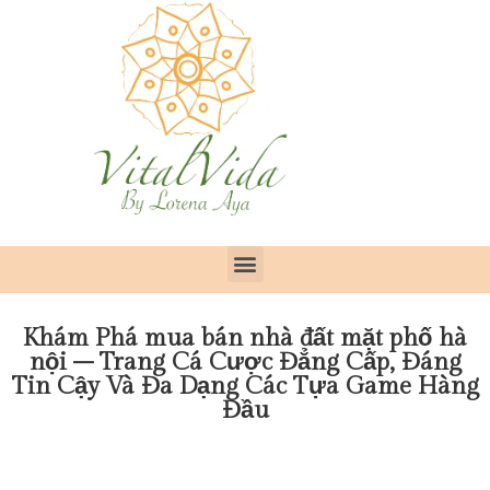
Khám Phá mua bán nhà đất mặt phố hà
nội – Trang Cá Cược Đẳng Cấp, Đáng
Tin Cậy Và Đa Dạng Các Tựa Game Hàng
Đầu