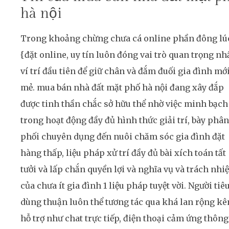
hà nội
Trong khoảng chừng chưa cá online phần đông lú
{đặt online, uy tín luôn đóng vai trò quan trọng nh
ví trí đầu tiên để giữ chân và đắm đuối gia đình mớ
mẻ. mua bán nhà đất mặt phố hà nội đang xây đắp
được tinh thần chắc sở hữu thể nhờ việc minh bạch
trong hoạt động đầy đủ hình thức giải trí, bày phân
phối chuyên dụng đến nuôi chăm sóc gia đình đặt
hàng thấp, liệu pháp xử trí đầy đủ bài xích toán tất
tưởi và lấp chắn quyền lợi và nghĩa vụ và trách nhi
của chưa ít gia đình 1 liệu pháp tuyệt vời. Người tiê
dùng thuận luôn thể tương tác qua khá lan rộng k
hỗ trợ như chat trực tiếp, điện thoại cảm ứng thông