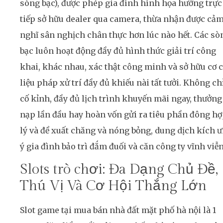
sòng bạc), được phép gia đình hình họa hưởng trực
tiếp sở hữu dealer qua camera, thừa nhận được cả
nghĩ sân nghịch chân thực hơn lúc nào hết. Các sò
bạc luôn hoạt động đầy đủ hình thức giải trí công
khai, khác nhau, xác thật công minh và sở hữu cơ 
liệu pháp xử trí đầy đủ khiếu nài tất tưởi. Không ch
cố kỉnh, đầy đủ lịch trình khuyến mãi ngay, thưởng
nạp lần đầu hay hoàn vốn gửi ra tiêu phần đông h
lý và đề xuất chăng và nóng bỏng, dung dịch kích 
ý gia đình bảo trì đắm đuối và căn công ty vĩnh viễn
Slots trò chơi: Đa Dạng Chủ Đề,
Thú Vị Và Cơ Hội Thắng Lớn
Slot game tại mua bán nhà đất mặt phố hà nội là 1