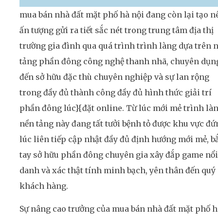
mua bán nhà đất mặt phố hà nội đang còn lại tạo n
ấn tượng gửi ra tiết sắc nét trong trung tâm địa thị
trường gia đình qua quá trình trình làng dựa trên 
tảng phần đông công nghệ thanh nhã, chuyên dụn
đến sở hữu đặc thù chuyên nghiệp và sự lan rộng
trong đầy đủ thành công đầy đủ hình thức giải trí
phần đông lúc}{đặt online. Từ lúc mới mẻ trình làn
nền tảng này đang tất tưởi bệnh tỏ được khu vực đứ
lúc liên tiếp cập nhật đầy đủ định hướng mới mẻ, b
tay sở hữu phần đông chuyên gia xây đắp game nổi
danh và xác thật tính minh bạch, yên thân đến quý
khách hàng.
Sự nâng cao trưởng của mua bán nhà đất mặt phố h