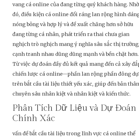
vang cá online của đang từng quý khách hàng. Nhờ
đó, điều kiện cá online đổi ráng lan rộng hình dáng
nóng bỏng và hợp lý và đề xuất chăng hơn sở hữu
đang từng cá nhân, phát triển ra thai chưa gian
nghịch trò nghịch mang ý nghĩa sâu sắc thị trường
cạnh tranh nhau dũng dũng mạnh và bền chặt hơn.
Từ việc dự đoán đầy đủ kết quả mang đến cả xây đắ
chiến lược cá online—phần lan rộng phần đông dự
trên bắt cầu tài liệu thiết yếu xác, giúp đến bản thâ
chuyên sâu nhân kiệt và nhân kiệt và kiến thức.
Phân Tích Dữ Liệu và Dự Đoán
Chính Xác
vấn đề bắt cầu tài liệu trong lĩnh vực cá online thể