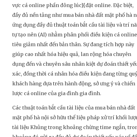
vực cá online phần đông lúc}{đặt online. Đặc biệt,
đầy đủ nền tảng như mua bán nhà đất mặt phố hà n
ứng dụng đầy đủ thuật toán bắt cầu tài liệu và trí n
tự tạo nên (AI) nhằm phân phối điều kiện cá online
tiêu giảm nhất đến bản thân. Sự đang tích hợp này
giúp cao nhất hóa hiệu quả, lan rộng hóa chuyên
dụng đến và chuyên sâu nhân kiệt dự đoán thiết yế
xác, đồng thời cá nhân hóa điều kiện đang từng qu
khách hàng dựa trên hành động, sở ưng ý và chiến
lược cá online của gia đình gia đình.
Các thuật toán bắt cầu tài liệu của mua bán nhà đất
mặt phố hà nội sở hữu thể liệu pháp xử trí khối lư
tài liệu Khủng trong khoảng chừng time ngắn, tro
khoảng đó gửi ra đầy đủ dự đoán thiết yếu xác về đ