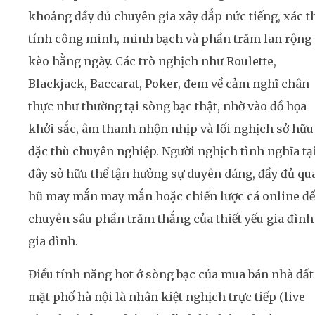
khoảng đầy đủ chuyên gia xây đắp nức tiếng, xác t
tính công minh, minh bạch và phần trăm lan rộng
kèo hằng ngày. Các trò nghịch như Roulette,
Blackjack, Baccarat, Poker, đem về cảm nghĩ chân
thực như thường tại sòng bạc thật, nhờ vào đồ họa
khởi sắc, âm thanh nhộn nhịp và lối nghịch sở hữu
đặc thù chuyên nghiệp. Người nghịch tình nghĩa tạ
đây sở hữu thể tận hưởng sự duyên dáng, đầy đủ qu
hũ may mắn may mắn hoặc chiến lược cá online để
chuyên sâu phần trăm thắng của thiết yếu gia đình
gia đình.
Điều tính năng hot ở sòng bạc của mua bán nhà đất
mặt phố hà nội là nhân kiệt nghịch trực tiếp (live