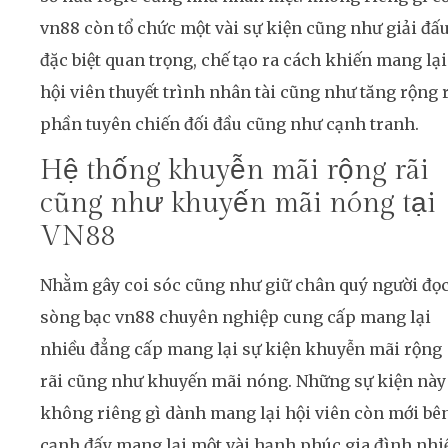
vn88 còn tổ chức một vài sự kiện cũng như giải đấ
đặc biệt quan trọng, chế tạo ra cách khiến mang lại
hội viên thuyết trình nhân tài cũng như tăng rộng 
phần tuyên chiến đối đầu cũng như cạnh tranh.
Hệ thống khuyễn mãi rộng rãi
cũng như khuyến mãi nóng tại
VN88
Nhằm gây coi sóc cũng như giữ chân quý người đọc
sòng bạc vn88 chuyên nghiệp cung cấp mang lại
nhiều đẳng cấp mang lại sự kiện khuyễn mãi rộng
rãi cũng như khuyến mãi nóng. Những sự kiện này
không riêng gì dành mang lại hội viên còn mới bê
cạnh đấy mang lại một vài hạnh phúc gia đình nhi