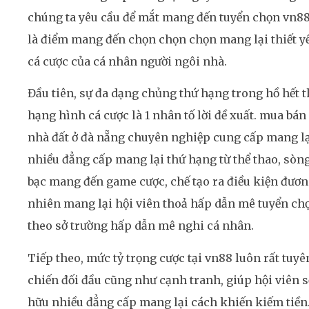
chúng ta yêu cầu để mắt mang đến tuyển chọn vn8
là điểm mang đến chọn chọn chọn mang lại thiết y
cá cược của cá nhân người ngôi nhà.
Đầu tiên, sự đa dạng chủng thứ hạng trong hồ hết 
hạng hình cá cược là 1 nhân tố lời đề xuất. mua bán
nhà đất ở đà nẵng chuyên nghiệp cung cấp mang l
nhiều đẳng cấp mang lại thứ hạng từ thể thao, sòn
bạc mang đến game cược, chế tạo ra điều kiện đươ
nhiên mang lại hội viên thoả hấp dẫn mê tuyển ch
theo sở trường hấp dẫn mê nghi cá nhân.
Tiếp theo, mức tỷ trọng cược tại vn88 luôn rất tuyê
chiến đối đầu cũng như cạnh tranh, giúp hội viên s
hữu nhiều đẳng cấp mang lại cách khiến kiếm tiền