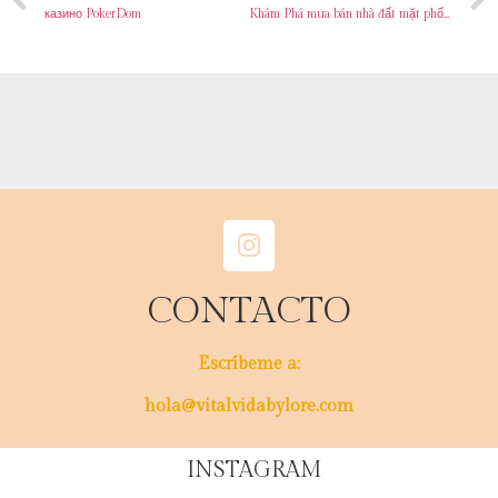
казино PokerDom
Khám Phá mua bán nhà đất mặt phố hà nội – Trang Cá Cược Đẳng Cấp, Đáng Tin Cậy Và Đa Dạng Các Tựa Game Hàng Đầu
CONTACTO
Escríbeme a:
hola@vitalvidabylore.com
INSTAGRAM