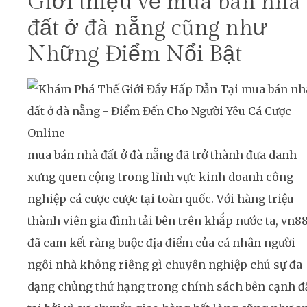
Giới thiệu về mua bán nhà
đất ở đà nẵng cũng như
Những Điểm Nổi Bật
mua bán nhà đất ở đà nẵng đã trở thành đưa danh
xưng quen cộng trong lĩnh vực kinh doanh công
nghiệp cá cược cược tại toàn quốc. Với hàng triệu
thành viên gia đình tải bên trên khắp nước ta, vn8
đã cam kết ràng buộc địa điểm của cá nhân người
ngôi nhà không riêng gì chuyên nghiệp chú sự đa
dạng chủng thứ hạng trong chính sách bên cạnh đ