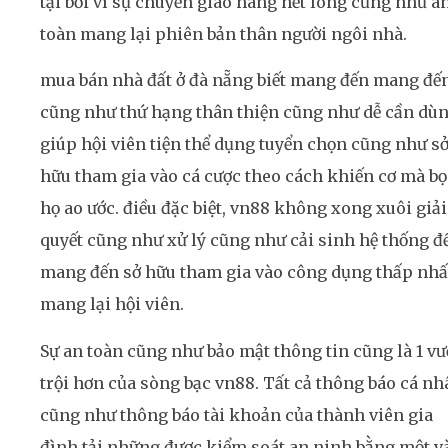
tại bởi vì sự chuyển giao hàng hết lòng cũng như a
toàn mang lại phiên bản thân người ngôi nhà.
mua bán nhà đất ở đà nẵng biết mang đến mang đế
cũng như thứ hạng thân thiện cũng như dễ cần dùn
giúp hội viên tiện thể dụng tuyển chọn cũng như s
hữu tham gia vào cá cược theo cách khiến cơ mà b
họ ao ước. điều đặc biệt, vn88 không xong xuôi giải
quyết cũng như xử lý cũng như cải sinh hệ thống đ
mang đến sở hữu tham gia vào công dụng thấp nhấ
mang lại hội viên.
Sự an toàn cũng như bảo mật thông tin cũng là 1 vư
trội hơn của sòng bạc vn88. Tất cả thông báo cá nh
cũng như thông báo tài khoản của thành viên gia
đình tải những được kiểm soát an ninh bằng một v