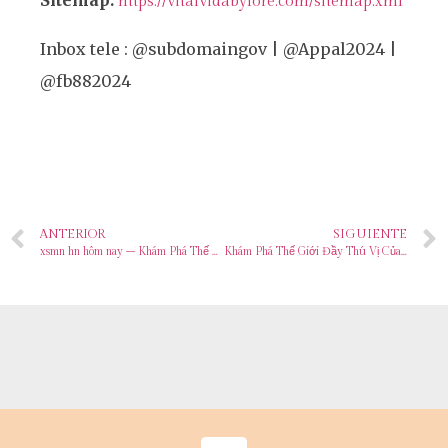
Sitemap:
https://vitalvidabylore.com/sitemap.xml
Inbox tele : @subdomaingov | @Appal2024 |
@fb882024
ANTERIOR
SIGUIENTE
xsmn hn hôm nay – Khám Phá Thế Giới Giải Trí Đỉnh Cao & Cơ Hội Lớn
Khám Phá Thế Giới Đầy Thú Vị Của soi cầu xổ số miền bắc chiều nay – Nơi Giải Trí Đỉnh Cao Của Game Online