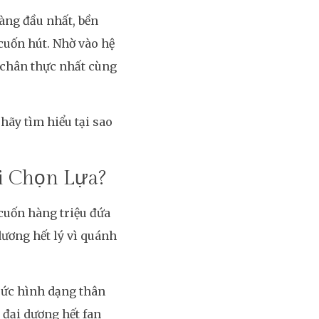
àng đầu nhất, bền
cuốn hút. Nhờ vào hệ
 chân thực nhất cùng
hãy tìm hiểu tại sao
i Chọn Lựa?
cuốn hàng triệu đứa
dương hết lý vì quánh
 sức hình dạng thân
ả đại dương hết fan