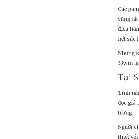
Các game
vững tất
điều hàn
hết sức 
Nhưng kh
33win lạ
Tại 
Tính năn
đọc giả.
trưng.
Người ch
thiết vớ