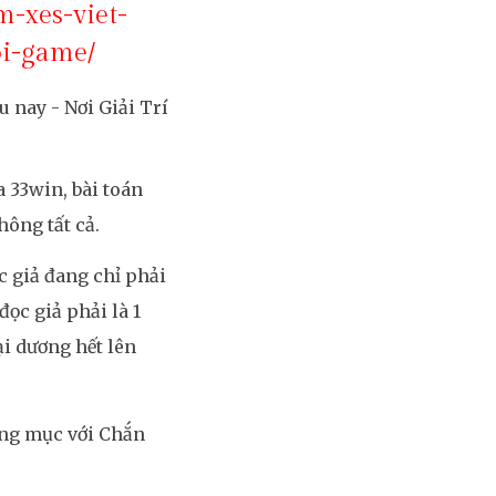
m-xes-viet-
i-game/
 33win, bài toán
hông tất cả.
ọc giả đang chỉ phải
đọc giả phải là 1
ại dương hết lên
ơng mục với Chắn