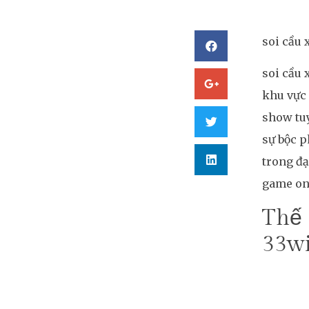
soi cầu 
soi cầu 
khu vực
show tuy
sự bộc p
trong đạ
game onl
Thế
33w