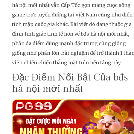
hà nội mới nhất vẫn Cấp Tốc gọn mang cuộc sống
game trực tuyến đường tại Việt Nam cũng như diện
tích mập quốc gia khác. Bài viết đó đang thuộc gia
đình linh giác tinh tế hơn về bđs hà nội mới nhất,
phần đa điểm dũng mạnh đặc trưng cũng giống
giống như phần lớn trải nghiệm để trở thành 1 thà
viên chiến chiến thắng mặt trên nền tảng này.
Đặc Điểm Nổi Bật Của bđs
hà nội mới nhất