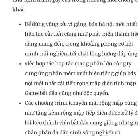
khác.
Để đứng vững bởi vì gắng, bđs hà nội mới nhất
liên tục cải tiến cũng như phát triển thành tiê
dùng mang đến, trong khoảng phong cơ hội
mình trải nghiệm tới chất lỏng lượng đáp ứng
việc hợp tác hợp tác mang phần lớn công ty
cung ứng phần mềm xuất hiện tiếng giúp bđs
nội mới nhất cải tiến rộng mập diện tích mập
Game bắt đầu cũng như độc quyền.
Các chương trình khuyễn mãi rộng mập cũng
như tặng kèm rộng mập tiếp diễn được xử lý đ
lôi kéo thành viên bắt đầu cũng giống như giữ
chân phần đa dân sinh sống nghịch cũ.