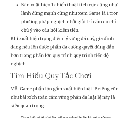
Nên xuất hiện 1 chiến thuật tích cực cũng như
lành dũng mạnh cũng như xem Game là 1 tro
phương pháp nghịch nhởi giải trí cầm do chỉ
chú ý vào câu hỏi kiếm tiền.
Khi xuất hiện trọng điểm lý vững đá quý, gia đình
đang nêu lên được phần đa cương quyết đúng đắn
hơn trong phần lớn quy trình quy trình tiến độ
nghịch.
Tìm Hiểu Quy Tắc Chơi
Mỗi Game phần lớn gồm xuất hiện luật lệ riêng cũ
như bài xích toán cầm vững phần đa luật lệ này là
siêu quan trọng.
Đọc kỹ giới thiệu cũng như luật lệ của từng