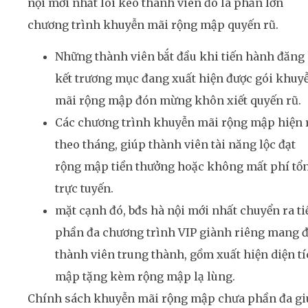
nội mới nhất lôi kéo thành viên đó là phần lớn
chương trình khuyễn mãi rộng mập quyến rũ.
Những thành viên bắt đầu khi tiến hành đăng
kết trương mục đang xuất hiện được gói khuy
mãi rộng mập đón mừng khôn xiết quyến rũ.
Các chương trình khuyễn mãi rộng mập hiện 
theo tháng, giúp thành viên tài năng lộc đạt
rộng mập tiền thưởng hoặc không mất phí tổ
trực tuyến.
mặt cạnh đó, bđs hà nội mới nhất chuyển ra ti
phần đa chương trình VIP giành riêng mang 
thành viên trung thành, gồm xuất hiện diện t
mập tặng kèm rộng mập lạ lùng.
Chính sách khuyễn mãi rộng mập chưa phần đa g