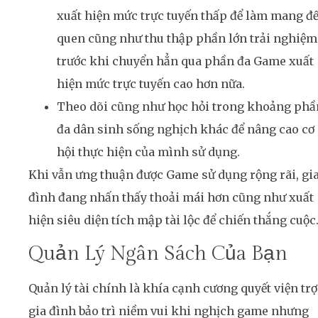
xuất hiện mức trực tuyến thấp để làm mang đ
quen cũng như thu thập phần lớn trải nghiệm
trước khi chuyển hẳn qua phần đa Game xuất
hiện mức trực tuyến cao hơn nữa.
Theo dõi cũng như học hỏi trong khoảng phầ
đa dân sinh sống nghịch khác để nâng cao cơ
hội thực hiện của mình sử dụng.
Khi vẫn ưng thuận được Game sử dụng rộng rãi, gi
đình đang nhấn thấy thoải mái hơn cũng như xuất
hiện siêu diện tích mập tài lộc để chiến thắng cuộc
Quản Lý Ngân Sách Của Bạn
Quản lý tài chính là khía cạnh cương quyết viện trợ
gia đình bảo trì niềm vui khi nghịch game nhưng