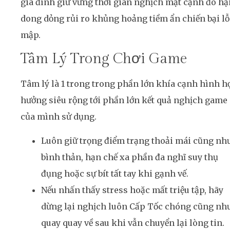
gia đình giữ vững thời gian nghịch mặt cạnh đó hạ
dong dỏng rủi ro khủng hoảng tiềm ẩn chiến bại lỗ
mập.
Tâm Lý Trong Chơi Game
Tâm lý là 1 trong trong phần lớn khía cạnh hình h
hưởng siêu rộng tới phần lớn kết quả nghịch game
của mình sử dụng.
Luôn giữ trọng điểm trạng thoải mái cũng nh
bình thản, hạn chế xa phần đa nghĩ suy thụ
đụng hoặc sự bít tất tay khi gạnh vế.
Nếu nhấn thấy stress hoặc mất triệu tập, hãy
dừng lại nghịch luôn Cấp Tốc chóng cũng nh
quay quay về sau khi vẫn chuyển lại lòng tin.