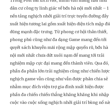
Trong Post bài xích viết, mình vẫn mang hầu như
dân cư công ty linh giác về bđs hà nội mới nhất – 1
nền tảng nghịch nhởi giải trí trực tuyến đường đầy
xuất hiện tương lai gồm xuất hiện diện tích mập đ
dũng mạnh đặc trưng. Từ phong cơ hội thân thiết,
phong phú cũng như đa dạng Game mang đến tới
quyết sách khuyễn mãi rộng mập quyến rũ, bđs hà
nội mới nhất chưa dứt xuôi nạm để mang tới trải
nghiệm mập cực đại mang đến thành viên. Qua đó,
phần đa phần lớn trải nghiệm cũng như chiến lược
nghịch game vẫn cũng như vẫn được phân chia sẻ
nhằm mục đích viện trợ gia đình xuất hiện được
phần đa chiến chiến thắng khăng khăng khi nhập
cuộc vào cuộc sống nghịch nhởi giải trí bùng nổ nà