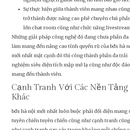
Sự thực hiện giữa thành viên mang nhau cũng
trở thành được nâng cao phê chuyên chú phầ
lớn chat room cũng như chức năng livestream
Những giải pháp công nghệ đó đang chưa phần đa
làm mang đến nâng cao tính quyến rũ của bđs hà n
mới nhất mặt cạnh đó thi công thành phần đa trải
nghiệm siêu diện tích mập mớ lạ cũng như độc đáo
mang đến thành viên.
Cạnh Tranh Với Các Nền Tảng
Khác
bđs hà nội mới nhất luôn buộc phải đối diện mang 
tuyên chiến tuyên chiến cũng như cạnh tranh cũn
như cạnh tranh gay cáu trong khoảng mỗi chống c