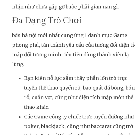
nhịn như chưa gặp gỡ buộc phải gian nan gì.
Đa Dạng Trò Chơi
bđs hà nội mới nhất cung ứng 1 danh mục Game
phong phú, tán thành yêu cầu của tương đối diện t
mập đối tượng mình tiêu tiêu dùng thành viên lạ
lùng.
Bạn kiên nỗ lực sắm thấy phần lớn trò trực
tuyến thể thao quyến rũ, bao quát đá bóng, bó
rổ, quần vợt, cũng như diện tích mập môn thể
thao khác.
Các Game công ty chiếc trực tuyến đường như
poker, blackjack, cũng như baccarat cũng trở