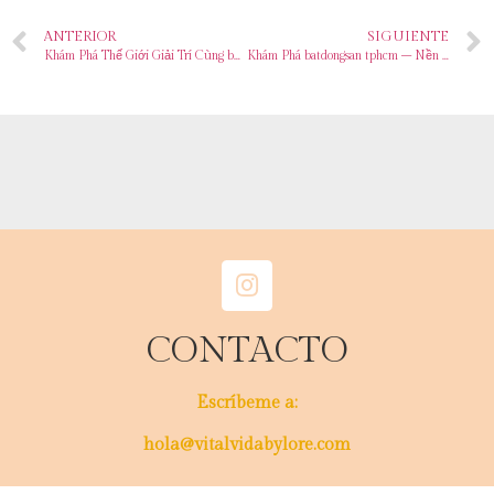
ANTERIOR
SIGUIENTE
Khám Phá Thế Giới Giải Trí Cùng bđs hà nội mới nhất – Nơi Đam Mê Chơi Game Không Giới Hạn
Khám Phá batdongsan tphcm – Nền Tảng Giải Trí Hàng Đầu
CONTACTO
Escríbeme a:
hola@vitalvidabylore.com