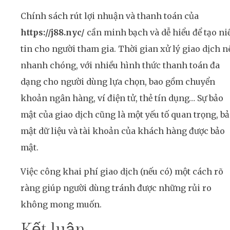
Chính sách rút lợi nhuận và thanh toán của
https://j88.nyc/
cần minh bạch và dễ hiểu để tạo n
tin cho người tham gia. Thời gian xử lý giao dịch n
nhanh chóng, với nhiều hình thức thanh toán đa
dạng cho người dùng lựa chọn, bao gồm chuyển
khoản ngân hàng, ví điện tử, thẻ tín dụng… Sự bảo
mật của giao dịch cũng là một yếu tố quan trọng, b
mật dữ liệu và tài khoản của khách hàng được bảo
mật.
Việc công khai phí giao dịch (nếu có) một cách rõ
ràng giúp người dùng tránh được những rủi ro
không mong muốn.
Kết luận