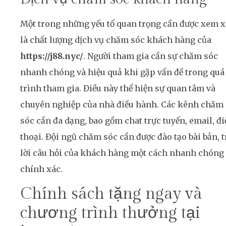
Một trong những yếu tố quan trọng cần được xem x
là chất lượng dịch vụ chăm sóc khách hàng của
https://j88.nyc/
. Người tham gia cần sự chăm sóc
nhanh chóng và hiệu quả khi gặp vấn đề trong quá
trình tham gia. Điều này thể hiện sự quan tâm và
chuyên nghiệp của nhà điều hành. Các kênh chăm
sóc cần đa dạng, bao gồm chat trực tuyến, email, đi
thoại. Đội ngũ chăm sóc cần được đào tạo bài bản, t
lời câu hỏi của khách hàng một cách nhanh chóng
chính xác.
Chính sách tặng ngay và
chương trình thưởng tại