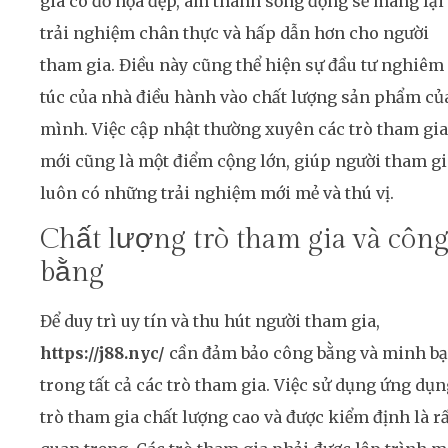
gia có đồ họa đẹp, âm thanh sống động sẽ mang lại
trải nghiệm chân thực và hấp dẫn hơn cho người
tham gia. Điều này cũng thể hiện sự đầu tư nghiêm
túc của nhà điều hành vào chất lượng sản phẩm củ
mình. Việc cập nhật thường xuyên các trò tham gia
mới cũng là một điểm cộng lớn, giúp người tham gi
luôn có những trải nghiệm mới mẻ và thú vị.
Chất lượng trò tham gia và côn
bằng
Để duy trì uy tín và thu hút người tham gia,
https://j88.nyc/
cần đảm bảo công bằng và minh b
trong tất cả các trò tham gia. Việc sử dụng ứng dụn
trò tham gia chất lượng cao và được kiểm định là rấ