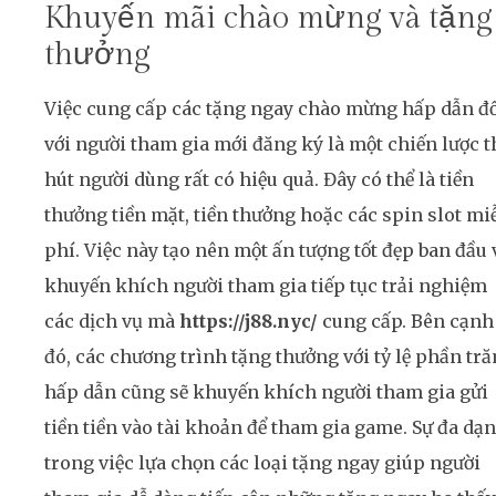
Khuyến mãi chào mừng và tặng
thưởng
Việc cung cấp các tặng ngay chào mừng hấp dẫn đ
với người tham gia mới đăng ký là một chiến lược t
hút người dùng rất có hiệu quả. Đây có thể là tiền
thưởng tiền mặt, tiền thưởng hoặc các spin slot mi
phí. Việc này tạo nên một ấn tượng tốt đẹp ban đầu 
khuyến khích người tham gia tiếp tục trải nghiệm
các dịch vụ mà
https://j88.nyc/
cung cấp. Bên cạnh
đó, các chương trình tặng thưởng với tỷ lệ phần tr
hấp dẫn cũng sẽ khuyến khích người tham gia gửi
tiền tiền vào tài khoản để tham gia game. Sự đa dạ
trong việc lựa chọn các loại tặng ngay giúp người