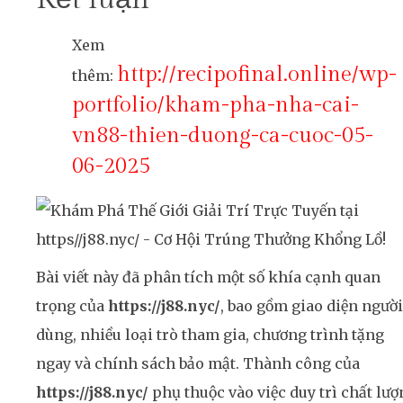
Xem
http://recipofinal.online/wp-
thêm:
portfolio/kham-pha-nha-cai-
vn88-thien-duong-ca-cuoc-05-
06-2025
Bài viết này đã phân tích một số khía cạnh quan
trọng của
https://j88.nyc/
, bao gồm giao diện người
dùng, nhiều loại trò tham gia, chương trình tặng
ngay và chính sách bảo mật. Thành công của
https://j88.nyc/
phụ thuộc vào việc duy trì chất lượ