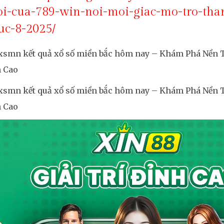
oi-cua-789-win-noi-moi-giac-mo-tro-tha
uc-8-2025/