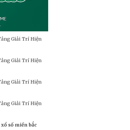
xổ số miền bắc