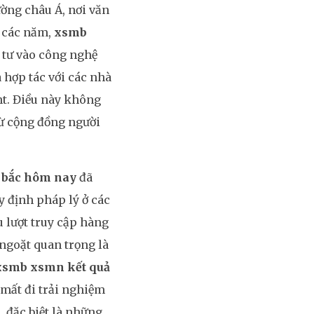
ường châu Á, nơi văn
a các năm,
xsmb
 tư vào công nghệ
 hợp tác với các nhà
t. Điều này không
từ cộng đồng người
 bắc hôm nay
đã
y định pháp lý ở các
u lượt truy cập hàng
ngoặt quan trọng là
xsmb xsmn kết quả
mất đi trải nghiệm
, đặc biệt là những