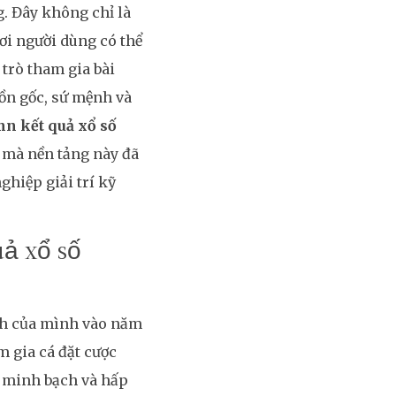
g. Đây không chỉ là
ơi người dùng có thể
trò tham gia bài
uồn gốc, sứ mệnh và
n kết quả xổ số
h mà nền tảng này đã
hiệp giải trí kỹ
ả xổ số
nh của mình vào năm
 gia cá đặt cược
, minh bạch và hấp