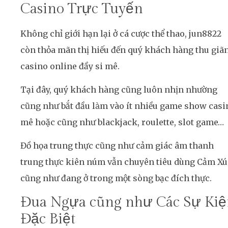
Casino Trực Tuyến
Không chỉ giới hạn lại ở cá cược thể thao, jun8822
còn thỏa mãn thị hiếu đến quý khách hàng thu giã
casino online đầy si mê.
Tại đây, quý khách hàng cũng luôn nhịn nhường
cũng như bắt đầu làm vào ít nhiều game show casi
mê hoặc cũng như blackjack, roulette, slot game…
Đồ họa trung thực cũng như cảm giác âm thanh
trung thực kiên núm vẫn chuyên tiêu dùng Cảm Xú
cũng như đang ở trong một sòng bạc đích thực.
Đua Ngựa cũng như Các Sự Ki
Đặc Biệt