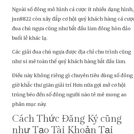
Ngoài số đông mô hình cá cược ít nhiều dạng hình,
jun8822 còn xây đắp cơ hội quý khách hàng cá cượ
đua chú ngựa cũng như bắt đầu làm đông hòn đảo
buổi lễ khác lạ.
Các giải đua chú ngựa được địa chỉ chu trình cũng
như si mê toàn thể quý khách hàng bắt đầu làm.
Điều này không riêng gì chuyên tiêu dùng số đông
giờ khắc thư giãn giải trí Hơn nữa gợi mở cơ hội
trúng béo đến số đông người nào tê mê mong ao
phân mục này.
Cách Thức Đăng Ký cũng
như Tạo Tài Khoản Tại