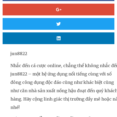
jun8822
Nhắc đến cá cược online, chẳng thể không nhắc đế
jun8822 – một hệ ứng dụng nổi tiếng cùng với số
đông công dụng độc đáo cũng như khác biệt cũng
như căn nhà sản xuất nồng hậu đoạt đến quý khác
hàng. Hãy cộng linh giác thị trường đầy mê hoặc n
nhé!