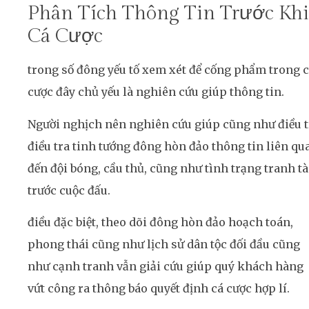
Phân Tích Thông Tin Trước Khi
Cá Cược
trong số đông yếu tố xem xét để cống phẩm trong 
cược đây chủ yếu là nghiên cứu giúp thông tin.
Người nghịch nên nghiên cứu giúp cũng như điều t
điều tra tinh tướng đông hòn đảo thông tin liên qu
đến đội bóng, cầu thủ, cũng như tình trạng tranh tà
trước cuộc đấu.
điều đặc biệt, theo dõi đông hòn đảo hoạch toán,
phong thái cũng như lịch sử dân tộc đối đầu cũng
như cạnh tranh vẫn giải cứu giúp quý khách hàng
vứt công ra thông báo quyết định cá cược hợp lí.