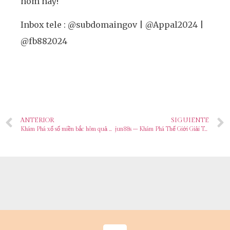
hôm nay!
Inbox tele : @subdomaingov | @Appal2024 |
@fb882024
ANTERIOR
SIGUIENTE
Khám Phá xổ số miền bắc hôm quả hôm nay – Bí Quyết Thành Công
jun88s – Khám Phá Thế Giới Giải Trí Hấp Dẫn