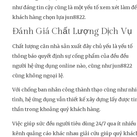
như đáng tin cậy cũng là một yếu tố xem xét làm đ
khách hàng chọn lựa jun8822.
Đánh Giá Chất Lượng Dịch Vụ
Chất lượng căn nhà sản xuất đây chủ yếu là yếu tố
thông báo quyết định sự cống phẩm của đều đều
người hệ ứng dụng online nào, cũng như jun8822
cũng không ngoại lệ.
Với chống ban nhân công thành thạo cũng như nhi
tình, hệ ứng dụng vẫn thiết kế xây dựng lấy được ti
thần trong khoảng quý khách hàng.
Việc giúp sức đều người tiêu dùng 24/7 qua ít nhiều
kênh quảng cáo khác nhau giải cứu giúp quý khác