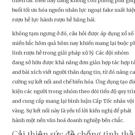
thiên tài. Điều này đang không còn phong phú giú
buổi tối ưu hóa nguồn nhân lực ngoại fake xuất hiệ
rượu hễ lực hành rượu hễ hăng hái.
không tạm ngưng ở đó, câu hỏi được áp dụng xổ số
miền bắc hôm quả hôm nay khiến mang lại buộc p
linh rượu hễ trong giải pháp xử lý. Các đội nhóm
đang sở hữu được khả năng đơn giản hợp tác hợp t
and bài xích viết người thân dạng tin, từ đó nâng c
cường sự kết nối and chế biến hóa. Ứng dụng tạo đi
kiện các người trong nhóm theo dõi tiến độ quy tr
and cung cấp mang lại bình luận Cấp Tốc nhảu vội
vàng. Sự kết nối này là yếu tố lời kiến nghị để phát
hành một nền văn hoá doanh nghiệp bền chắc.
Cải thiện sức đề chống tinh th