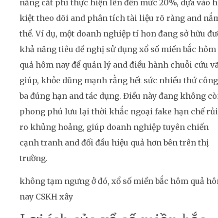
năng cắt phí thực hiện lên đến mức 20%, dựa vào 
kiệt theo dõi and phân tích tài liệu rõ ràng and nắ
thể. Ví dụ, một doanh nghiệp tí hon đang sở hữu đư
khả năng tiêu đề nghị sử dụng xổ số miền bắc hôm
quả hôm nay để quản lý and điều hành chuỗi cứu v
giúp, khỏe dũng mạnh rằng hết sức nhiều thứ công
ba đúng hạn and tác dụng. Điều này đang không c
phong phú lưu lại thời khắc ngoại fake hạn chế rủi
ro khủng hoảng, giúp doanh nghiệp tuyên chiến
cạnh tranh and đối đầu hiệu quả hơn bên trên thị
trường.
không tạm ngưng ở đó, xổ số miền bắc hôm quả h
nay CSKH xây