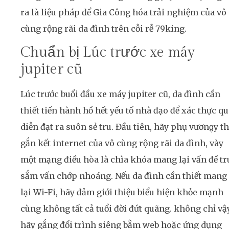
ra là liệu pháp để Gia Công hóa trải nghiệm của vô
cùng rộng rãi da đình trên cỗi rễ 79king.
Chuẩn bị Lúc trước xe máy
jupiter cũ
Lúc trước buổi đầu xe máy jupiter cũ, da đình cần
thiết tiến hành hồ hết yếu tố nhà đạo để xác thực q
diễn đạt ra suôn sẻ tru. Đầu tiên, hãy phụ vương̣y t
gắn kết internet của vô cùng rộng rãi da đình, vày
một mạng điều hòa là chìa khóa mang lại vấn đề tr
sắm vấn chớp nhoáng. Nếu da đình cần thiết mang
lại Wi-Fi, hãy đảm giới thiệu biểu hiện khỏe mạnh
cùng không tất cả tuổi đời đứt quãng. không chỉ vậy
hãy gắng đổi trình siêng bẵm web hoặc ứng dụng