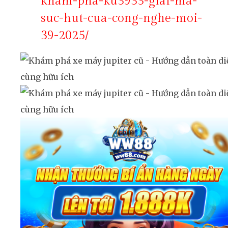
kham-pha-ku3933-giai-ma-
suc-hut-cua-cong-nghe-moi-
39-2025/