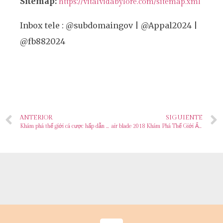
Sitemap:
https://vitalvidabylore.com/sitemap.xml
Inbox tele : @subdomaingov | @Appal2024 |
@fb882024
ANTERIOR
SIGUIENTE
Khám phá thế giới cá cược hấp dẫn cùng xe dap dien vinfast – Trải nghiệm đỉnh cao
air blade 2018 Khám Phá Thế Giới Ẩn Sau Mã Số Bí Ẩn – Sự Thật Và Huyền Thoại